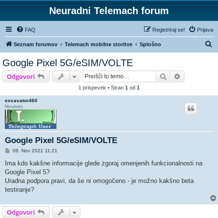
Neuradni Telemach forum
FAQ
Registriraj se!
Prijava
I
Seznam forumov
Telemach mobilne storitve
Splošno
s
Google Pixel 5G/eSIM/VOLTE
k
Iskanje
Napredno is
Odgovori
a
1 prispevek • Stran
1
od
1
n
excavator460
j
Novinec
e
Google Pixel 5G/eSIM/VOLTE
O
09. Nov 2021 11:21
d
g
Ima kdo kakšne informacije glede zgoraj omenjenih funkcionalnosti na
o
Google Pixel 5?
v
o
Uradna podpora pravi, da še ni omogočeno - je možno kakšno beta
r
testiranje?
Odgovori