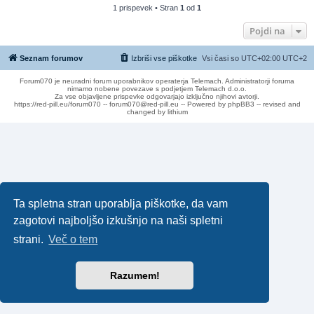
1 prispevek • Stran
1
od
1
Pojdi na
Seznam forumov
Izbriši vse piškotke
Vsi časi so UTC+02:00 UTC+2
Forum070 je neuradni forum uporabnikov operaterja Telemach. Administratorji foruma
nimamo nobene povezave s podjetjem Telemach d.o.o.
Za vse objavljene prispevke odgovarjajo izključno njihovi avtorji.
https://red-pill.eu/forum070 -- forum070@red-pill.eu -- Powered by phpBB3 -- revised and
changed by lithium
Ta spletna stran uporablja piškotke, da vam
zagotovi najboljšo izkušnjo na naši spletni
strani.
Več o tem
Razumem!