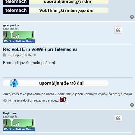
gasdpodna
Stari maček
Re: VoLTE in VoWiFi pri Telemachu
O
02. Sep 2025 07:50
d
g
Bom tudi jaz še malo počakal...
o
v
o
r
Zakaj imaš tako poškodovan obraz? Zadel me je jezen voznikov vojaški škorenj številka
46, ki me je zalotil pri rezanju cerade...
Bajkman
Stari maček