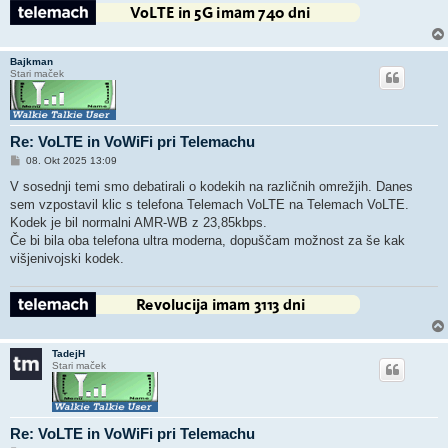
Bajkman
Stari maček
Re: VoLTE in VoWiFi pri Telemachu
O
08. Okt 2025 13:09
d
g
V sosednji temi smo debatirali o kodekih na različnih omrežjih. Danes
o
sem vzpostavil klic s telefona Telemach VoLTE na Telemach VoLTE.
v
o
Kodek je bil normalni AMR-WB z 23,85kbps.
r
Če bi bila oba telefona ultra moderna, dopuščam možnost za še kak
višjenivojski kodek.
TadejH
Stari maček
Re: VoLTE in VoWiFi pri Telemachu