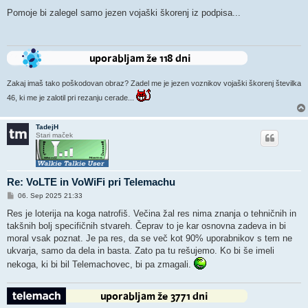
d
g
Pomoje bi zalegel samo jezen vojaški škorenj iz podpisa...
o
v
o
r
Zakaj imaš tako poškodovan obraz? Zadel me je jezen voznikov vojaški škorenj številka
46, ki me je zalotil pri rezanju cerade...
TadejH
Stari maček
Re: VoLTE in VoWiFi pri Telemachu
O
06. Sep 2025 21:33
d
g
Res je loterija na koga natrofiš. Večina žal res nima znanja o tehničnih in
o
takšnih bolj specifičnih stvareh. Čeprav to je kar osnovna zadeva in bi
v
o
moral vsak poznat. Je pa res, da se več kot 90% uporabnikov s tem ne
r
ukvarja, samo da dela in basta. Zato pa tu rešujemo. Ko bi še imeli
nekoga, ki bi bil Telemachovec, bi pa zmagali.