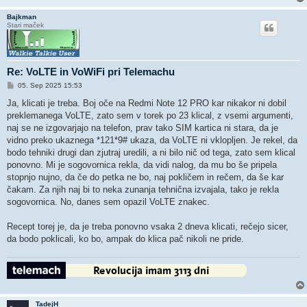
Bajkman
Stari maček
Re: VoLTE in VoWiFi pri Telemachu
O
05. Sep 2025 15:53
d
g
Ja, klicati je treba. Boj oče na Redmi Note 12 PRO kar nikakor ni dobil
o
preklemanega VoLTE, zato sem v torek po 23 klical, z vsemi argumenti,
v
o
naj se ne izgovarjajo na telefon, prav tako SIM kartica ni stara, da je
r
vidno preko ukaznega *121*9# ukaza, da VoLTE ni vklopljen. Je rekel, da
bodo tehniki drugi dan zjutraj uredili, a ni bilo nič od tega, zato sem klical
ponovno. Mi je sogovornica rekla, da vidi nalog, da mu bo še pripela
stopnjo nujno, da če do petka ne bo, naj pokličem in rečem, da še kar
čakam. Za njih naj bi to neka zunanja tehnična izvajala, tako je rekla
sogovornica. No, danes sem opazil VoLTE znakec.
Recept torej je, da je treba ponovno vsaka 2 dneva klicati, rečejo sicer,
da bodo poklicali, ko bo, ampak do klica pač nikoli ne pride.
TadejH