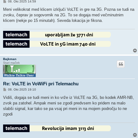
O
08. Okt 2025 14:59
d
g
Meni velikokrat med klicem izključi VoLTE in gre na 3G. Pozna se tudi na
o
zvoku, čeprav je sogovornik na 2G. To se dogaja med večminutnim
v
o
klicem (nekje po 15 minutah). Seveda lokacija je fiksna.
r
Bajkman
Stari maček
Re: VoLTE in VoWiFi pri Telemachu
O
08. Okt 2025 19:10
d
g
Vidiš, dogaja se tudi meni in ko vrže iz VoLTE na 3G, bo kodek AMR-NB,
o
zvok pa zatohel. Ampak meni se zgodi predvsem ko pridem na malo
v
o
slabši signal, kar tako se pa vsaj pri meni in na mojem področju to ne
r
zgodi