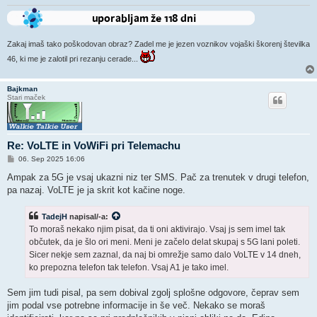
Zakaj imaš tako poškodovan obraz? Zadel me je jezen voznikov vojaški škorenj številka
46, ki me je zalotil pri rezanju cerade...
Bajkman
Stari maček
Re: VoLTE in VoWiFi pri Telemachu
O
06. Sep 2025 16:06
d
g
Ampak za 5G je vsaj ukazni niz ter SMS. Pač za trenutek v drugi telefon,
o
pa nazaj. VoLTE je ja skrit kot kačine noge.
v
o
r
TadejH
napisal/-a:
To moraš nekako njim pisat, da ti oni aktivirajo. Vsaj js sem imel tak
občutek, da je šlo ori meni. Meni je začelo delat skupaj s 5G lani poleti.
Sicer nekje sem zaznal, da naj bi omrežje samo dalo VoLTE v 14 dneh,
ko prepozna telefon tak telefon. Vsaj A1 je tako imel.
Sem jim tudi pisal, pa sem dobival zgolj splošne odgovore, čeprav sem
jim podal vse potrebne informacije in še več. Nekako se moraš