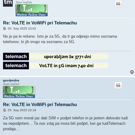
Stari maček
Re: VoLTE in VoWiFi pri Telemachu
O
05. Sep 2025 23:02
d
g
No je pa le rešeno. Isto je za 5G, da ti ga odprejo mimo seznama
o
telefonov, ki jih imajo na seznamu za 5G.
v
o
r
gasdpodna
Stari maček
Re: VoLTE in VoWiFi pri Telemachu
O
05. Sep 2025 23:19
d
g
Za 5G sem moral jaz dati SIM v podprt telefon in je potem delovalo tudi
o
na nepodprtem... Ta nov zdaj pa mora biti podprt, ker ga tudiTelemach
v
o
prodaja...
r