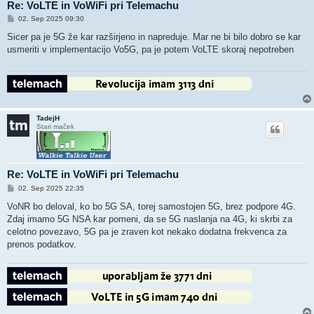
Re: VoLTE in VoWiFi pri Telemachu
O
02. Sep 2025 09:30
d
g
Sicer pa je 5G že kar razširjeno in napreduje. Mar ne bi bilo dobro se kar
o
usmeriti v implementacijo Vo5G, pa je potem VoLTE skoraj nepotreben
v
o
r
TadejH
Stari maček
Re: VoLTE in VoWiFi pri Telemachu
O
02. Sep 2025 22:35
d
g
VoNR bo deloval, ko bo 5G SA, torej samostojen 5G, brez podpore 4G.
o
Zdaj imamo 5G NSA kar pomeni, da se 5G naslanja na 4G, ki skrbi za
v
o
celotno povezavo, 5G pa je zraven kot nekako dodatna frekvenca za
r
prenos podatkov.