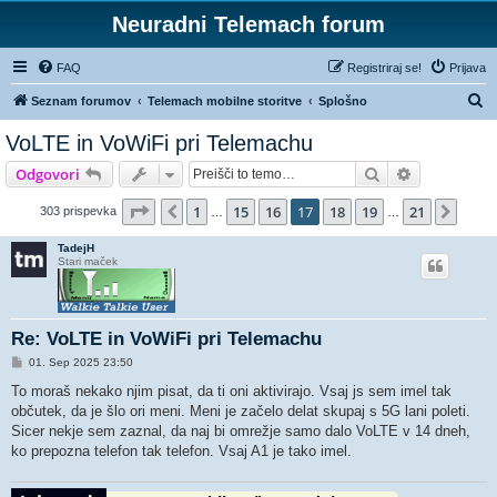
Neuradni Telemach forum
FAQ
Registriraj se!
Prijava
I
Seznam forumov
Telemach mobilne storitve
Splošno
s
VoLTE in VoWiFi pri Telemachu
k
Iskanje
Napredno is
Odgovori
a
n
Stran
17
od
21
1
15
16
17
18
19
21
Prejšnja
Nasl
303 prispevka
…
…
j
TadejH
e
Stari maček
Re: VoLTE in VoWiFi pri Telemachu
O
01. Sep 2025 23:50
d
g
To moraš nekako njim pisat, da ti oni aktivirajo. Vsaj js sem imel tak
o
občutek, da je šlo ori meni. Meni je začelo delat skupaj s 5G lani poleti.
v
o
Sicer nekje sem zaznal, da naj bi omrežje samo dalo VoLTE v 14 dneh,
r
ko prepozna telefon tak telefon. Vsaj A1 je tako imel.