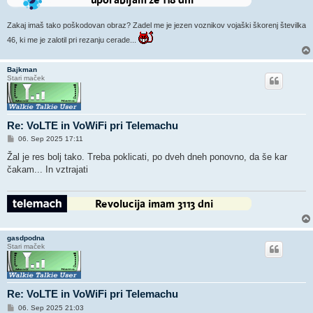
Zakaj imaš tako poškodovan obraz? Zadel me je jezen voznikov vojaški škorenj številka
46, ki me je zalotil pri rezanju cerade...
Bajkman
Stari maček
Re: VoLTE in VoWiFi pri Telemachu
O
06. Sep 2025 17:11
d
g
Žal je res bolj tako. Treba poklicati, po dveh dneh ponovno, da še kar
o
čakam... In vztrajati
v
o
r
gasdpodna
Stari maček
Re: VoLTE in VoWiFi pri Telemachu
O
06. Sep 2025 21:03