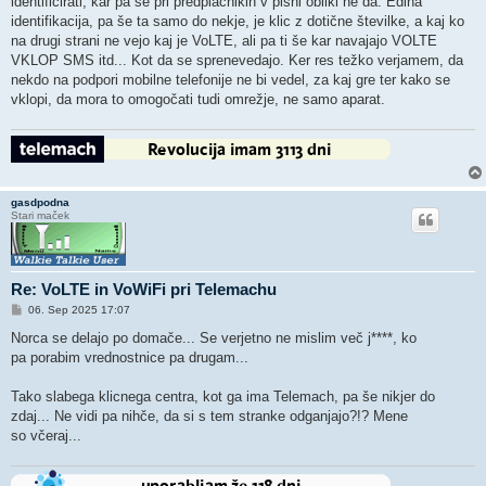
identificirati, kar pa se pri predplačnikih v pisni obliki ne da. Edina
identifikacija, pa še ta samo do nekje, je klic z dotične številke, a kaj ko
na drugi strani ne vejo kaj je VoLTE, ali pa ti še kar navajajo VOLTE
VKLOP SMS itd... Kot da se sprenevedajo. Ker res težko verjamem, da
nekdo na podpori mobilne telefonije ne bi vedel, za kaj gre ter kako se
vklopi, da mora to omogočati tudi omrežje, ne samo aparat.
gasdpodna
Stari maček
Re: VoLTE in VoWiFi pri Telemachu
O
06. Sep 2025 17:07
d
g
Norca se delajo po domače... Se verjetno ne mislim več j****, ko
o
pa porabim vrednostnice pa drugam...
v
o
r
Tako slabega klicnega centra, kot ga ima Telemach, pa še nikjer do
zdaj... Ne vidi pa nihče, da si s tem stranke odganjajo?!? Mene
so včeraj...