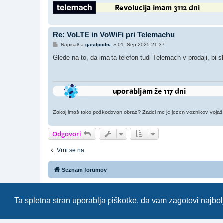
Re: VoLTE in VoWiFi pri Telemachu
O
Napisal/-a
gasdpodna
»
01. Sep 2025 21:37
d
g
Glede na to, da ima ta telefon tudi Telemach v prodaji, bi sk
o
v
o
r
Zakaj imaš tako poškodovan obraz? Zadel me je jezen voznikov vojaški š
Odgovori
Vrni se na
Seznam forumov
Forum070 je neuradni
https
Ta spletna stran uporablja piškotke, da vam zagotovi najbolj