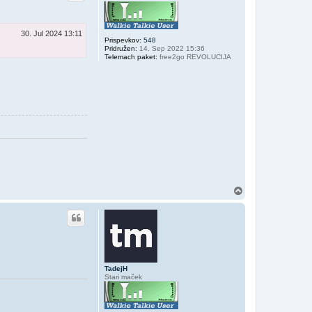
h
30. Jul 2024 13:11
Prispevkov:
548
Pridružen:
14. Sep 2022 15:36
Telemach paket:
free2go REVOLUCIJA
N
a
v
r
h
TadejH
Stari maček