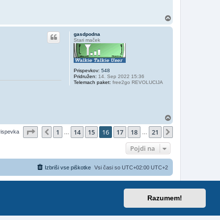
N
a
v
gasdpodna
r
Stari maček
h
Prispevkov:
548
Pridružen:
14. Sep 2022 15:36
Telemach paket:
free2go REVOLUCIJA
N
a
Stran
16
od
21
1
14
15
16
17
18
21
v
Prejšnja
Naslednja
rispevka
…
…
r
h
Pojdi na
Izbriši vse piškotke
Vsi časi so UTC+02:00 UTC+2
etjem Telemach d.o.o.
ithium
Razumem!