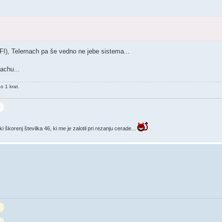
FI), Telemach pa še vedno ne jebe sistema...
achu...
o 1 krat.
korenj številka 46, ki me je zalotil pri rezanju cerade...