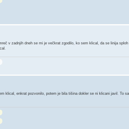
č v zadnjih dneh se mi je večkrat zgodilo, ko sem klical, da se linija sploh 
cal.
em klical, enkrat pozvonilo, potem je bila tišina dokler se ni klicani javil. T