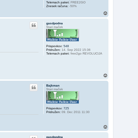
Telemach paket:
FREE2GO
Znesek računa:
-50%
N
a
v
gasdpodna
r
Stari maček
h
Prispevkov:
548
Pridružen:
14. Sep 2022 15:36
Telemach paket:
free2go REVOLUCIJA
N
a
v
Bajkman
r
Stari maček
h
Prispevkov:
725
Pridružen:
09. Dec 2011 11:30
N
a
v
gasdpodna