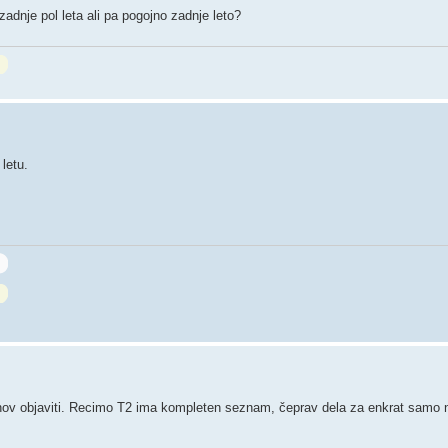
adnje pol leta ali pa pogojno zadnje leto?
letu.
onov objaviti. Recimo T2 ima kompleten seznam, čeprav dela za enkrat samo n