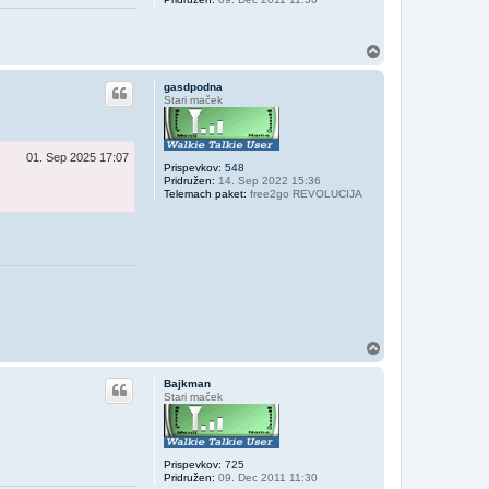
N
a
v
gasdpodna
r
Stari maček
h
01. Sep 2025 17:07
Prispevkov:
548
Pridružen:
14. Sep 2022 15:36
Telemach paket:
free2go REVOLUCIJA
N
a
v
Bajkman
r
Stari maček
h
Prispevkov:
725
Pridružen:
09. Dec 2011 11:30