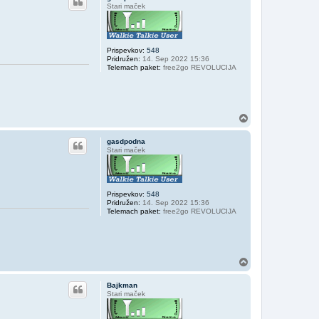
r
Stari maček
h
Prispevkov:
548
Pridružen:
14. Sep 2022 15:36
Telemach paket:
free2go REVOLUCIJA
N
a
v
gasdpodna
r
Stari maček
h
Prispevkov:
548
Pridružen:
14. Sep 2022 15:36
Telemach paket:
free2go REVOLUCIJA
N
a
v
Bajkman
r
Stari maček
h