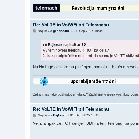
r
Re: VoLTE in VoWiFi pri Telemachu
O
Napisal/-a
gasdpodna
»
01. Sep 2025 18:35
d
g
o
Bajkman
napisal/-a:
v
o
A v tem novem telefonu ti HOT pa dela?
r
Je kak predplačnik med nami, da se mu je VoLTE aktiviral 
Na HoTu je delal že na prejšnjem aparatu... Ključna bese
Zakaj imaš tako poškodovan obraz? Zadel me je jezen voznikov vojaški š
Re: VoLTE in VoWiFi pri Telemachu
O
Napisal/-a
Bajkman
»
01. Sep 2025 18:42
d
g
Vem, ampak če HOT deluje TUDI na tem telefonu, pa po moj
o
v
o
r