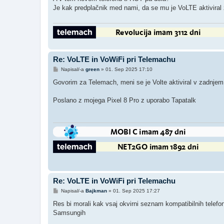
o
Je kak predplačnik med nami, da se mu je VoLTE aktiviral z
v
o
r
Re: VoLTE in VoWiFi pri Telemachu
O
Napisal/-a
green
»
01. Sep 2025 17:10
d
g
Govorim za Telemach, meni se je Volte aktiviral v zadnjem 
o
v
o
Poslano z mojega Pixel 8 Pro z uporabo Tapatalk
r
Re: VoLTE in VoWiFi pri Telemachu
O
Napisal/-a
Bajkman
»
01. Sep 2025 17:27
d
g
Res bi morali kak vsaj okvirni seznam kompatibilnih telef
o
Samsungih
v
o