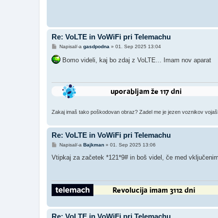
Re: VoLTE in VoWiFi pri Telemachu
O
Napisal/-a
gasdpodna
»
01. Sep 2025 13:04
d
g
Bomo videli, kaj bo zdaj z VoLTE... Imam nov aparat
o
v
o
r
Zakaj imaš tako poškodovan obraz? Zadel me je jezen voznikov vojaški š
Re: VoLTE in VoWiFi pri Telemachu
O
Napisal/-a
Bajkman
»
01. Sep 2025 13:06
d
g
Vtipkaj za začetek *121*9# in boš videl, če med vključenim
o
v
o
r
Re: VoLTE in VoWiFi pri Telemachu