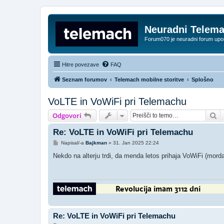
Neuradni Telem
Forum070 je neuradni forum up
Hitre povezave
FAQ
Seznam forumov
Telemach mobilne storitve
Splošno
VoLTE in VoWiFi pri Telemachu
Is
Odgovori
Re: VoLTE in VoWiFi pri Telemachu
O
Napisal/-a
Bajkman
»
31. Jan 2025 22:24
d
g
Nekdo na alterju trdi, da menda letos prihaja VoWiFi (mord
o
v
o
r
Re: VoLTE in VoWiFi pri Telemachu