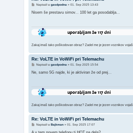
O
Napisal/-a
gasdpodna
»
01. Sep 2025 13:43
d
g
Nisem še prestavu simov... 100 let ga posodablja...
o
v
o
r
Zakaj imaš tako poškodovan obraz? Zadel me je jezen voznikov vojaški š
Re: VoLTE in VoWiFi pri Telemachu
O
Napisal/-a
gasdpodna
»
01. Sep 2025 15:54
d
g
Ne, samo 5G najde, ki je aktiviran že od prej...
o
v
o
r
Zakaj imaš tako poškodovan obraz? Zadel me je jezen voznikov vojaški š
Re: VoLTE in VoWiFi pri Telemachu
O
Napisal/-a
Bajkman
»
01. Sep 2025 17:07
d
g
A v tem novem telefonu ti HOT pa dela?