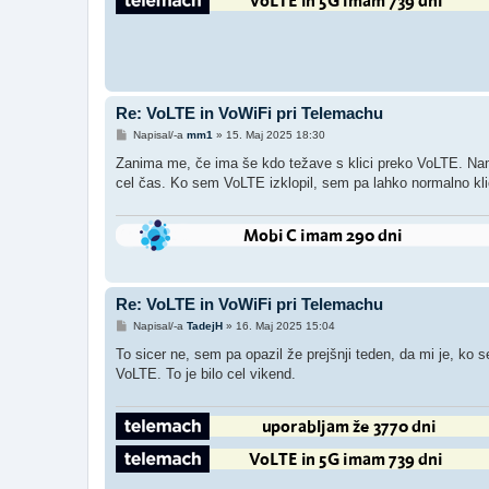
Re: VoLTE in VoWiFi pri Telemachu
O
Napisal/-a
mm1
»
15. Maj 2025 18:30
d
g
Zanima me, če ima še kdo težave s klici preko VoLTE. Namre
o
cel čas. Ko sem VoLTE izklopil, sem pa lahko normalno kli
v
o
r
Re: VoLTE in VoWiFi pri Telemachu
O
Napisal/-a
TadejH
»
16. Maj 2025 15:04
d
g
To sicer ne, sem pa opazil že prejšnji teden, da mi je, ko s
o
VoLTE. To je bilo cel vikend.
v
o
r