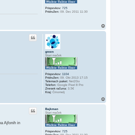
Prispevkov:
725
Pridružen:
09. Dec 2011 11:30
N
a
v
r
h
green
Stari maček
Prispevkov:
1104
Pridružen:
09. Okt 2013 17:15
Telemach paket:
Net2Go
Telefon:
Google Pixel 8 Pro
Znesek računa:
3,5€
Kraj:
Črnomelj
N
a
v
Bajkman
r
Stari maček
h
a Ajfonih in
Prispevkov:
725
Pridružen:
09. Dec 2011 11:30