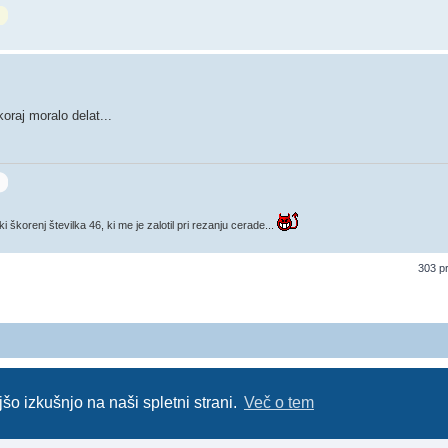
oraj moralo delat...
korenj številka 46, ki me je zalotil pri rezanju cerade...
303 p
 forum uporabnikov operaterja Telemach. Administratorji foruma nimamo nobene povezave s podj
Za vse objavljene prispevke odgovarjajo izključno njihovi avtorji.
://red-pill.eu/forum070 -- forum070@red-pill.eu -- Powered by phpBB3 -- revised and changed by l
šo izkušnjo na naši spletni strani.
Več o tem