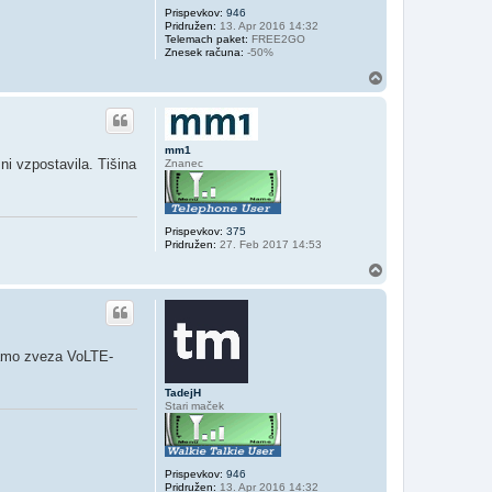
Prispevkov:
946
Pridružen:
13. Apr 2016 14:32
Telemach paket:
FREE2GO
Znesek računa:
-50%
N
a
v
r
h
mm1
ni vzpostavila. Tišina
Znanec
Prispevkov:
375
Pridružen:
27. Feb 2017 14:53
N
a
v
r
h
o samo zveza VoLTE-
TadejH
Stari maček
Prispevkov:
946
Pridružen:
13. Apr 2016 14:32