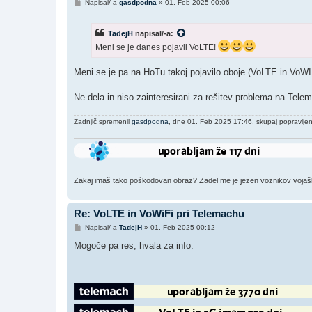
O
Napisal/-a
gasdpodna
»
01. Feb 2025 00:06
d
g
o
TadejH
napisal/-a:
v
o
Meni se je danes pojavil VoLTE!
r
Meni se je pa na HoTu takoj pojavilo oboje (VoLTE in VoWI
Ne dela in niso zainteresirani za rešitev problema na Telem
Zadnjič spremenil
gasdpodna
, dne 01. Feb 2025 17:46, skupaj popravljen
Zakaj imaš tako poškodovan obraz? Zadel me je jezen voznikov vojaški š
Re: VoLTE in VoWiFi pri Telemachu
O
Napisal/-a
TadejH
»
01. Feb 2025 00:12
d
g
Mogoče pa res, hvala za info.
o
v
o
r