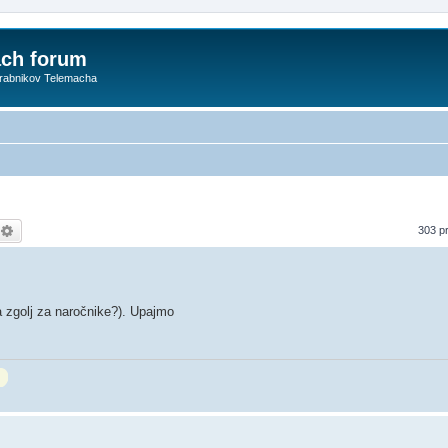
ach forum
orabnikov Telemacha
kanje
Napredno iskanje
303 p
a zgolj za naročnike?). Upajmo