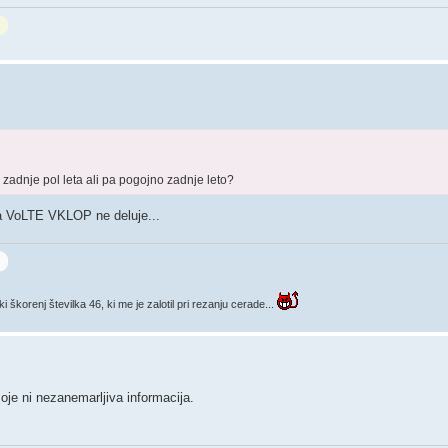
zadnje pol leta ali pa pogojno zadnje leto?
da VoLTE VKLOP ne deluje...
korenj številka 46, ki me je zalotil pri rezanju cerade...
e ni nezanemarljiva informacija.