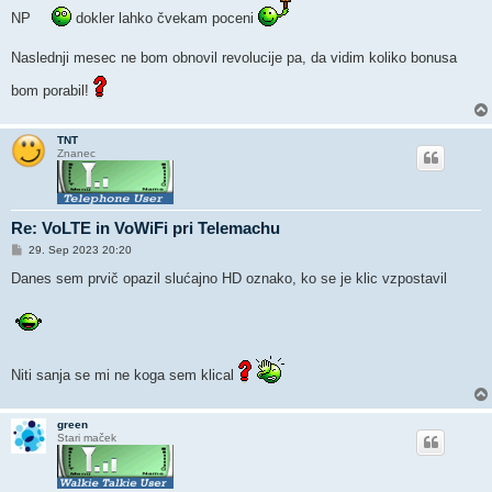
NP
dokler lahko čvekam poceni
Naslednji mesec ne bom obnovil revolucije pa, da vidim koliko bonusa
bom porabil!
TNT
Znanec
Re: VoLTE in VoWiFi pri Telemachu
O
29. Sep 2023 20:20
d
g
Danes sem prvič opazil slućajno HD oznako, ko se je klic vzpostavil
o
v
o
r
Niti sanja se mi ne koga sem klical
green
Stari maček