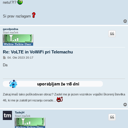
netu!?!?
Si prav razlagam
gasdpodna
Stari maček
Re: VoLTE in VoWiFi pri Telemachu
O
04. Okt 2023 20:17
d
g
Da
o
v
o
r
Zakaj imaš tako poškodovan obraz? Zadel me je jezen voznikov vojaški škorenj številka
46, ki me je zalotil pri rezanju cerade...
TadejH
Stari maček