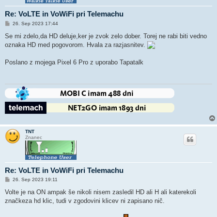
Re: VoLTE in VoWiFi pri Telemachu
O
26. Sep 2023 17:44
d
g
Se mi zdelo,da HD deluje,ker je zvok zelo dober. Torej ne rabi biti vedno
o
oznaka HD med pogovorom. Hvala za razjasnitev.
v
o
r
Poslano z mojega Pixel 6 Pro z uporabo Tapatalk
TNT
Znanec
Re: VoLTE in VoWiFi pri Telemachu
O
26. Sep 2023 19:11
d
g
Volte je na ON ampak še nikoli nisem zasledil HD ali H ali katerekoli
o
značkeza hd klic, tudi v zgodovini klicev ni zapisano nič.
v
o
r