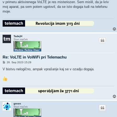
v primeru aktivirenega VoLTE je res misteriozen. Sem mislil, da je kriv
moj aparat, pa sem potem ugotovil, da se isto dogaja tudi na telefonu
moje.
TadejH
Stari maček
Re: VoLTE in VoWiFi pri Telemachu
O
26. Sep 2023 15:29
d
g
V bistvu nelogično, ampak vprašanje kaj se v ozadju dogaja.
o
v
o
r
green
Stari maček