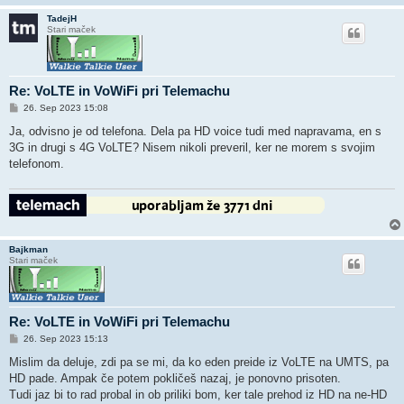
TadejH
Stari maček
Re: VoLTE in VoWiFi pri Telemachu
O
26. Sep 2023 15:08
d
g
Ja, odvisno je od telefona. Dela pa HD voice tudi med napravama, en s
o
3G in drugi s 4G VoLTE? Nisem nikoli preveril, ker ne morem s svojim
v
o
telefonom.
r
Bajkman
Stari maček
Re: VoLTE in VoWiFi pri Telemachu
O
26. Sep 2023 15:13
d
g
Mislim da deluje, zdi pa se mi, da ko eden preide iz VoLTE na UMTS, pa
o
HD pade. Ampak če potem pokličeš nazaj, je ponovno prisoten.
v
o
Tudi jaz bi to rad probal in ob priliki bom, ker tale prehod iz HD na ne-HD
r