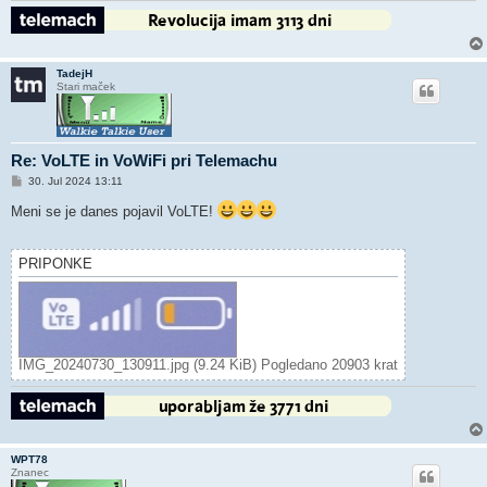
TadejH
Stari maček
Re: VoLTE in VoWiFi pri Telemachu
O
30. Jul 2024 13:11
d
g
Meni se je danes pojavil VoLTE!
o
v
o
r
PRIPONKE
IMG_20240730_130911.jpg (9.24 KiB) Pogledano 20903 krat
WPT78
Znanec