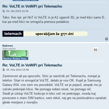
Re: VoLTE in VoWiFi pri Telemachu
O
04. Okt 2023 22:34
d
g
Tako. Ker npr. pri HoT ni VoLTE in je A1 ugasnil 3G, je med klici samo E,
o
kar pa med klici ne omogoča prenosa podatkov.
v
o
r
Bajkman
Stari maček
Re: VoLTE in VoWiFi pri Telemachu
O
26. Feb 2024 15:56
d
g
Zanimivost ali pa opozorilo. Stric je naročnik pri Telemachu, menjal je
o
telefon. Stari ni omogočal VoLTE, delalo je vse OK. Kupil je Samsung
v
o
Galaxy A54, vse sem mu posodobil, VoLTE se je pojavil, ampak mu je
r
začelo prekinjati klice. Ne pomaga noben reset, ne pomaga nič.
Sledil je izklop VoLTE funkcije in klici več ne prekinjajo. morda kaj
povezano s staro SIM kartico, sem rekel, naj gre na poslovalnico vprašati
glede menjave z novejšo