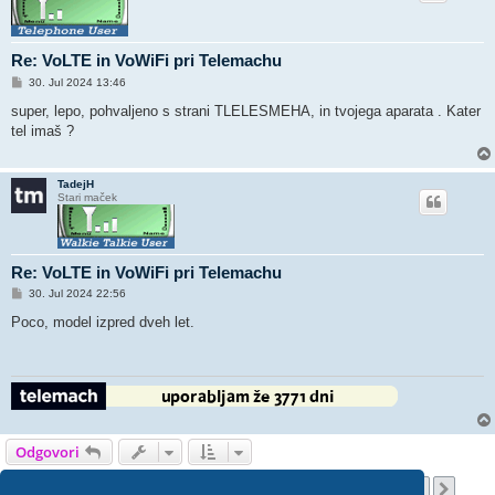
Re: VoLTE in VoWiFi pri Telemachu
O
30. Jul 2024 13:46
d
g
super, lepo, pohvaljeno s strani TLELESMEHA, in tvojega aparata . Kater
o
tel imaš ?
v
o
r
TadejH
Stari maček
Re: VoLTE in VoWiFi pri Telemachu
O
30. Jul 2024 22:56
d
g
Poco, model izpred dveh let.
o
v
o
r
Odgovori
Stran
15
od
21
1
13
14
15
16
17
21
Prejšnja
Nasl
303 prispevka
…
…