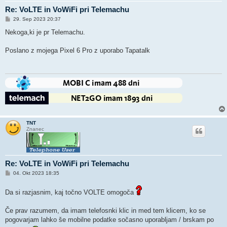
Re: VoLTE in VoWiFi pri Telemachu
O
29. Sep 2023 20:37
d
g
Nekoga,ki je pr Telemachu.
o
v
o
Poslano z mojega Pixel 6 Pro z uporabo Tapatalk
r
TNT
Znanec
Re: VoLTE in VoWiFi pri Telemachu
O
04. Okt 2023 18:35
d
g
o
Da si razjasnim, kaj točno VOLTE omogoča
v
o
r
Če prav razumem, da imam telefosnki klic in med tem klicem, ko se
pogovarjam lahko še mobilne podatke sočasno uporabljam / brskam po