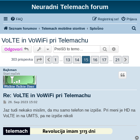
Neuradni Telemach forum
FAQ
Registriraj se!
Prijava
I
Seznam forumov
Telemach mobilne storitve
Splošno
s
VoLTE in VoWiFi pri Telemachu
k
Iskanje
Napredno is
Odgovori
a
n
Stran
15
od
21
1
13
14
15
16
17
21
Prejšnja
Nasl
303 prispevka
…
…
j
Bajkman
e
Stari maček
Re: VoLTE in VoWiFi pri Telemachu
O
26. Sep 2023 15:02
d
g
Jaz tudi nekako mislim, da mu samo telefon ne izpiše. Pri meni je HD na
o
VoLTE in na UMTS, pa ne izpiše nikoli
v
o
r