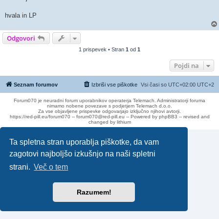
hvala in LP
Odgovori
1 prispevek • Stran
1
od
1
Pojdi na
Seznam forumov
Izbriši vse piškotke
Vsi časi so UTC+02:00 UTC+2
Forum070 je neuradni forum uporabnikov operaterja Telemach. Administratorji foruma
nimamo nobene povezave s podjetjem Telemach d.o.o.
Za vse objavljene prispevke odgovarjajo izključno njihovi avtorji.
https://red-pill.eu/forum070 -- forum070@red-pill.eu -- Powered by phpBB3 -- revised and
changed by lithium
Ta spletna stran uporablja piškotke, da vam
zagotovi najboljšo izkušnjo na naši spletni
strani.
Več o tem
Razumem!