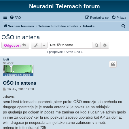
Neuradni Telemach forum
FAQ
Registriraj se!
Prijava
I
Seznam forumov
Telemach mobilne storitve
Tehnika
s
OŠO in antena
k
Iskanje
Napredno is
Odgovori
a
1 prispevek • Stran
1
od
1
n
legif
j
Novinec
e
OŠO in antena
O
26. Avg 2018 12:58
d
g
zdravo.
o
sem bivsi telemach uporabnik,sicer preko OŠO omrezja. ob prehodu na
v
o
drugega operaterja je je ostala antena ki je povezuje na oddajnik.
r
po guglanju po dolgen in pocez me zanima ce kdo slucajn ve admin geslo
in ime za dostop? ker bi rad poskusil zadevo uporabiti kot AP za domaci
wifi. drugace je neuporabna in jo lako samo zabrisem v smeti.
antena je teltonika rut 735.