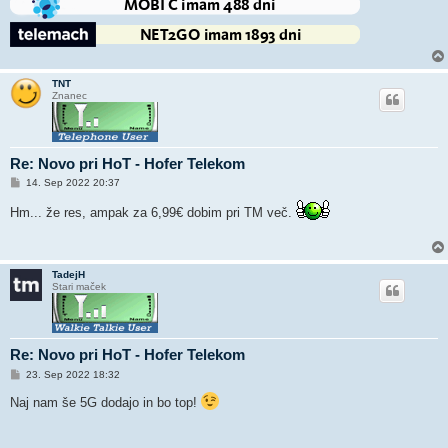
TNT
Znanec
Re: Novo pri HoT - Hofer Telekom
O
14. Sep 2022 20:37
d
g
Hm... že res, ampak za 6,99€ dobim pri TM več.
o
v
o
r
TadejH
Stari maček
Re: Novo pri HoT - Hofer Telekom
O
23. Sep 2022 18:32
d
g
Naj nam še 5G dodajo in bo top!
o
v
o
r