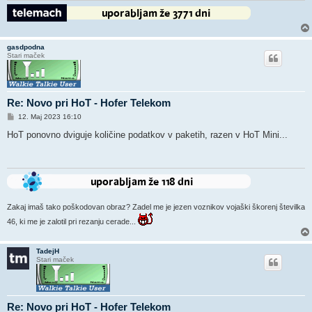
gasdpodna
Stari maček
Re: Novo pri HoT - Hofer Telekom
O
12. Maj 2023 16:10
d
g
HoT ponovno dviguje količine podatkov v paketih, razen v HoT Mini...
o
v
o
r
Zakaj imaš tako poškodovan obraz? Zadel me je jezen voznikov vojaški škorenj številka
46, ki me je zalotil pri rezanju cerade...
TadejH
Stari maček
Re: Novo pri HoT - Hofer Telekom