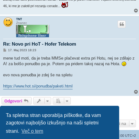
46, ki me je zalotil pri rezanju cerade...
TNT
Znanec
Re: Novo pri HoT - Hofer Telekom
O
17. Maj 2023 18:23
d
g
mene tud moti, da je treba MMSe plačevat extra pri Hotu, nej se zdilajo z
o
A! za bolšo ponudbo pa je. Potem pa pridem takoj nazaj na Hota.
v
o
r
evo nova ponudba je zdej še na spletu
https://www.hot.si/ponudba/paketi.html
Odgovori
1
2
3
4
5
6
Prejšnja
Naslednja
87 prispevka
Ta spletna stran uporablja piškotke, da vam
zagotovi najboljšo izkušnjo na naši spletni
Pojdi na
strani.
Več o tem
Seznam forumov
Izbriši vse piškotke
Vsi časi so UTC+02:00 UTC+2