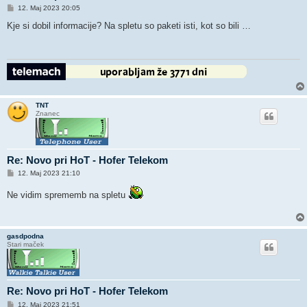
O
12. Maj 2023 20:05
d
g
Kje si dobil informacije? Na spletu so paketi isti, kot so bili …
o
v
o
r
TNT
Znanec
Re: Novo pri HoT - Hofer Telekom
O
12. Maj 2023 21:10
d
g
Ne vidim sprememb na spletu
o
v
o
r
gasdpodna
Stari maček
Re: Novo pri HoT - Hofer Telekom
O
12. Maj 2023 21:51