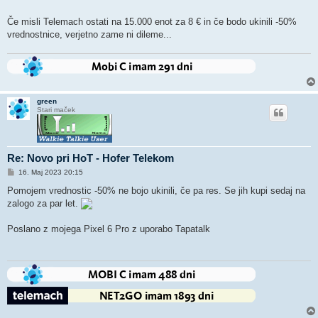
Če misli Telemach ostati na 15.000 enot za 8 € in če bodo ukinili -50%
vrednostnice, verjetno zame ni dileme...
green
Stari maček
Re: Novo pri HoT - Hofer Telekom
O
16. Maj 2023 20:15
d
g
Pomojem vrednostic -50% ne bojo ukinili, če pa res. Se jih kupi sedaj na
o
zalogo za par let.
v
o
r
Poslano z mojega Pixel 6 Pro z uporabo Tapatalk