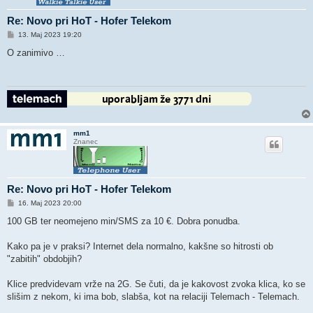
Re: Novo pri HoT - Hofer Telekom
O
13. Maj 2023 19:20
d
g
O zanimivo …
o
v
o
r
mm1
Znanec
Re: Novo pri HoT - Hofer Telekom
O
16. Maj 2023 20:00
d
g
100 GB ter neomejeno min/SMS za 10 €. Dobra ponudba.
o
v
o
Kako pa je v praksi? Internet dela normalno, kakšne so hitrosti ob
r
"zabitih" obdobjih?
Klice predvidevam vrže na 2G. Se čuti, da je kakovost zvoka klica, ko se
slišim z nekom, ki ima bob, slabša, kot na relaciji Telemach - Telemach.