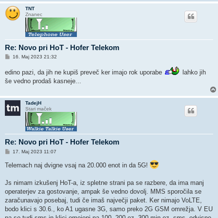
TNT
Znanec
Re: Novo pri HoT - Hofer Telekom
O
16. Maj 2023 21:32
d
g
edino pazi, da jih ne kupiš preveč ker imajo rok uporabe
lahko jih
o
v
še vedno prodaš kasneje...
o
r
TadejH
Stari maček
Re: Novo pri HoT - Hofer Telekom
O
17. Maj 2023 11:07
d
g
Telemach naj dvigne vsaj na 20.000 enot in da 5G!
o
v
o
Js nimam izkušenj HoT-a, iz spletne strani pa se razbere, da ima manj
r
operaterjev za gostovanje, ampak še vedno dovolj. MMS sporočila se
zaračunavajo posebaj, tudi če imaš največji paket. Ker nimajo VoLTE,
bodo klici s 30.6., ko A1 ugasne 3G, samo preko 2G GSM omrežja. V EU
pa so tudi sms in klici omejeni na 100, 200 oz. 300 min oz. sms, odvisno