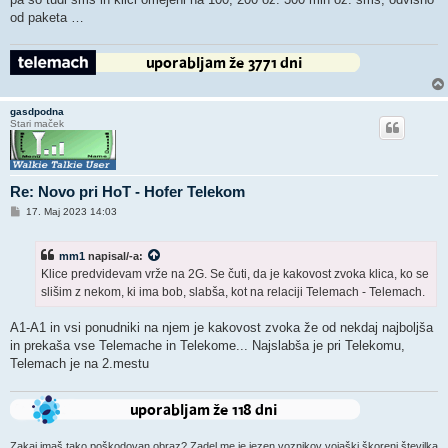
od paketa …
gasdpodna
Stari maček
Re: Novo pri HoT - Hofer Telekom
O
17. Maj 2023 14:03
d
g
o
mm1
napisal/-a:
v
o
Klice predvidevam vrže na 2G. Se čuti, da je kakovost zvoka klica, ko se
r
slišim z nekom, ki ima bob, slabša, kot na relaciji Telemach - Telemach.
A1-A1 in vsi ponudniki na njem je kakovost zvoka že od nekdaj najboljša
in prekaša vse Telemache in Telekome... Najslabša je pri Telekomu,
Telemach je na 2.mestu
Zakaj imaš tako poškodovan obraz? Zadel me je jezen voznikov vojaški škorenj številka