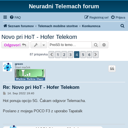
Neuradni Telemach forum
FAQ
Registriraj se!
Prijava
I
Seznam forumov
Telemach mobilne storitve
Konkurenca
s
Novo pri HoT - Hofer Telekom
k
Iskanje
Napredno is
Odgovori
a
n
1
2
3
4
5
6
Prejšnja
Naslednja
87 prispevka
j
green
e
Stari maček
Re: Novo pri HoT - Hofer Telekom
O
14. Sep 2022 19:40
d
g
Hot ponuja opcijo 5G. Čakam odgovor Telemacha.
o
v
o
Poslano z mojega POCO F3 z uporabo Tapatalk
r