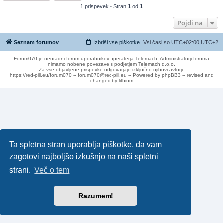
1 prispevek • Stran
1
od
1
Pojdi na
Seznam forumov
Izbriši vse piškotke
Vsi časi so UTC+02:00 UTC+2
Forum070 je neuradni forum uporabnikov operaterja Telemach. Administratorji foruma
nimamo nobene povezave s podjetjem Telemach d.o.o.
Za vse objavljene prispevke odgovarjajo izključno njihovi avtorji.
https://red-pill.eu/forum070 -- forum070@red-pill.eu -- Powered by phpBB3 -- revised and
changed by lithium
Ta spletna stran uporablja piškotke, da vam
zagotovi najboljšo izkušnjo na naši spletni
strani.
Več o tem
Razumem!