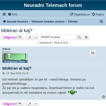
Neuradni Telemach forum
FAQ
Registriraj se!
Prijava
I
Seznam forumov
Telemach mobilne storitve
Tehnika
s
blokiran al kaj?
k
Iskanje
Napredno is
Odgovori
a
1 prispevek • Stran
1
od
1
n
Antena
j
Novinec
e
blokiran al kaj?
O
13. Sep 2015 21:13
d
g
tuš internet uporabljam že par let - naročniškega, trenutno pa
o
prednaročniškega...
v
o
Že par dni je zadeva neuporabna. Download hitrost je stalno na nuli
r
(povprečna!) in niti tuskabine ne morem odpret.
Odgovori