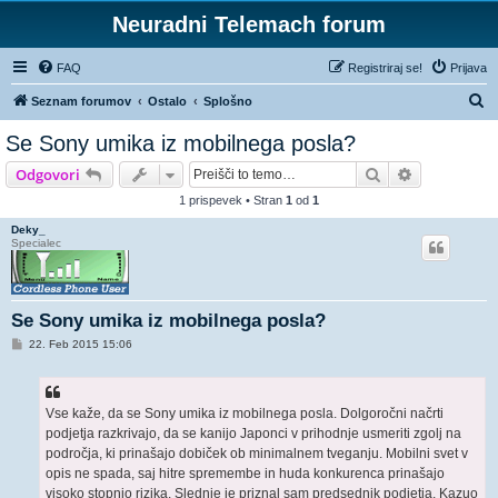
Neuradni Telemach forum
FAQ
Registriraj se!
Prijava
I
Seznam forumov
Ostalo
Splošno
s
Se Sony umika iz mobilnega posla?
k
Iskanje
Napredno is
Odgovori
a
1 prispevek • Stran
1
od
1
n
Deky_
j
Specialec
e
Se Sony umika iz mobilnega posla?
O
22. Feb 2015 15:06
d
g
o
v
o
Vse kaže, da se Sony umika iz mobilnega posla. Dolgoročni načrti
r
podjetja razkrivajo, da se kanijo Japonci v prihodnje usmeriti zgolj na
področja, ki prinašajo dobiček ob minimalnem tveganju. Mobilni svet v
opis ne spada, saj hitre spremembe in huda konkurenca prinašajo
visoko stopnjo rizika. Slednje je priznal sam predsednik podjetja, Kazuo