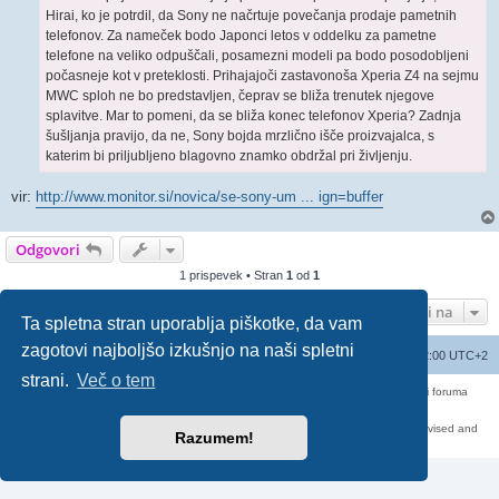
Hirai, ko je potrdil, da Sony ne načrtuje povečanja prodaje pametnih
telefonov. Za nameček bodo Japonci letos v oddelku za pametne
telefone na veliko odpuščali, posamezni modeli pa bodo posodobljeni
počasneje kot v preteklosti. Prihajajoči zastavonoša Xperia Z4 na sejmu
MWC sploh ne bo predstavljen, čeprav se bliža trenutek njegove
splavitve. Mar to pomeni, da se bliža konec telefonov Xperia? Zadnja
šušljanja pravijo, da ne, Sony bojda mrzlično išče proizvajalca, s
katerim bi priljubljeno blagovno znamko obdržal pri življenju.
vir:
http://www.monitor.si/novica/se-sony-um ... ign=buffer
Odgovori
1 prispevek • Stran
1
od
1
Pojdi na
Ta spletna stran uporablja piškotke, da vam
zagotovi najboljšo izkušnjo na naši spletni
Seznam forumov
Izbriši vse piškotke
Vsi časi so UTC+02:00 UTC+2
strani.
Več o tem
Forum070 je neuradni forum uporabnikov operaterja Telemach. Administratorji foruma
nimamo nobene povezave s podjetjem Telemach d.o.o.
Za vse objavljene prispevke odgovarjajo izključno njihovi avtorji.
https://red-pill.eu/forum070 -- forum070@red-pill.eu -- Powered by phpBB3 -- revised and
Razumem!
changed by lithium