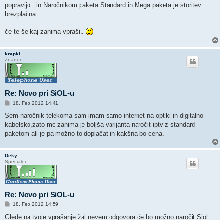
popravijo.. in Naročnikom paketa Standard in Mega paketa je storitev
brezplačna..
če te še kaj zanima vpraši..
krepki
Znanec
Re: Novo pri SiOL-u
O
18. Feb 2012 14:41
d
g
Sem naročnik telekoma sam imam samo internet na optiki in digitalno
o
kabelsko,zato me zanima je boljša varijanta naročit iptv z standard
v
o
paketom ali je pa možno to doplačat in kakšna bo cena.
r
Deky_
Specialec
Re: Novo pri SiOL-u
O
18. Feb 2012 14:59
d
g
Glede na tvoje vprašanje žal nevem odgovora če bo možno naročit Siol