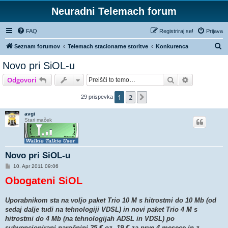
Neuradni Telemach forum
FAQ
Registriraj se!
Prijava
I
Seznam forumov
Telemach stacionarne storitve
Konkurenca
s
Novo pri SiOL-u
k
Iskanje
Napredno is
Odgovori
a
n
1
2
Naslednja
29 prispevka
j
avgi
e
Stari maček
Novo pri SiOL-u
O
10. Apr 2011 09:06
d
Obogateni SiOL
g
o
v
o
Uporabnikom sta na voljo paket Trio 10 M s hitrostmi do 10 Mb (od
r
sedaj dalje tudi na tehnologiji VDSL) in novi paket Trio 4 M s
hitrostmi do 4 Mb (na tehnologijah ADSL in VDSL) po
subvencionirani naročnini 25 € oz. 19 € za prve 4 mesece in z