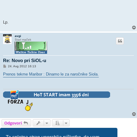
Lp.
avgi
Stari maček
Re: Novo pri SiOL-u
O
24. Avg 2012 16:13
d
g
Prenos tekme Maribor : Dinamo le za naročnike Siola.
o
v
o
r
Odgovori
1
2
Naslednja
29 prispevka