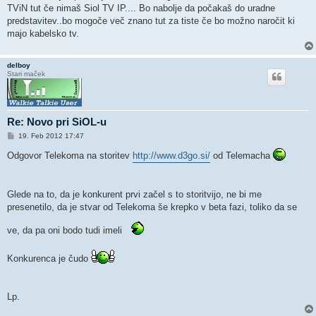
o
TViN tut če nimaš Siol TV IP.... Bo nabolje da počakaš do uradne
v
o
predstavitev..bo mogoče več znano tut za tiste če bo možno naročit ki
r
majo kabelsko tv.
delboy
Stari maček
Re: Novo pri SiOL-u
O
19. Feb 2012 17:47
d
g
Odgovor Telekoma na storitev
http://www.d3go.si/
od Telemacha
o
v
o
r
Glede na to, da je konkurent prvi začel s to storitvijo, ne bi me
presenetilo, da je stvar od Telekoma še krepko v beta fazi, toliko da se
ve, da pa oni bodo tudi imeli
Konkurenca je čudo
Lp.