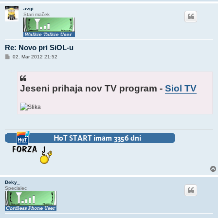
avgi
Stari maček
Re: Novo pri SiOL-u
O
02. Mar 2012 21:52
d
g
o
v
o
Jeseni prihaja nov TV program -
Siol TV
r
Deky_
Specialec