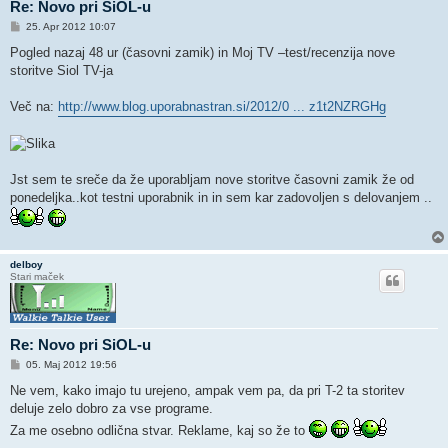
Re: Novo pri SiOL-u
O
25. Apr 2012 10:07
d
g
Pogled nazaj 48 ur (časovni zamik) in Moj TV –test/recenzija nove
o
storitve Siol TV-ja
v
o
r
Več na:
http://www.blog.uporabnastran.si/2012/0 ... z1t2NZRGHg
Jst sem te sreče da že uporabljam nove storitve časovni zamik že od
ponedeljka..kot testni uporabnik in in sem kar zadovoljen s delovanjem ..
delboy
Stari maček
Re: Novo pri SiOL-u
O
05. Maj 2012 19:56
d
g
Ne vem, kako imajo tu urejeno, ampak vem pa, da pri T-2 ta storitev
o
deluje zelo dobro za vse programe.
v
o
Za me osebno odlična stvar. Reklame, kaj so že to
r