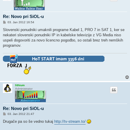
Re: Novo pri SiOL-u
O
03. Jan 2012 16:54
d
g
Slovenski ponudniki umaknili programe Kabel 1, PRO 7 in SAT 1, ker se
o
nekateri slovenski ponudniki IP in kabelske televizije z VG Media niso
v
o
uspeli dogovoriti za novo licencno pogodbo, so ostali brez treh nemških
r
programov.
lithium
Administrator
Re: Novo pri SiOL-u
O
03. Jan 2012 21:47
d
g
Drugače pa so še vedno tukaj
http://tv-stream.to/
o
v