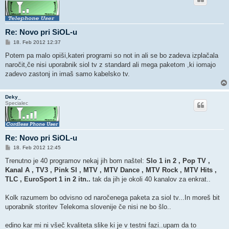
Re: Novo pri SiOL-u
O
18. Feb 2012 12:37
d
g
Potem pa malo opiši,kateri programi so not in ali se bo zadeva izplačala
o
naročit,če nisi uporabnik siol tv z standard ali mega paketom ,ki iomajo
v
o
zadevo zastonj in imaš samo kabelsko tv.
r
Deky_
Specialec
Re: Novo pri SiOL-u
O
18. Feb 2012 12:45
d
g
Trenutno je 40 programov nekaj jih bom naštel:
Slo 1 in 2 , Pop TV ,
o
Kanal A , TV3 , Pink SI , MTV , MTV Dance , MTV Rock , MTV Hits ,
v
o
TLC , EuroSport 1 in 2 itn..
tak da jih je okoli 40 kanalov za enkrat..
r
Kolk razumem bo odvisno od naročenega paketa za siol tv...In moreš bit
uporabnik storitev Telekoma slovenije če nisi ne bo šlo..
edino kar mi ni všeč kvaliteta slike ki je v testni fazi..upam da to