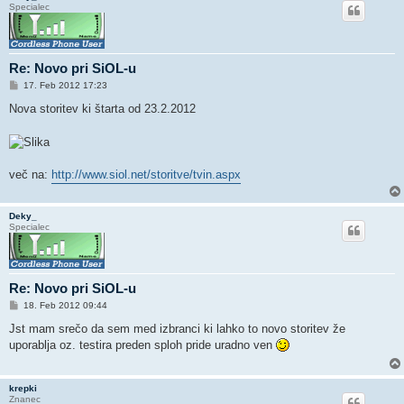
Specialec
Re: Novo pri SiOL-u
O
17. Feb 2012 17:23
d
g
Nova storitev ki štarta od 23.2.2012
o
v
o
r
več na:
http://www.siol.net/storitve/tvin.aspx
Deky_
Specialec
Re: Novo pri SiOL-u
O
18. Feb 2012 09:44
d
g
Jst mam srečo da sem med izbranci ki lahko to novo storitev že
o
uporablja oz. testira preden sploh pride uradno ven
v
o
r
krepki
Znanec