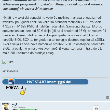
vključenim programskim paketom Mega, prav tako prve 4 mesece,
vse skupaj ob vezavi 24 mesecev.
Hkrati je v akcijski ponudbi na voljo še možnost nakupa enega izmed
izdelkov po ugodni ceni. Na voljo so prenosni računalnik HP ProBook
4720s in HP 625 P560 ali tablični računalnik Samsung Galaxy TAB po
subvencionirani ceni od 59 € dalje (ali na 4 obroke od 15 €), ob vezavi 24
mesecev. Cene izdelkov se razlikujejo glede na uporabo ali hkratno
naročilo SiOL BOX-a, ter glede na tehnologijo dostopa (optika ali xDSL).
Akcija velja za vse nove naročnike storitev SiOL in obstoječe naročnike
SiOL na optiki, ki nimajo vezave naročniškega razmerja in traja do 31.
maja 2011 oziroma do prodaje zalog.
Vir: mojMikro
avgi
Stari maček