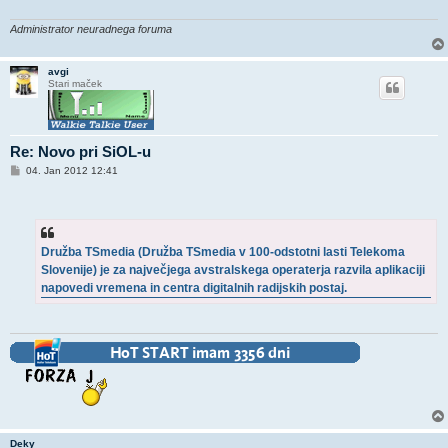
o
r
Administrator neuradnega foruma
avgi
Stari maček
Re: Novo pri SiOL-u
O
04. Jan 2012 12:41
d
g
o
v
o
r
Družba TSmedia (Družba TSmedia v 100-odstotni lasti Telekoma
Slovenije) je za največjega avstralskega operaterja razvila aplikaciji
napovedi vremena in centra digitalnih radijskih postaj.
Deky_