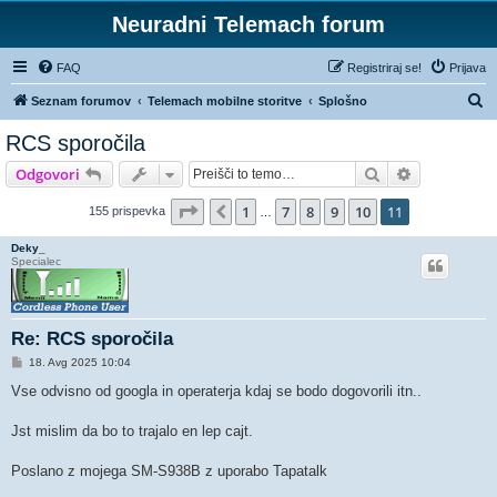
Neuradni Telemach forum
FAQ
Registriraj se!
Prijava
I
Seznam forumov
Telemach mobilne storitve
Splošno
s
RCS sporočila
k
Iskanje
Napredno is
Odgovori
a
n
Stran
11
od
11
1
7
8
9
10
11
Prejšnja
155 prispevka
…
j
Deky_
e
Specialec
Re: RCS sporočila
O
18. Avg 2025 10:04
d
g
Vse odvisno od googla in operaterja kdaj se bodo dogovorili itn..
o
v
o
Jst mislim da bo to trajalo en lep cajt.
r
Poslano z mojega SM-S938B z uporabo Tapatalk