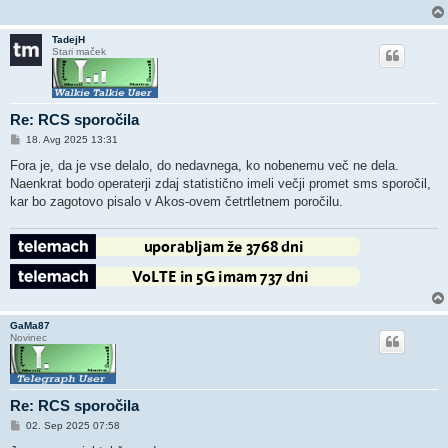
TadejH
Stari maček
Re: RCS sporočila
O
18. Avg 2025 13:31
d
g
Fora je, da je vse delalo, do nedavnega, ko nobenemu več ne dela.
o
Naenkrat bodo operaterji zdaj statistično imeli večji promet sms sporočil,
v
o
kar bo zagotovo pisalo v Akos-ovem četrtletnem poročilu.
r
GaMa87
Novinec
Re: RCS sporočila
O
02. Sep 2025 07:58
d