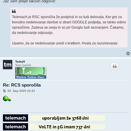
g
Jaz sem prejel takšen odgovor:
o
v
o
r
Telemach je RSC sporočila že podpiral in so tudi delovala. Ker gre za
trenutno nedelovanje storitve iz strani GOOGLE podjetja, se lahko edino
opravičimo. Zadeva se ureja in so pri Googlu tudi seznanjeni. Čakamo,
da nedelovanje odpravijo.
Upamo, da se nedelovanje uredi v kratkem. Hvala za razumevanje.
TadejH
Stari maček
Re: RCS sporočila
O
02. Sep 2025 22:41
d
g
o
v
o
r