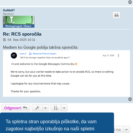
GaMa87
Novinec
Re: RCS sporočila
O
04. Sep 2025 10:11
d
g
Medtem ko Google pošilja takšna sporočila:
o
v
o
r
Odgovori
Stran
11
od
11
1
7
8
9
10
11
Prejšnja
155 prispevka
…
Ta spletna stran uporablja piškotke, da vam
zagotovi najboljšo izkušnjo na naši spletni
Pojdi na