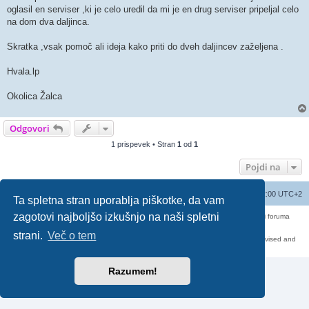
oglasil en serviser ,ki je celo uredil da mi je en drug serviser pripeljal celo
na dom dva daljinca.
Skratka ,vsak pomoč ali ideja kako priti do dveh daljincev zaželjena .
Hvala.lp
Okolica Žalca
Odgovori
1 prispevek • Stran
1
od
1
Pojdi na
Seznam forumov
Izbriši vse piškotke
Vsi časi so UTC+02:00 UTC+2
Ta spletna stran uporablja piškotke, da vam
zagotovi najboljšo izkušnjo na naši spletni
Forum070 je neuradni forum uporabnikov operaterja Telemach. Administratorji foruma
nimamo nobene povezave s podjetjem Telemach d.o.o.
Za vse objavljene prispevke odgovarjajo izključno njihovi avtorji.
strani.
Več o tem
https://red-pill.eu/forum070 -- forum070@red-pill.eu -- Powered by phpBB3 -- revised and
changed by lithium
Razumem!