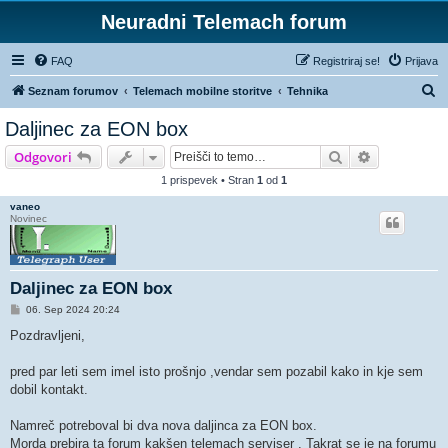
Neuradni Telemach forum
FAQ
Registriraj se!
Prijava
I
Seznam forumov
Telemach mobilne storitve
Tehnika
s
Daljinec za EON box
k
Iskanje
Napredno is
Odgovori
a
1 prispevek • Stran
1
od
1
n
vaneo
j
Novinec
e
Daljinec za EON box
O
06. Sep 2024 20:24
d
g
Pozdravljeni,
o
v
o
pred par leti sem imel isto prošnjo ,vendar sem pozabil kako in kje sem
r
dobil kontakt.
Namreč potreboval bi dva nova daljinca za EON box.
Morda prebira ta forum kakšen telemach serviser . Takrat se je na forumu