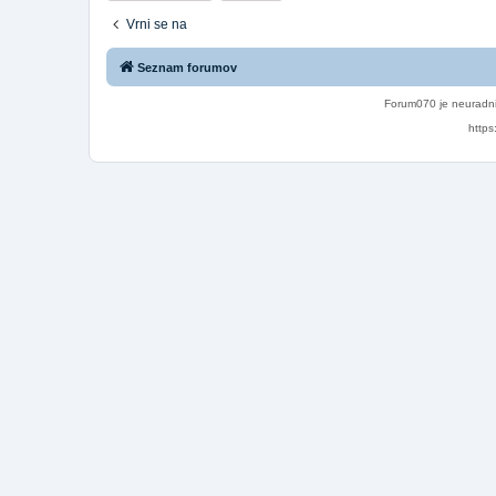
Vrni se na
Seznam forumov
Forum070 je neuradni
https