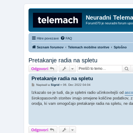
Neuradni Telem
Forum070 je neuradni forum up
Hitre povezave
FAQ
Seznam forumov
Telemach mobilne storitve
Splošno
Pretakanje radia na spletu
Is
Odgovori
Pretakanje radia na spletu
O
Napisal/-a
Sigrid
»
06. Dec 2022 04:04
d
g
Izkazalo se je tudi, da je spletni radio učinkovitejši od
asco
o
širokopasovnih storitev imajo omejene količine podatkov, za
v
o
orodja, ki vam omogočajo pretakanje radia na spletu, ne da 
r
Odgovori