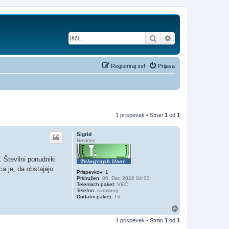
Iskanje
Napredno iskanje
Registriraj se!
Prijava
1 prispevek • Stran
1
od
1
Sigrid
Novinec
 Številni ponudniki
ca je, da obstajajo
Prispevkov:
1
Pridružen:
06. Dec 2022 04:03
Telemach paket:
VEČ
Telefon:
samsung
Dodatni paketi:
TV
N
a
1 prispevek • Stran
1
od
1
v