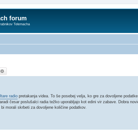
ach forum
orabnikov Telemacha
kanje
Napredno iskanje
ltare radio
pretakanja videa. To še posebej velja, ko gre za dovoljene podatke.
radi česar poslušalci radia težko uporabljajo kot edini vir zabave. Dobra novi
bi morali skrbeti za dovoljene količine podatkov.