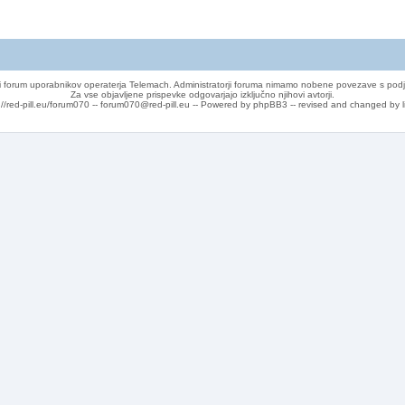
 forum uporabnikov operaterja Telemach. Administratorji foruma nimamo nobene povezave s podj
Za vse objavljene prispevke odgovarjajo izključno njihovi avtorji.
://red-pill.eu/forum070 -- forum070@red-pill.eu -- Powered by phpBB3 -- revised and changed by l