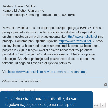
Telefon Huawei P20 lite
Kamera Mi Action Camera 4K
Polnilna baterija Samsung s kapaciteto 10.000 mAh
Nova poslovalnica se sicer odpira pod okriljem podjetja iSERVER, ki se
poleg s posredništvom kot eden vodilnih ponudnikov ukvarja tudi s
spletnim gostovanjem prek blagovne znamke
http://www.si-shell.net
in s
prodajo IT-opreme prek spletne trgovine
http://www.strezniki.net
. Z novo
poslovalnico pa bodo med drugim stremeli tudi k temu, da bodo imela
podjetja v Celju in njegovi okolici celoten nabor storitev pri enem
ponudniku (gostovanje, računalniška oprema, vzdrževanje opreme,
telefonija). Na izbiro pa imajo tudi pestro izbiro dodatne opreme za
telefone, ki sega od zaščitnih etuijev do polnilcev.
Vir:
https://www.racunalniske-novice.com/nov ... n-dan.html
Administrator neuradnega foruma
Odgovori
1 prispevek • Stran
1
od
1
Ta spletna stran uporablja piškotke, da vam
zagotovi najboljšo izkušnjo na naši spletni
Pojdi na