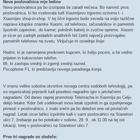
Nova poslovalnica orje ledino
Nova poslovalnica pa bo izstopala še zaradi nečesa. Bo namreč prva
poslovalnica, ki bo vsebovala tudi Xiaomijevo trgovino oziroma t. i.
Xiaomijev shop-in-shop. V tej lični trgovini bodo seveda na voljo različne
naprave kitajske znamke Xiaomi, od telefonov, računalnikov in pametnih
športnih zapestnic, do kamer, polnilnih baterij in zvočne opreme. Xiaomi
je sicer po zadnjih podatkih analitskih hiš četrti največji proizvajalec
pametnih telefonov na svetu. Vključuje tri osrednje linije:
Redmi, ki je namenjena predvsem kupcem, ki želijo poceni, a še vedno
prijeten in kakovosten telefon.
Mi, ki zastopa srednji in zgornji srednji razred.
Pocophone F1, ki predstavlja novega paradnega konja.
V imenu velike sobotne otvoritve novega centra sodobnih tehnologij, pa
so organizatorji pripravili tudi posebno nagradno igro s privlačnimi
nagradami. Od danes naprej promotorji Telemacha in Xiaomija po Celju
delijo letake. Kdor želi sodelovati mora letak izpolniti in ga izpolnjenega
prinesti v poslovalnico, z malo sreče pa bo deležen ene od privlačnih
nagrad. Letak sicer lahko izpolnite tudi v sami poslovalnici na Stanetovi
ulici 7, žrebanje pa bo potekalo v soboto, 29. 9., ob 11.00 na tej isti
lokaciji, torej v poslovalnici na Stanetovi ulici 7.
Prve tri nagrade so sledeče: