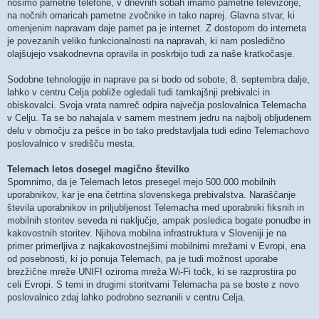
nosimo pametne telefone, v dnevnih sobah imamo pametne televizorje,
na nočnih omaricah pametne zvočnike in tako naprej. Glavna stvar, ki
omenjenim napravam daje pamet pa je internet. Z dostopom do interneta
je povezanih veliko funkcionalnosti na napravah, ki nam posledično
olajšujejo vsakodnevna opravila in poskrbijo tudi za naše kratkočasje.
Sodobne tehnologije in naprave pa si bodo od sobote, 8. septembra dalje,
lahko v centru Celja pobliže ogledali tudi tamkajšnji prebivalci in
obiskovalci. Svoja vrata namreč odpira največja poslovalnica Telemacha
v Celju. Ta se bo nahajala v samem mestnem jedru na najbolj obljudenem
delu v območju za pešce in bo tako predstavljala tudi edino Telemachovo
poslovalnico v središču mesta.
Telemach letos dosegel magično številko
Spomnimo, da je Telemach letos presegel mejo 500.000 mobilnih
uporabnikov, kar je ena četrtina slovenskega prebivalstva. Naraščanje
števila uporabnikov in priljubljenost Telemacha med uporabniki fiksnih in
mobilnih storitev seveda ni naključje, ampak posledica bogate ponudbe in
kakovostnih storitev. Njihova mobilna infrastruktura v Sloveniji je na
primer primerljiva z najkakovostnejšimi mobilnimi mrežami v Evropi, ena
od posebnosti, ki jo ponuja Telemach, pa je tudi možnost uporabe
brezžične mreže UNIFI oziroma mreža Wi-Fi točk, ki se razprostira po
celi Evropi. S temi in drugimi storitvami Telemacha pa se boste z novo
poslovalnico zdaj lahko podrobno seznanili v centru Celja.