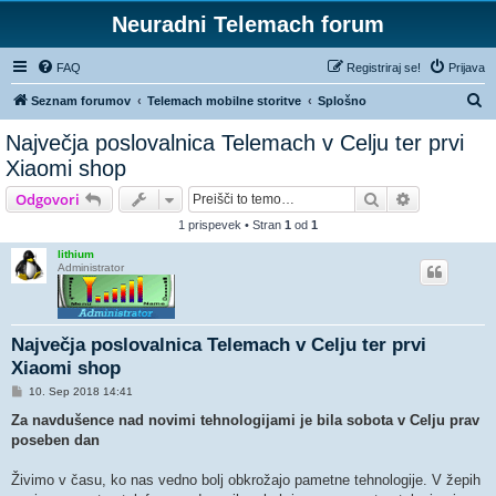
Neuradni Telemach forum
FAQ
Registriraj se!
Prijava
I
Seznam forumov
Telemach mobilne storitve
Splošno
s
Največja poslovalnica Telemach v Celju ter prvi
k
Xiaomi shop
a
Iskanje
Napredno is
Odgovori
n
1 prispevek • Stran
1
od
1
j
lithium
e
Administrator
Največja poslovalnica Telemach v Celju ter prvi
Xiaomi shop
O
10. Sep 2018 14:41
d
g
Za navdušence nad novimi tehnologijami je bila sobota v Celju prav
o
poseben dan
v
o
r
Živimo v času, ko nas vedno bolj obkrožajo pametne tehnologije. V žepih