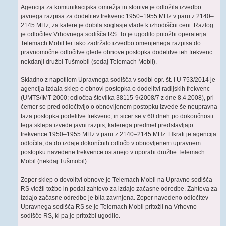
Agencija za komunikacijska omrežja in storitve je odložila izvedbo
javnega razpisa za dodelitev frekvenc 1950–1955 MHz v paru z 2140–
2145 MHz, za katere je dobila soglasje vlade k izhodiščni ceni. Razlog
je odločitev Vrhovnega sodišča RS. To je ugodilo pritožbi operaterja
Telemach Mobil ter tako zadržalo izvedbo omenjenega razpisa do
pravnomočne odločitve glede obnove postopka dodelitve teh frekvenc
nekdanji družbi Tušmobil (sedaj Telemach Mobil).
Skladno z napotilom Upravnega sodišča v sodbi opr. št. I U 753/2014 je
agencija izdala sklep o obnovi postopka o dodelitvi radijskih frekvenc
(UMTS/IMT-2000; odločba številka 38115-9/2008/7 z dne 8.4.2008), pri
čemer se pred odločitvijo o obnovljenem postopku izvede še neupravna
faza postopka podelitve frekvenc, in sicer se v 60 dneh po dokončnosti
tega sklepa izvede javni razpis, katerega predmet predstavljajo
frekvence 1950–1955 MHz v paru z 2140–2145 MHz. Hkrati je agencija
odločila, da do izdaje dokončnih odločb v obnovljenem upravnem
postopku navedene frekvence ostanejo v uporabi družbe Telemach
Mobil (nekdaj Tušmobil).
Zoper sklep o dovolitvi obnove je Telemach Mobil na Upravno sodišča
RS vložil tožbo in podal zahtevo za izdajo začasne odredbe. Zahteva za
izdajo začasne odredbe je bila zavrnjena. Zoper navedeno odločitev
Upravnega sodišča RS se je Telemach Mobil pritožil na Vrhovno
sodišče RS, ki pa je pritožbi ugodilo.