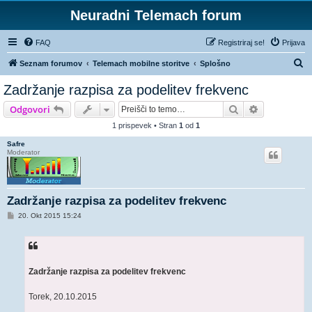
Neuradni Telemach forum
FAQ
Registriraj se!
Prijava
I
Seznam forumov
Telemach mobilne storitve
Splošno
s
Zadržanje razpisa za podelitev frekvenc
k
Iskanje
Napredno is
Odgovori
a
1 prispevek • Stran
1
od
1
n
Safre
j
Moderator
e
Zadržanje razpisa za podelitev frekvenc
O
20. Okt 2015 15:24
d
g
o
v
o
r
Zadržanje razpisa za podelitev frekvenc
Torek, 20.10.2015