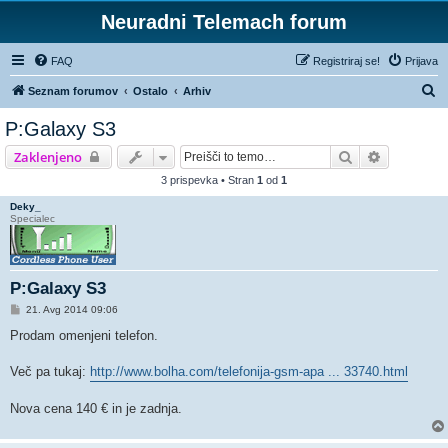
Neuradni Telemach forum
FAQ
Registriraj se!
Prijava
I
Seznam forumov
Ostalo
Arhiv
s
P:Galaxy S3
k
Iskanje
Napredno 
Zaklenjeno
a
3 prispevka • Stran
1
od
1
n
Deky_
j
Specialec
e
P:Galaxy S3
O
21. Avg 2014 09:06
d
g
Prodam omenjeni telefon.
o
v
o
Več pa tukaj:
http://www.bolha.com/telefonija-gsm-apa ... 33740.html
r
Nova cena 140 € in je zadnja.