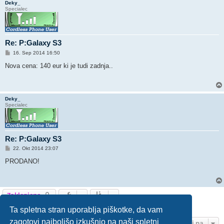
Deky_
Specialec
Re: P:Galaxy S3
O
16. Sep 2014 16:50
d
g
Nova cena: 140 eur ki je tudi zadnja..
o
v
o
r
Deky_
Specialec
Re: P:Galaxy S3
O
22. Okt 2014 23:07
d
g
PRODANO!
o
v
o
r
Zaklenjeno
3 prispevka • Stran
1
od
1
Ta spletna stran uporablja piškotke, da vam
zagotovi najboljšo izkušnjo na naši spletni
Pojdi na