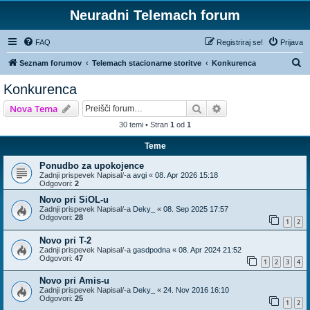
Neuradni Telemach forum
FAQ
Registriraj se!
Prijava
I
Seznam forumov
Telemach stacionarne storitve
Konkurenca
s
Konkurenca
k
Iskanje
Napredno iskanje
Nova Tema
a
30 temi • Stran
1
od
1
n
Teme
j
e
Ponudbo za upokojence
Zadnji prispevek Napisal/-a
avgi
«
08. Apr 2026 15:18
Odgovori:
2
Novo pri SiOL-u
Zadnji prispevek Napisal/-a
Deky_
«
08. Sep 2025 17:57
Odgovori:
28
1
2
Novo pri T-2
Zadnji prispevek Napisal/-a
gasdpodna
«
08. Apr 2024 21:52
Odgovori:
47
1
2
3
4
Novo pri Amis-u
Zadnji prispevek Napisal/-a
Deky_
«
24. Nov 2016 16:10
Odgovori:
25
1
2