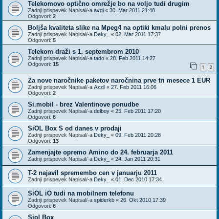
Telekomovo optično omrežje bo na voljo tudi drugim
Zadnji prispevek Napisal/-a
avgi
«
30. Mar 2011 21:48
Odgovori:
2
Boljša kvaliteta slike na Mpeg4 na optiki kmalu polni prenos
Zadnji prispevek Napisal/-a
Deky_
«
02. Mar 2011 17:37
Odgovori:
5
Telekom draži s 1. septembrom 2010
Zadnji prispevek Napisal/-a
tado
«
28. Feb 2011 14:27
Odgovori:
15
1
2
Za nove naročnike paketov naročnina prve tri mesece 1 EUR
Zadnji prispevek Napisal/-a
Azzil
«
27. Feb 2011 16:06
Odgovori:
2
Si.mobil - brez Valentinove ponudbe
Zadnji prispevek Napisal/-a
delboy
«
25. Feb 2011 17:20
Odgovori:
6
SiOL Box S od danes v prodaji
Zadnji prispevek Napisal/-a
Deky_
«
09. Feb 2011 20:28
Odgovori:
13
Zamenjajte opremo Amino do 24. februarja 2011
Zadnji prispevek Napisal/-a
Deky_
«
24. Jan 2011 20:31
T-2 najavil spremembo cen v januarju 2011
Zadnji prispevek Napisal/-a
Deky_
«
01. Dec 2010 17:34
SiOL iO tudi na mobilnem telefonu
Zadnji prispevek Napisal/-a
spiderkb
«
26. Okt 2010 17:39
Odgovori:
6
Siol Box