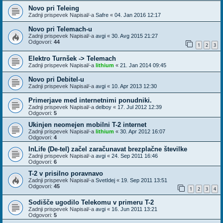
Novo pri Teleing
Zadnji prispevek Napisal/-a
Safre
«
04. Jan 2016 12:17
Novo pri Telemach-u
Zadnji prispevek Napisal/-a
avgi
«
30. Avg 2015 21:27
Odgovori:
44
1
2
3
Elektro Turnšek -> Telemach
Zadnji prispevek Napisal/-a
lithium
«
21. Jan 2014 09:45
Novo pri Debitel-u
Zadnji prispevek Napisal/-a
avgi
«
10. Apr 2013 12:30
Primerjave med internetnimi ponudniki.
Zadnji prispevek Napisal/-a
delboy
«
17. Jul 2012 12:39
Odgovori:
5
Ukinjen neomejen mobilni T-2 internet
Zadnji prispevek Napisal/-a
lithium
«
30. Apr 2012 16:07
Odgovori:
4
InLife (De-tel) začel zaračunavat brezplačne številke
Zadnji prispevek Napisal/-a
avgi
«
24. Sep 2011 16:46
Odgovori:
6
T-2 v prisilno poravnavo
Zadnji prispevek Napisal/-a
SvetIdej
«
19. Sep 2011 13:51
Odgovori:
45
1
2
3
4
Sodišče ugodilo Telekomu v primeru T-2
Zadnji prispevek Napisal/-a
avgi
«
16. Jun 2011 13:21
Odgovori:
5