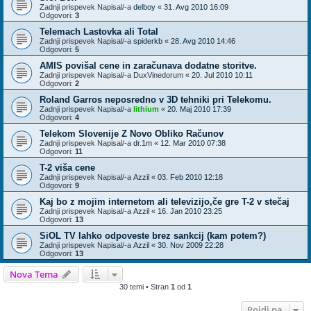
Zadnji prispevek Napisal/-a
delboy
«
31. Avg 2010 16:09
Odgovori:
3
Telemach Lastovka ali Total
Zadnji prispevek Napisal/-a
spiderkb
«
28. Avg 2010 14:46
Odgovori:
5
AMIS povišal cene in zaračunava dodatne storitve.
Zadnji prispevek Napisal/-a
DuxVinedorum
«
20. Jul 2010 10:11
Odgovori:
2
Roland Garros neposredno v 3D tehniki pri Telekomu.
Zadnji prispevek Napisal/-a
lithium
«
20. Maj 2010 17:39
Odgovori:
4
Telekom Slovenije Z Novo Obliko Računov
Zadnji prispevek Napisal/-a
dr.1m
«
12. Mar 2010 07:38
Odgovori:
11
T-2 viša cene
Zadnji prispevek Napisal/-a
Azzil
«
03. Feb 2010 12:18
Odgovori:
9
Kaj bo z mojim internetom ali televizijo,če gre T-2 v stečaj
Zadnji prispevek Napisal/-a
Azzil
«
16. Jan 2010 23:25
Odgovori:
13
SiOL TV lahko odpoveste brez sankcij (kam potem?)
Zadnji prispevek Napisal/-a
Azzil
«
30. Nov 2009 22:28
Odgovori:
13
Nova Tema
30 temi • Stran
1
od
1
Pojdi na