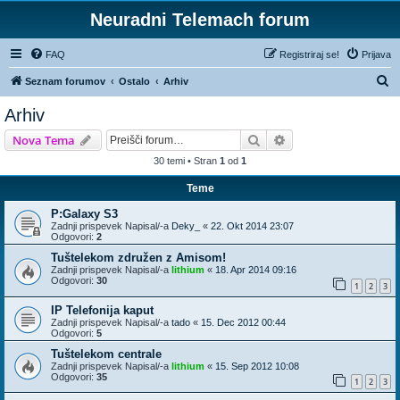
Neuradni Telemach forum
FAQ
Registriraj se!
Prijava
I
Seznam forumov
Ostalo
Arhiv
s
Arhiv
k
Iskanje
Napredno iskanje
Nova Tema
a
30 temi • Stran
1
od
1
n
Teme
j
e
P:Galaxy S3
Zadnji prispevek Napisal/-a
Deky_
«
22. Okt 2014 23:07
Odgovori:
2
Tuštelekom združen z Amisom!
Zadnji prispevek Napisal/-a
lithium
«
18. Apr 2014 09:16
Odgovori:
30
1
2
3
IP Telefonija kaput
Zadnji prispevek Napisal/-a
tado
«
15. Dec 2012 00:44
Odgovori:
5
Tuštelekom centrale
Zadnji prispevek Napisal/-a
lithium
«
15. Sep 2012 10:08
Odgovori:
35
1
2
3