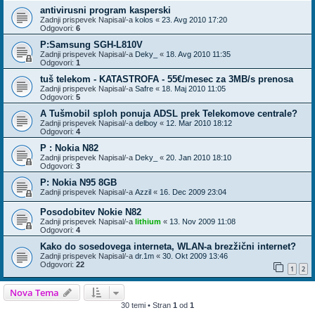
antivirusni program kasperski
Zadnji prispevek Napisal/-a
kolos
«
23. Avg 2010 17:20
Odgovori:
6
P:Samsung SGH-L810V
Zadnji prispevek Napisal/-a
Deky_
«
18. Avg 2010 11:35
Odgovori:
1
tuš telekom - KATASTROFA - 55€/mesec za 3MB/s prenosa
Zadnji prispevek Napisal/-a
Safre
«
18. Maj 2010 11:05
Odgovori:
5
A Tušmobil sploh ponuja ADSL prek Telekomove centrale?
Zadnji prispevek Napisal/-a
delboy
«
12. Mar 2010 18:12
Odgovori:
4
P : Nokia N82
Zadnji prispevek Napisal/-a
Deky_
«
20. Jan 2010 18:10
Odgovori:
3
P: Nokia N95 8GB
Zadnji prispevek Napisal/-a
Azzil
«
16. Dec 2009 23:04
Posodobitev Nokie N82
Zadnji prispevek Napisal/-a
lithium
«
13. Nov 2009 11:08
Odgovori:
4
Kako do sosedovega interneta, WLAN-a brezžični internet?
Zadnji prispevek Napisal/-a
dr.1m
«
30. Okt 2009 13:46
Odgovori:
22
1
2
Nova Tema
30 temi • Stran
1
od
1