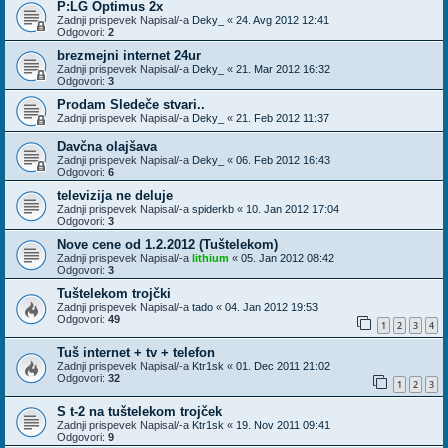
P:LG Optimus 2x
Zadnji prispevek Napisal/-a
Deky_
«
24. Avg 2012 12:41
Odgovori:
2
brezmejni internet 24ur
Zadnji prispevek Napisal/-a
Deky_
«
21. Mar 2012 16:32
Odgovori:
3
Prodam Sledeče stvari..
Zadnji prispevek Napisal/-a
Deky_
«
21. Feb 2012 11:37
Davčna olajšava
Zadnji prispevek Napisal/-a
Deky_
«
06. Feb 2012 16:43
Odgovori:
6
televizija ne deluje
Zadnji prispevek Napisal/-a
spiderkb
«
10. Jan 2012 17:04
Odgovori:
3
Nove cene od 1.2.2012 (Tuštelekom)
Zadnji prispevek Napisal/-a
lithium
«
05. Jan 2012 08:42
Odgovori:
3
Tuštelekom trojčki
Zadnji prispevek Napisal/-a
tado
«
04. Jan 2012 19:53
Odgovori:
49
1
2
3
4
Tuš internet + tv + telefon
Zadnji prispevek Napisal/-a
Ktr1sk
«
01. Dec 2011 21:02
Odgovori:
32
1
2
3
S t-2 na tuštelekom trojček
Zadnji prispevek Napisal/-a
Ktr1sk
«
19. Nov 2011 09:41
Odgovori:
9