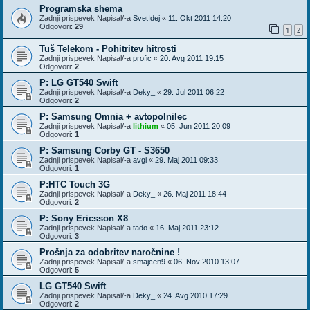
Programska shema
Zadnji prispevek Napisal/-a
SvetIdej
«
11. Okt 2011 14:20
Odgovori:
29
1
2
Tuš Telekom - Pohitritev hitrosti
Zadnji prispevek Napisal/-a
profic
«
20. Avg 2011 19:15
Odgovori:
2
P: LG GT540 Swift
Zadnji prispevek Napisal/-a
Deky_
«
29. Jul 2011 06:22
Odgovori:
2
P: Samsung Omnia + avtopolnilec
Zadnji prispevek Napisal/-a
lithium
«
05. Jun 2011 20:09
Odgovori:
1
P: Samsung Corby GT - S3650
Zadnji prispevek Napisal/-a
avgi
«
29. Maj 2011 09:33
Odgovori:
1
P:HTC Touch 3G
Zadnji prispevek Napisal/-a
Deky_
«
26. Maj 2011 18:44
Odgovori:
2
P: Sony Ericsson X8
Zadnji prispevek Napisal/-a
tado
«
16. Maj 2011 23:12
Odgovori:
3
Prošnja za odobritev naročnine !
Zadnji prispevek Napisal/-a
smajcen9
«
06. Nov 2010 13:07
Odgovori:
5
LG GT540 Swift
Zadnji prispevek Napisal/-a
Deky_
«
24. Avg 2010 17:29
Odgovori:
2