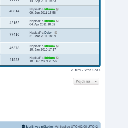
14. Sep 2011 19:33
Napisal/-a
lithium
40814
09. Jun 2011 15:58
Napisal/-a
lithium
42152
04. Apr 2011 18:52
Napisal/-a
Deky_
77416
31. Mar 2011 18:59
Napisal/-a
lithium
46378
18. Jan 2010 17:17
Napisal/-a
lithium
41523
10. Dec 2009 20:56
20 temi • Stran
1
od
1
Pojdi na
Izbriši vse piškotke
Vsi časi so UTC+02:00 UTC+2