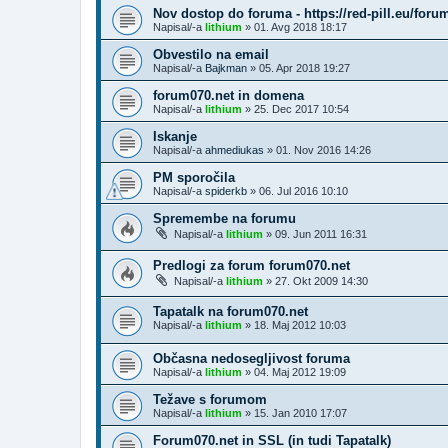
Nov dostop do foruma - https://red-pill.eu/foru
Napisal/-a
lithium
»
01. Avg 2018 18:17
Obvestilo na email
Napisal/-a
Bajkman
»
05. Apr 2018 19:27
forum070.net in domena
Napisal/-a
lithium
»
25. Dec 2017 10:54
Iskanje
Napisal/-a
ahmediukas
»
01. Nov 2016 14:26
PM sporočila
Napisal/-a
spiderkb
»
06. Jul 2016 10:10
Spremembe na forumu
Napisal/-a
lithium
»
09. Jun 2011 16:31
Predlogi za forum forum070.net
Napisal/-a
lithium
»
27. Okt 2009 14:30
Tapatalk na forum070.net
Napisal/-a
lithium
»
18. Maj 2012 10:03
Občasna nedosegljivost foruma
Napisal/-a
lithium
»
04. Maj 2012 19:09
Težave s forumom
Napisal/-a
lithium
»
15. Jan 2010 17:07
Forum070.net in SSL (in tudi Tapatalk)