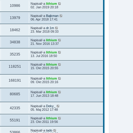
Napisal/-a
lithium
10986
02. Jan 2019 20:18
Napisal/-a
Bajkman
13979
06. Apr 2018 17:41
Napisal/-a
dr.1m
18462
23. Mar 2018 09:33
Napisal/-a
lithium
34838
21. Nov 2016 13:37
Napisal/-a
lithium
35235
13. Jul 2016 18:50
Napisal/-a
lithium
118251
15. Okt 2015 20:55
Napisal/-a
lithium
168191
09. Okt 2015 20:16
Napisal/-a
lithium
80685
17. Jun 2013 18:48
Napisal/-a
Deky_
42335
05. Maj 2012 17:48
Napisal/-a
lithium
55191
23. Okt 2011 19:56
Napisal/-a
tado
53866