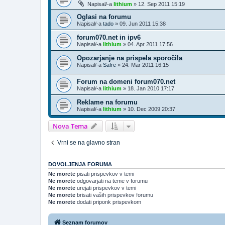
Napisal/-a
lithium
»
12. Sep 2011 15:19
Oglasi na forumu
Napisal/-a
tado
»
09. Jun 2011 15:38
forum070.net in ipv6
Napisal/-a
lithium
»
04. Apr 2011 17:56
Opozarjanje na prispela sporočila
Napisal/-a
Safre
»
24. Mar 2011 16:15
Forum na domeni forum070.net
Napisal/-a
lithium
»
18. Jan 2010 17:17
Reklame na forumu
Napisal/-a
lithium
»
10. Dec 2009 20:37
Nova Tema
Vrni se na glavno stran
DOVOLJENJA FORUMA
Ne morete
pisati prispevkov v temi
Ne morete
odgovarjati na teme v forumu
Ne morete
urejati prispevkov v temi
Ne morete
brisati vaših prispevkov forumu
Ne morete
dodati priponk prispevkom
Seznam forumov