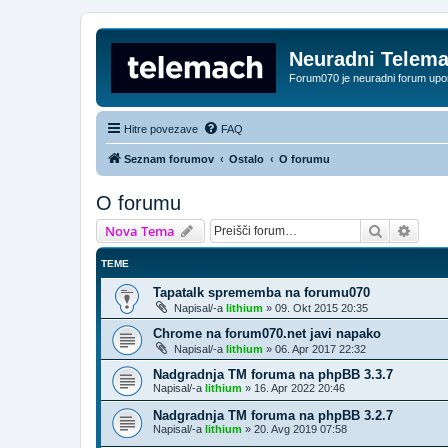
Neuradni Telem
Forum070 je neuradni forum up
Hitre povezave
FAQ
Seznam forumov
Ostalo
O forumu
O forumu
Iskanje
Napre
Nova Tema
TEME
Tapatalk sprememba na forumu070
Napisal/-a
lithium
»
09. Okt 2015 20:35
Chrome na forum070.net javi napako
Napisal/-a
lithium
»
06. Apr 2017 22:32
Nadgradnja TM foruma na phpBB 3.3.7
Napisal/-a
lithium
»
16. Apr 2022 20:46
Nadgradnja TM foruma na phpBB 3.2.7
Napisal/-a
lithium
»
20. Avg 2019 07:58