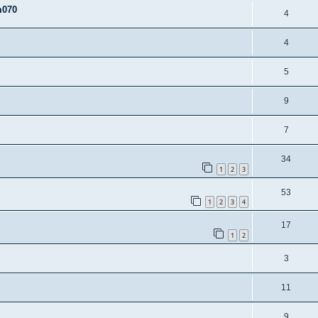
m070
4
4
5
9
7
34
1
2
3
53
1
2
3
4
17
1
2
3
11
9