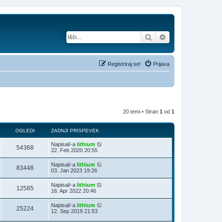
Iskanje
Napredno iskanje
Registriraj se!
Prijava
20 temi • Stran
1
od
1
OGLEDI
ZADNJI PRISPEVEK
Napisal/-a
lithium
54368
22. Feb 2020 20:55
Napisal/-a
lithium
83448
03. Jan 2023 19:26
Napisal/-a
lithium
12585
16. Apr 2022 20:46
Napisal/-a
lithium
25224
12. Sep 2019 21:53