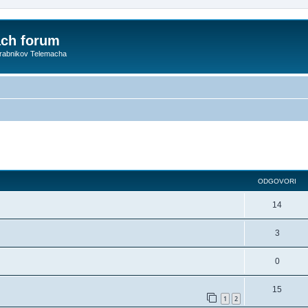
ach forum
orabnikov Telemacha
dno iskanje
ODGOVORI
14
3
0
15
1
2