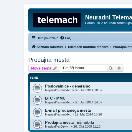
Neuradni Telem
Forum070 je neuradni forum up
Hitre povezave
FAQ
Seznam forumov
Telemach mobilne storitve
Prodajna me
Prodajna mesta
Iskanje
Napre
Nova Tema
TEME
Poslovalnice - generalno
Napisal/-a
mobilko
»
09. Jun 2014 18:57
BTC - MMC
Napisal/-a
mobilko
»
06. Jun 2014 14:37
E-mail prodajnega mesta
Napisal/-a
mobilko
»
12. Maj 2014 16:26
Prodajna mesta Tušmobila
Napisal/-a
Deky_
»
26. Okt 2009 11:15