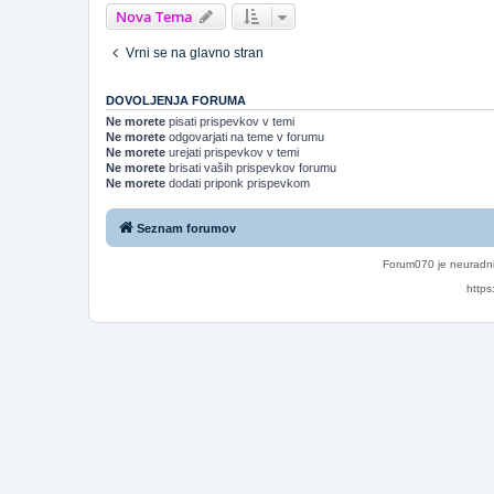
Nova Tema
Vrni se na glavno stran
DOVOLJENJA FORUMA
Ne morete
pisati prispevkov v temi
Ne morete
odgovarjati na teme v forumu
Ne morete
urejati prispevkov v temi
Ne morete
brisati vaših prispevkov forumu
Ne morete
dodati priponk prispevkom
Seznam forumov
Forum070 je neuradni
https