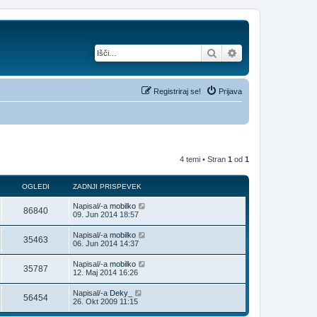
Iskanje
Napredno iskanje
Registriraj se!
Prijava
4 temi • Stran
1
od
1
OGLEDI
ZADNJI PRISPEVEK
Napisal/-a
mobilko
86840
09. Jun 2014 18:57
Napisal/-a
mobilko
35463
06. Jun 2014 14:37
Napisal/-a
mobilko
35787
12. Maj 2014 16:26
Napisal/-a
Deky_
56454
26. Okt 2009 11:15