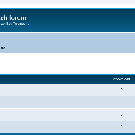
ach forum
orabnikov Telemacha
sta
dno iskanje
ODGOVORI
0
0
0
0