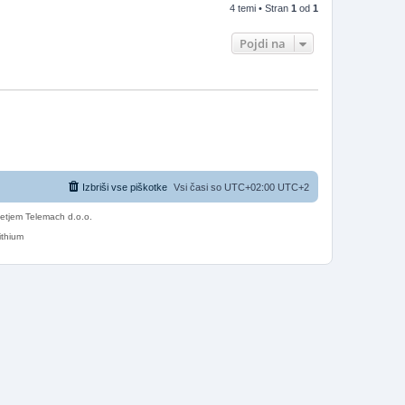
4 temi • Stran
1
od
1
Pojdi na
Izbriši vse piškotke
Vsi časi so UTC+02:00 UTC+2
etjem Telemach d.o.o.
ithium