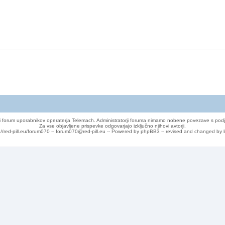
 forum uporabnikov operaterja Telemach. Administratorji foruma nimamo nobene povezave s podj
Za vse objavljene prispevke odgovarjajo izključno njihovi avtorji.
://red-pill.eu/forum070 -- forum070@red-pill.eu -- Powered by phpBB3 -- revised and changed by l