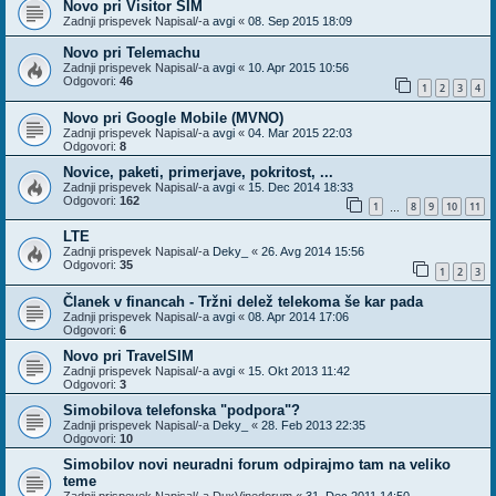
Novo pri Visitor SIM
Zadnji prispevek Napisal/-a
avgi
«
08. Sep 2015 18:09
Novo pri Telemachu
Zadnji prispevek Napisal/-a
avgi
«
10. Apr 2015 10:56
Odgovori:
46
1
2
3
4
Novo pri Google Mobile (MVNO)
Zadnji prispevek Napisal/-a
avgi
«
04. Mar 2015 22:03
Odgovori:
8
Novice, paketi, primerjave, pokritost, ...
Zadnji prispevek Napisal/-a
avgi
«
15. Dec 2014 18:33
Odgovori:
162
1
8
9
10
11
…
LTE
Zadnji prispevek Napisal/-a
Deky_
«
26. Avg 2014 15:56
Odgovori:
35
1
2
3
Članek v financah - Tržni delež telekoma še kar pada
Zadnji prispevek Napisal/-a
avgi
«
08. Apr 2014 17:06
Odgovori:
6
Novo pri TravelSIM
Zadnji prispevek Napisal/-a
avgi
«
15. Okt 2013 11:42
Odgovori:
3
Simobilova telefonska "podpora"?
Zadnji prispevek Napisal/-a
Deky_
«
28. Feb 2013 22:35
Odgovori:
10
Simobilov novi neuradni forum odpirajmo tam na veliko
teme
Zadnji prispevek Napisal/-a
DuxVinedorum
«
31. Dec 2011 14:50