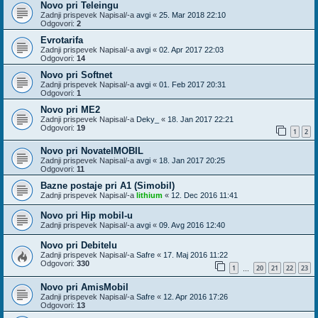
Novo pri Teleingu
Zadnji prispevek Napisal/-a
avgi
«
25. Mar 2018 22:10
Odgovori:
2
Evrotarifa
Zadnji prispevek Napisal/-a
avgi
«
02. Apr 2017 22:03
Odgovori:
14
Novo pri Softnet
Zadnji prispevek Napisal/-a
avgi
«
01. Feb 2017 20:31
Odgovori:
1
Novo pri ME2
Zadnji prispevek Napisal/-a
Deky_
«
18. Jan 2017 22:21
Odgovori:
19
1
2
Novo pri NovatelMOBIL
Zadnji prispevek Napisal/-a
avgi
«
18. Jan 2017 20:25
Odgovori:
11
Bazne postaje pri A1 (Simobil)
Zadnji prispevek Napisal/-a
lithium
«
12. Dec 2016 11:41
Novo pri Hip mobil-u
Zadnji prispevek Napisal/-a
avgi
«
09. Avg 2016 12:40
Novo pri Debitelu
Zadnji prispevek Napisal/-a
Safre
«
17. Maj 2016 11:22
Odgovori:
330
1
20
21
22
23
…
Novo pri AmisMobil
Zadnji prispevek Napisal/-a
Safre
«
12. Apr 2016 17:26
Odgovori:
13