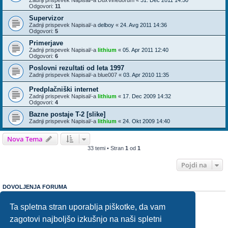
Odgovori:
11
Supervizor
Zadnji prispevek Napisal/-a
delboy
«
24. Avg 2011 14:36
Odgovori:
5
Primerjave
Zadnji prispevek Napisal/-a
lithium
«
05. Apr 2011 12:40
Odgovori:
6
Poslovni rezultati od leta 1997
Zadnji prispevek Napisal/-a
blue007
«
03. Apr 2010 11:35
Predplačniški internet
Zadnji prispevek Napisal/-a
lithium
«
17. Dec 2009 14:32
Odgovori:
4
Bazne postaje T-2 [slike]
Zadnji prispevek Napisal/-a
lithium
«
24. Okt 2009 14:40
Nova Tema
33 temi • Stran
1
od
1
Pojdi na
DOVOLJENJA FORUMA
Ne morete
pisati prispevkov v temi
Ne morete
odgovarjati na teme v forumu
Ta spletna stran uporablja piškotke, da vam
Ne morete
urejati prispevkov v temi
zagotovi najboljšo izkušnjo na naši spletni
Ne morete
brisati vaših prispevkov forumu
Ne morete
dodati priponk prispevkom