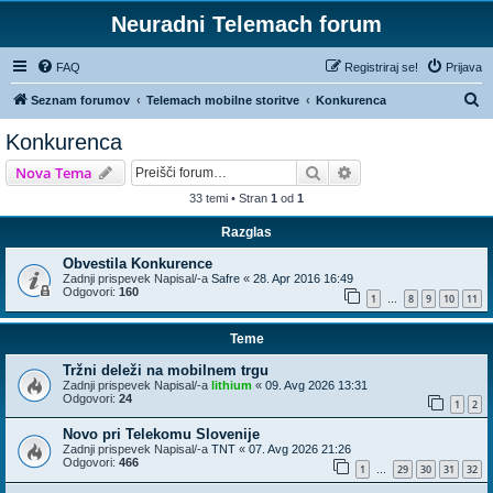
Neuradni Telemach forum
FAQ
Registriraj se!
Prijava
I
Seznam forumov
Telemach mobilne storitve
Konkurenca
s
Konkurenca
k
Iskanje
Napredno iskanje
Nova Tema
a
33 temi • Stran
1
od
1
n
Razglas
j
e
Obvestila Konkurence
Zadnji prispevek Napisal/-a
Safre
«
28. Apr 2016 16:49
Odgovori:
160
1
8
9
10
11
…
Teme
Tržni deleži na mobilnem trgu
Zadnji prispevek Napisal/-a
lithium
«
09. Avg 2026 13:31
Odgovori:
24
1
2
Novo pri Telekomu Slovenije
Zadnji prispevek Napisal/-a
TNT
«
07. Avg 2026 21:26
Odgovori:
466
1
29
30
31
32
…