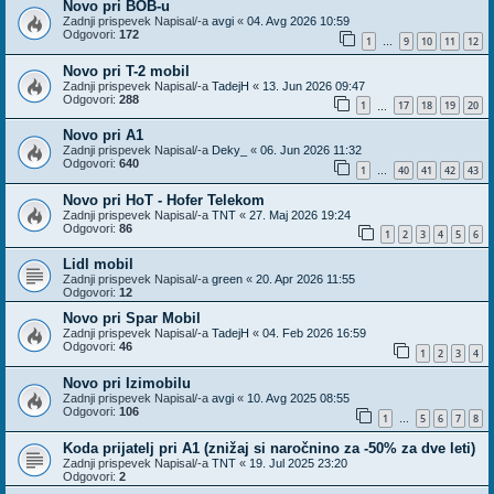
Novo pri BOB-u
Zadnji prispevek Napisal/-a
avgi
«
04. Avg 2026 10:59
Odgovori:
172
1
9
10
11
12
…
Novo pri T-2 mobil
Zadnji prispevek Napisal/-a
TadejH
«
13. Jun 2026 09:47
Odgovori:
288
1
17
18
19
20
…
Novo pri A1
Zadnji prispevek Napisal/-a
Deky_
«
06. Jun 2026 11:32
Odgovori:
640
1
40
41
42
43
…
Novo pri HoT - Hofer Telekom
Zadnji prispevek Napisal/-a
TNT
«
27. Maj 2026 19:24
Odgovori:
86
1
2
3
4
5
6
Lidl mobil
Zadnji prispevek Napisal/-a
green
«
20. Apr 2026 11:55
Odgovori:
12
Novo pri Spar Mobil
Zadnji prispevek Napisal/-a
TadejH
«
04. Feb 2026 16:59
Odgovori:
46
1
2
3
4
Novo pri Izimobilu
Zadnji prispevek Napisal/-a
avgi
«
10. Avg 2025 08:55
Odgovori:
106
1
5
6
7
8
…
Koda prijatelj pri A1 (znižaj si naročnino za -50% za dve leti)
Zadnji prispevek Napisal/-a
TNT
«
19. Jul 2025 23:20
Odgovori:
2