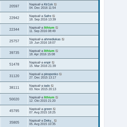
Napisal/-a
Ktr1sk
20597
04. Dec 2016 11:54
Napisal/-a
Safre
22942
18. Sep 2016 13:39
Napisal/-a
lithium
22344
11. Sep 2016 08:49
Napisal/-a
ahmediukas
25757
19. Jun 2016 18:07
Napisal/-a
lithium
39735
18. Apr 2016 15:08
Napisal/-a
enpir
51478
15. Mar 2016 21:39
Napisal/-a
pinoponko
31120
27. Dec 2015 13:17
Napisal/-a
tado
38111
03. Nov 2015 20:13
Napisal/-a
lithium
50020
12. Okt 2015 21:20
Napisal/-a
green
45795
07. Avg 2015 18:25
Napisal/-a
Deky_
35805
05. Avg 2015 10:35