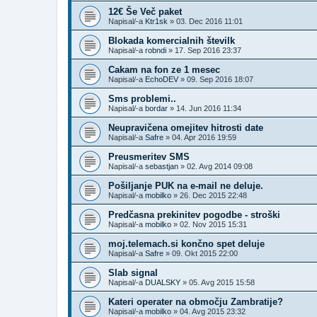
12€ Še Več paket
Napisal/-a
Ktr1sk
»
03. Dec 2016 11:01
Blokada komercialnih številk
Napisal/-a
robndi
»
17. Sep 2016 23:37
Cakam na fon ze 1 mesec
Napisal/-a
EchoDEV
»
09. Sep 2016 18:07
Sms problemi..
Napisal/-a
bordar
»
14. Jun 2016 11:34
Neupravičena omejitev hitrosti date
Napisal/-a
Safre
»
04. Apr 2016 19:59
Preusmeritev SMS
Napisal/-a
sebastjan
»
02. Avg 2014 09:08
Pošiljanje PUK na e-mail ne deluje.
Napisal/-a
mobilko
»
26. Dec 2015 22:48
Predčasna prekinitev pogodbe - stroški
Napisal/-a
mobilko
»
02. Nov 2015 15:31
moj.telemach.si končno spet deluje
Napisal/-a
Safre
»
09. Okt 2015 22:00
Slab signal
Napisal/-a
DUALSKY
»
05. Avg 2015 15:58
Kateri operater na območju Zambratije?
Napisal/-a
mobilko
»
04. Avg 2015 23:32