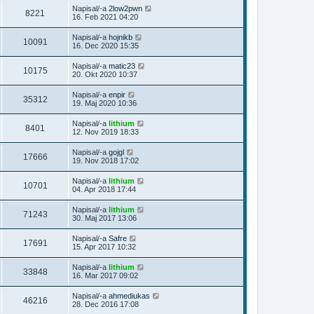
Napisal/-a
2low2pwn
8221
16. Feb 2021 04:20
Napisal/-a
hojnikb
10091
16. Dec 2020 15:35
Napisal/-a
matic23
10175
20. Okt 2020 10:37
Napisal/-a
enpir
35312
19. Maj 2020 10:36
Napisal/-a
lithium
8401
12. Nov 2019 18:33
Napisal/-a
gojgl
17666
19. Nov 2018 17:02
Napisal/-a
lithium
10701
04. Apr 2018 17:44
Napisal/-a
lithium
71243
30. Maj 2017 13:06
Napisal/-a
Safre
17691
15. Apr 2017 10:32
Napisal/-a
lithium
33848
16. Mar 2017 09:02
Napisal/-a
ahmediukas
46216
28. Dec 2016 17:08