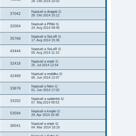
28. Okt 2014 10:55
Napisal/-a
dragob
37042
28. Okt 2014 10:12
Napisal/-a
PINki
32004
24. Avg 2014 09:45
Napisal/-a
SoLoR
35768
17. Avg 2014 15:36
Napisal/-a
SoLoR
43444
05. Avg 2014 11:10
Napisal/-a
enpir
32418
25. Jul 2014 12:54
Napisal/-a
mobilko
42469
06. Jun 2014 12:07
Napisal/-a
Ninn
33878
01. Jun 2014 17:02
Napisal/-a
spiderkb
33202
07. Maj 2014 09:53
Napisal/-a
krepki
53594
29. Apr 2014 20:48
Napisal/-a
enpir
36041
04. Mar 2014 18:16