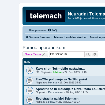
Neuradni Telem
Forum070 je neuradni forum up
Hitre povezave
FAQ
Seznam forumov
Telemach mobilne storitve
Pomoč upo
Pomoč uporabnikom
Iskanje
Napre
Nova Tema
TEME
Kako si pri Tušmobilu nastavim...
Napisal/-a
lithium
»
27. Dec 2009 11:40
Free2Go polnjenje za Net2Go paket
Napisal/-a
Morana
»
16. Okt 2021 15:42
Sprostite se in melodije z Onze Radio Louister
Napisal/-a
Clementtema
»
16. Avg 2021 14:35
Registracija na Moj Telemach
Napisal/-a
sejk23
»
25. Maj 2017 00:17