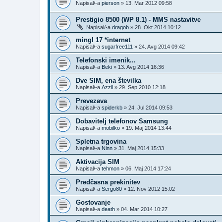
Napisal/-a
pierson
»
13. Mar 2012 09:58
Prestigio 8500 (WP 8.1) - MMS nastavitve
Napisal/-a
dragob
»
28. Okt 2014 10:12
mingl 17 *internet
Napisal/-a
sugarfree111
»
24. Avg 2014 09:42
Telefonski imenik...
Napisal/-a
Beki
»
13. Avg 2014 16:36
Dve SIM, ena številka
Napisal/-a
Azzil
»
29. Sep 2010 12:18
Prevezava
Napisal/-a
spiderkb
»
24. Jul 2014 09:53
Dobavitelj telefonov Samsung
Napisal/-a
mobilko
»
19. Maj 2014 13:44
Spletna trgovina
Napisal/-a
Ninn
»
31. Maj 2014 15:33
Aktivacija SIM
Napisal/-a
tehmon
»
06. Maj 2014 17:24
Predčasna prekinitev
Napisal/-a
Sergo80
»
12. Nov 2012 15:02
Gostovanje
Napisal/-a
death
»
04. Mar 2014 10:27