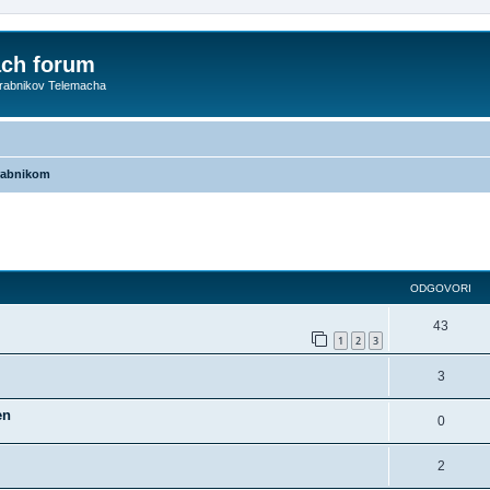
ach forum
orabnikov Telemacha
rabnikom
dno iskanje
ODGOVORI
43
1
2
3
3
en
0
2