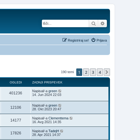
Iskanje
Napredno iskanje
Registriraj se!
Prijava
1
2
3
4
Naslednja
190 temi
OGLEDI
ZADNJI PRISPEVEK
Napisal/-a
green
401236
14. Jun 2024 22:03
Napisal/-a
green
12106
28. Okt 2023 20:47
Napisal/-a
Clementtema
14177
16. Avg 2021 14:35
Napisal/-a
TadejH
17826
28. Apr 2021 14:37