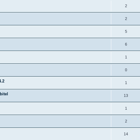
2
2
5
6
1
0
4.2
1
itel
13
1
2
14