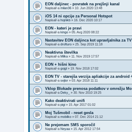
EON daljinec - povratek na prejšnji kanal
Napisal/-a
milan36
»
10. Jun 2020 13:48
iOS 14 ni opcije za Personal Hotspot
Napisal/-a
hojnikb
»
16. Dec 2020 10:17
EON - kateri je pravi
Napisal/-a
kingo
»
05. Avg 2020 08:22
Nastavitev EON daljinca kot upravljalnika za TV
Napisal/-a
drofturo
»
25. Sep 2019 11:18
Neaktivna številka
Napisal/-a
Milka
»
11. Nov 2019 17:57
EON + hišni kino
Napisal/-a
gojgl
»
19. Nov 2018 17:02
EON TV - starejša verzija apliakcije za android 
Napisal/-a
sejlor
»
03. Apr 2018 11:11
Vklop Blokade prenosa podatkov v omrežju Mob
Napisal/-a
Deky_
»
30. Nov 2010 19:25
Kako deaktivirati unifi
Napisal/-a
pigi
»
15. Apr 2017 01:02
Moj Tušmobil - reset gesla
Napisal/-a
mobilko
»
07. Dec 2014 21:12
Ne prejemam SMS sporočil
Napisal/-a
Neyaa
»
15. Apr 2012 17:54