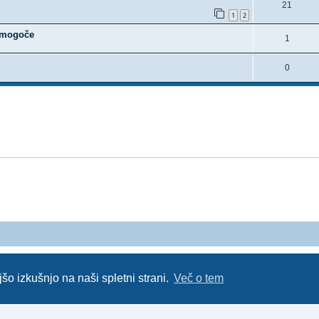
21
1
2
nemogoče
1
0
 forum uporabnikov operaterja Telemach. Administratorji foruma nimamo nobene povezave s podj
Za vse objavljene prispevke odgovarjajo izključno njihovi avtorji.
://red-pill.eu/forum070 -- forum070@red-pill.eu -- Powered by phpBB3 -- revised and changed by l
šo izkušnjo na naši spletni strani.
Več o tem