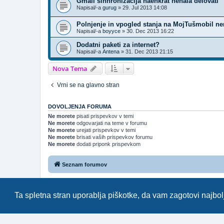
Gmail sinhronizacija naenkrat nehala delovati
Napisal/-a
gurug
»
29. Jul 2013 14:08
Polnjenje in vpogled stanja na MojTušmobil 
Napisal/-a
boyyce
»
30. Dec 2013 16:22
Dodatni paketi za internet?
Napisal/-a
Antena
»
31. Dec 2013 21:15
Nova Tema
Vrni se na glavno stran
DOVOLJENJA FORUMA
Ne morete
pisati prispevkov v temi
Ne morete
odgovarjati na teme v forumu
Ne morete
urejati prispevkov v temi
Ne morete
brisati vaših prispevkov forumu
Ne morete
dodati priponk prispevkom
Seznam forumov
Forum070 je neuradni
https
Ta spletna stran uporablja piškotke, da vam zagotovi najbolj