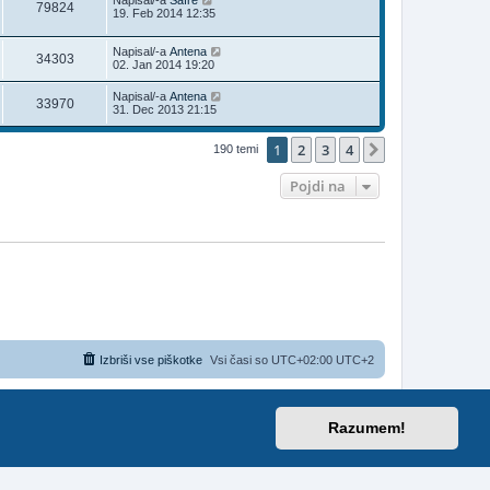
Napisal/-a
Safre
79824
19. Feb 2014 12:35
Napisal/-a
Antena
34303
02. Jan 2014 19:20
Napisal/-a
Antena
33970
31. Dec 2013 21:15
1
2
3
4
Naslednja
190 temi
Pojdi na
Izbriši vse piškotke
Vsi časi so UTC+02:00 UTC+2
etjem Telemach d.o.o.
ithium
Razumem!