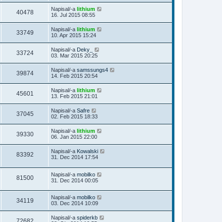
Napisal/-a
lithium
40478
16. Jul 2015 08:55
Napisal/-a
lithium
33749
10. Apr 2015 15:24
Napisal/-a
Deky_
33724
03. Mar 2015 20:25
Napisal/-a
samssungs4
39874
14. Feb 2015 20:54
Napisal/-a
lithium
45601
13. Feb 2015 21:01
Napisal/-a
Safre
37045
02. Feb 2015 18:33
Napisal/-a
lithium
39330
06. Jan 2015 22:00
Napisal/-a
Kowalski
83392
31. Dec 2014 17:54
Napisal/-a
mobilko
81500
31. Dec 2014 00:05
Napisal/-a
mobilko
34119
03. Dec 2014 10:09
Napisal/-a
spiderkb
72682