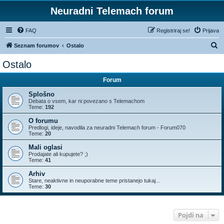
Neuradni Telemach forum
FAQ
Registriraj se!
Prijava
I
Seznam forumov
Ostalo
s
Ostalo
k
Forum
a
n
Splošno
Debata o vsem, kar ni povezano s Telemachom
j
Teme:
192
e
O forumu
Predlogi, ideje, navodila za neuradni Telemach forum - Forum070
Teme:
20
Mali oglasi
Prodajate ali kupujete? ;)
Teme:
41
Arhiv
Stare, neaktivne in neuporabne teme pristanejo tukaj...
Teme:
30
Pojdi na