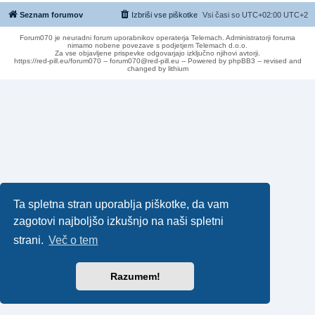
Seznam forumov
Izbriši vse piškotke
Vsi časi so UTC+02:00 UTC+2
Forum070 je neuradni forum uporabnikov operaterja Telemach. Administratorji foruma
nimamo nobene povezave s podjetjem Telemach d.o.o.
Za vse objavljene prispevke odgovarjajo izključno njihovi avtorji.
https://red-pill.eu/forum070 -- forum070@red-pill.eu -- Powered by phpBB3 -- revised and
changed by lithium
Ta spletna stran uporablja piškotke, da vam
zagotovi najboljšo izkušnjo na naši spletni
strani.
Več o tem
Razumem!