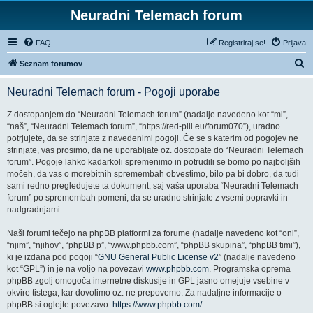
Neuradni Telemach forum
FAQ
Registriraj se!
Prijava
I
Seznam forumov
s
Neuradni Telemach forum - Pogoji uporabe
k
a
Z dostopanjem do “Neuradni Telemach forum” (nadalje navedeno kot “mi”,
“naš”, “Neuradni Telemach forum”, “https://red-pill.eu/forum070”), uradno
n
potrjujete, da se strinjate z navedenimi pogoji. Če se s katerim od pogojev ne
j
strinjate, vas prosimo, da ne uporabljate oz. dostopate do “Neuradni Telemach
forum”. Pogoje lahko kadarkoli spremenimo in potrudili se bomo po najboljših
e
močeh, da vas o morebitnih spremembah obvestimo, bilo pa bi dobro, da tudi
sami redno pregledujete ta dokument, saj vaša uporaba “Neuradni Telemach
forum” po spremembah pomeni, da se uradno strinjate z vsemi popravki in
nadgradnjami.
Naši forumi tečejo na phpBB platformi za forume (nadalje navedeno kot “oni”,
“njim”, “njihov”, “phpBB p”, “www.phpbb.com”, “phpBB skupina”, “phpBB timi”),
ki je izdana pod pogoji “
GNU General Public License v2
” (nadalje navedeno
kot “GPL”) in je na voljo na povezavi
www.phpbb.com
. Programska oprema
phpBB zgolj omogoča internetne diskusije in GPL jasno omejuje vsebine v
okvire tistega, kar dovolimo oz. ne prepovemo. Za nadaljne informacije o
phpBB si oglejte povezavo:
https://www.phpbb.com/
.