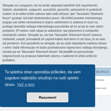
Strinjate se s pogojem, da ne boste objavljali kakršnih koli neprimernih,
žaljivih, obrekljivih, vulgarnih, sovražnih, grozečih, seksualnih in podobnih
vsebin, ki bi lahko kršile zakone tako vaše države, kjer “Neuradni Telemach
forum” gostuje, kot tudi mednarodno pravo. Ob kršitvi pravkar omenjenega
pogoja vas lahko nemudoma in trajno odstranimo iz sistema in sicer na
podlagi obvestila vašega internetnega ponudnika ali če se bo to nam zdelo
potrebno. IP naslov vseh objav je zabeležen, kar pripomore k uveljavitvi
omenjenih zahtev. Strinjate se, da ima “Neuradni Telemach forum” pravico
odstraniti, urejati, premakniti ali zapreti katero koli temo in ob času, ki se nam
zdi primeren. Kot uporabnik se strinjate, da se vaše objavljene vsebine shrani
v arhiv. Vaše informacije ne bodo posredovane naprej brez vašega dovoljenja,
vendar pa ne “Neuradni Telemach forum” niti phpBB ne prevzemata
odgovornosti za poskuse hekerskih vdorov, s katerimi bi lahko prišli do
podatkov.
Ta spletna stran uporablja piškotke, da vam
Seznam forumov
Izbriši vse piškotke
Vsi časi so UTC+02:00 UTC+2
zagotovi najboljšo izkušnjo na naši spletni
Forum070 je neuradni forum uporabnikov operaterja Telemach. Administratorji foruma
nimamo nobene povezave s podjetjem Telemach d.o.o.
strani.
Več o tem
Za vse objavljene prispevke odgovarjajo izključno njihovi avtorji.
https://red-pill.eu/forum070 -- forum070@red-pill.eu -- Powered by phpBB3 -- revised and
changed by lithium
Razumem!