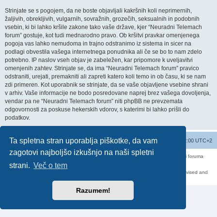
Strinjate se s pogojem, da ne boste objavljali kakršnih koli neprimernih,
žaljivih, obrekljivih, vulgarnih, sovražnih, grozečih, seksualnih in podobnih
vsebin, ki bi lahko kršile zakone tako vaše države, kjer “Neuradni Telemach
forum” gostuje, kot tudi mednarodno pravo. Ob kršitvi pravkar omenjenega
pogoja vas lahko nemudoma in trajno odstranimo iz sistema in sicer na
podlagi obvestila vašega internetnega ponudnika ali če se bo to nam zdelo
potrebno. IP naslov vseh objav je zabeležen, kar pripomore k uveljavitvi
omenjenih zahtev. Strinjate se, da ima “Neuradni Telemach forum” pravico
odstraniti, urejati, premakniti ali zapreti katero koli temo in ob času, ki se nam
zdi primeren. Kot uporabnik se strinjate, da se vaše objavljene vsebine shrani
v arhiv. Vaše informacije ne bodo posredovane naprej brez vašega dovoljenja,
vendar pa ne “Neuradni Telemach forum” niti phpBB ne prevzemata
odgovornosti za poskuse hekerskih vdorov, s katerimi bi lahko prišli do
podatkov.
Ta spletna stran uporablja piškotke, da vam
Seznam forumov
Izbriši vse piškotke
Vsi časi so UTC+02:00 UTC+2
zagotovi najboljšo izkušnjo na naši spletni
Forum070 je neuradni forum uporabnikov operaterja Telemach. Administratorji foruma
nimamo nobene povezave s podjetjem Telemach d.o.o.
strani.
Več o tem
Za vse objavljene prispevke odgovarjajo izključno njihovi avtorji.
https://red-pill.eu/forum070 -- forum070@red-pill.eu -- Powered by phpBB3 -- revised and
changed by lithium
Razumem!