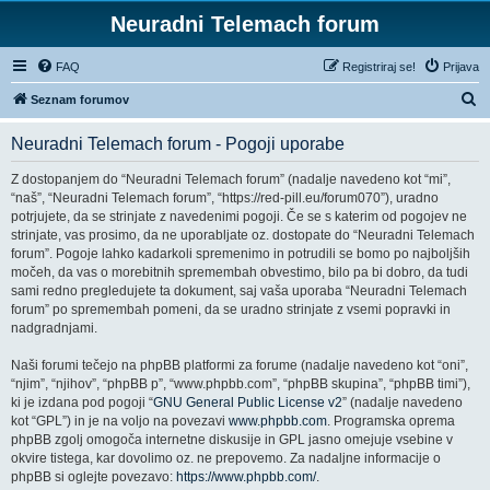
Neuradni Telemach forum
FAQ
Registriraj se!
Prijava
I
Seznam forumov
s
Neuradni Telemach forum - Pogoji uporabe
k
a
Z dostopanjem do “Neuradni Telemach forum” (nadalje navedeno kot “mi”,
“naš”, “Neuradni Telemach forum”, “https://red-pill.eu/forum070”), uradno
n
potrjujete, da se strinjate z navedenimi pogoji. Če se s katerim od pogojev ne
j
strinjate, vas prosimo, da ne uporabljate oz. dostopate do “Neuradni Telemach
forum”. Pogoje lahko kadarkoli spremenimo in potrudili se bomo po najboljših
e
močeh, da vas o morebitnih spremembah obvestimo, bilo pa bi dobro, da tudi
sami redno pregledujete ta dokument, saj vaša uporaba “Neuradni Telemach
forum” po spremembah pomeni, da se uradno strinjate z vsemi popravki in
nadgradnjami.
Naši forumi tečejo na phpBB platformi za forume (nadalje navedeno kot “oni”,
“njim”, “njihov”, “phpBB p”, “www.phpbb.com”, “phpBB skupina”, “phpBB timi”),
ki je izdana pod pogoji “
GNU General Public License v2
” (nadalje navedeno
kot “GPL”) in je na voljo na povezavi
www.phpbb.com
. Programska oprema
phpBB zgolj omogoča internetne diskusije in GPL jasno omejuje vsebine v
okvire tistega, kar dovolimo oz. ne prepovemo. Za nadaljne informacije o
phpBB si oglejte povezavo:
https://www.phpbb.com/
.