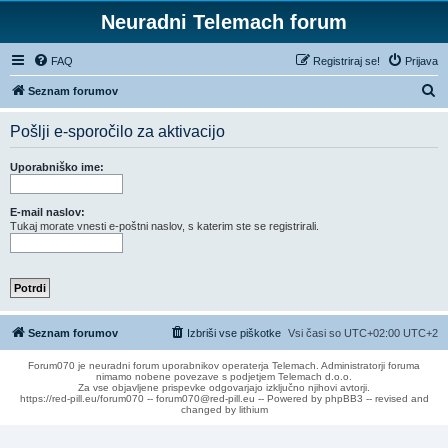
Neuradni Telemach forum
FAQ
Registriraj se!
Prijava
I
Seznam forumov
s
Pošlji e-sporočilo za aktivacijo
k
a
Uporabniško ime:
n
j
E-mail naslov:
Tukaj morate vnesti e-poštni naslov, s katerim ste se registrirali.
e
Seznam forumov
Izbriši vse piškotke
Vsi časi so UTC+02:00 UTC+2
Forum070 je neuradni forum uporabnikov operaterja Telemach. Administratorji foruma
nimamo nobene povezave s podjetjem Telemach d.o.o.
Za vse objavljene prispevke odgovarjajo izključno njihovi avtorji.
https://red-pill.eu/forum070 -- forum070@red-pill.eu -- Powered by phpBB3 -- revised and
changed by lithium