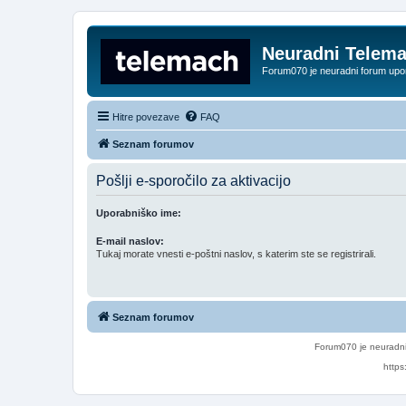
Neuradni Telem
Forum070 je neuradni forum up
Hitre povezave
FAQ
Seznam forumov
Pošlji e-sporočilo za aktivacijo
Uporabniško ime:
E-mail naslov:
Tukaj morate vnesti e-poštni naslov, s katerim ste se registrirali.
Seznam forumov
Forum070 je neuradni
https