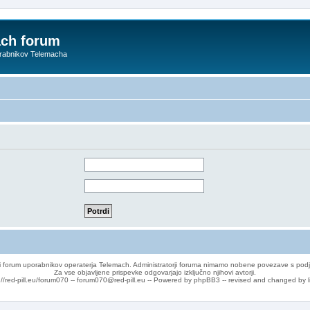
ach forum
orabnikov Telemacha
 forum uporabnikov operaterja Telemach. Administratorji foruma nimamo nobene povezave s podj
Za vse objavljene prispevke odgovarjajo izključno njihovi avtorji.
://red-pill.eu/forum070 -- forum070@red-pill.eu -- Powered by phpBB3 -- revised and changed by l