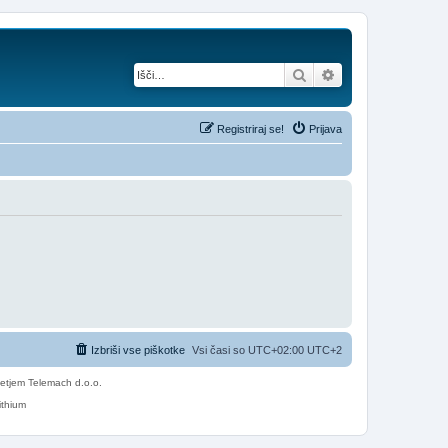
Iskanje
Napredno iskanje
Registriraj se!
Prijava
Izbriši vse piškotke
Vsi časi so UTC+02:00 UTC+2
etjem Telemach d.o.o.
ithium