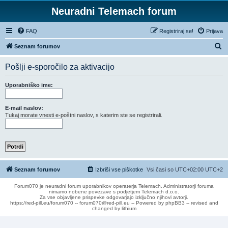
Neuradni Telemach forum
FAQ
Registriraj se!
Prijava
I
Seznam forumov
s
Pošlji e-sporočilo za aktivacijo
k
a
Uporabniško ime:
n
j
E-mail naslov:
Tukaj morate vnesti e-poštni naslov, s katerim ste se registrirali.
e
Seznam forumov
Izbriši vse piškotke
Vsi časi so UTC+02:00 UTC+2
Forum070 je neuradni forum uporabnikov operaterja Telemach. Administratorji foruma
nimamo nobene povezave s podjetjem Telemach d.o.o.
Za vse objavljene prispevke odgovarjajo izključno njihovi avtorji.
https://red-pill.eu/forum070 -- forum070@red-pill.eu -- Powered by phpBB3 -- revised and
changed by lithium