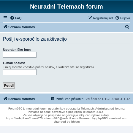
Neuradni Telemach forum
FAQ
Registriraj se!
Prijava
I
Seznam forumov
s
Pošlji e-sporočilo za aktivacijo
k
a
Uporabniško ime:
n
j
E-mail naslov:
Tukaj morate vnesti e-poštni naslov, s katerim ste se registrirali.
e
Seznam forumov
Izbriši vse piškotke
Vsi časi so UTC+02:00 UTC+2
Forum070 je neuradni forum uporabnikov operaterja Telemach. Administratorji foruma
nimamo nobene povezave s podjetjem Telemach d.o.o.
Za vse objavljene prispevke odgovarjajo izključno njihovi avtorji.
https://red-pill.eu/forum070 -- forum070@red-pill.eu -- Powered by phpBB3 -- revised and
changed by lithium