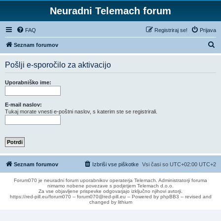
Neuradni Telemach forum
FAQ
Registriraj se!
Prijava
I
Seznam forumov
s
Pošlji e-sporočilo za aktivacijo
k
a
Uporabniško ime:
n
j
E-mail naslov:
Tukaj morate vnesti e-poštni naslov, s katerim ste se registrirali.
e
Seznam forumov
Izbriši vse piškotke
Vsi časi so UTC+02:00 UTC+2
Forum070 je neuradni forum uporabnikov operaterja Telemach. Administratorji foruma
nimamo nobene povezave s podjetjem Telemach d.o.o.
Za vse objavljene prispevke odgovarjajo izključno njihovi avtorji.
https://red-pill.eu/forum070 -- forum070@red-pill.eu -- Powered by phpBB3 -- revised and
changed by lithium