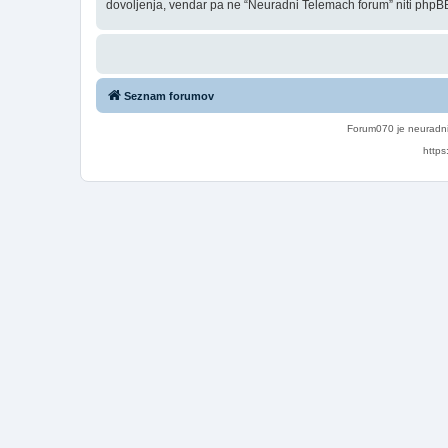
dovoljenja, vendar pa ne “Neuradni Telemach forum” niti phpBB
Seznam forumov
Forum070 je neuradni
https