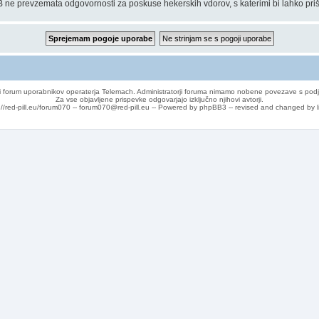
 ne prevzemata odgovornosti za poskuse hekerskih vdorov, s katerimi bi lahko priš
 forum uporabnikov operaterja Telemach. Administratorji foruma nimamo nobene povezave s podj
Za vse objavljene prispevke odgovarjajo izključno njihovi avtorji.
://red-pill.eu/forum070 -- forum070@red-pill.eu -- Powered by phpBB3 -- revised and changed by l