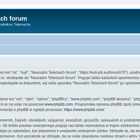
ach forum
orabnikov Telemacha
ot “mi”, “naš”, “Neuradni Telemach forum”, “https://red-pill.eu/forum070”), uradno 
te oz. dostopate do “Neuradni Telemach forum”. Pogoje lahko kadarkoli spremenimo 
regledujete ta dokument, saj vaša uporaba “Neuradni Telemach forum” po sprememb
no kot “oni”, “njim”, “njihov”, “phpBB p”, “www.phpbb.com”, “phpBB skupina”, “phpB
 in je na voljo na povezavi
www.phpbb.com
. Programska oprema phpBB zgolj omogo
formacije o phpBB si oglejte povezavo:
https://www.phpbb.com/
.
imernih, žaljivih, obrekljivih, vulgarnih, sovražnih, grozečih, seksualnih in podobnih
 Ob kršitvi pravkar omenjenega pogoja vas lahko nemudoma in trajno odstranimo i
jav je zabeležen, kar pripomore k uveljavitvi omenjenih zahtev. Strinjate se, da im
di primeren. Kot uporabnik se strinjate, da se vaše objavljene vsebine shrani v arh