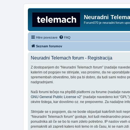
Neuradni Telem
Forum070 je neuradni forum up
Hitre povezave
FAQ
Seznam forumov
Neuradni Telemach forum - Registracija
Z dostopanjem do “Neuradni Telemach forum” (nadalje navedeno k
katerim od pogojev ne strinjate, vas prosimo, da ne uporablja
spremembah obvestimo, bilo pa bi dobro, da tudi sami redno p
nadgradnjami.
Naši forumi tečejo na phpBB platformi za forume (nadalje navede
GNU General Public License v2
” (nadalje navedeno kot “GPL”)
okvire tistega, kar dovolimo oz. ne prepovemo. Za nadaljne in
Strinjate se s pogojem, da ne boste objavljali kakršnih koli nepr
“Neuradni Telemach forum” gostuje, kot tudi mednarodno pravo.
ponudnika ali če se bo to nam zdelo potrebno. IP naslov vseh ob
premakniti ali zapreti katero koli temo in ob času, ki se nam z