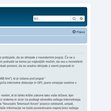
Iskanje
Napredno iskanje
Prijava
potrjujete, da se strinjate z navedenimi pogoji. Če se s
in potrudili se bomo po najboljših močeh, da vas o morebitnih
ah pomeni, da se uradno strinjate z vsemi popravki in
B timi”), ki je izdana pod pogoji “
ča internetne diskusije in GPL jasno omejuje vsebine v
 vsebin, ki bi lahko kršile zakone tako vaše države, kjer
z sistema in sicer na podlagi obvestila vašega internetnega
a “Neuradni Telemach forum” pravico odstraniti, urejati,
iv. Vaše informacije ne bodo posredovane naprej brez vašega