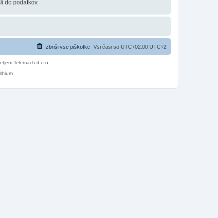
li do podatkov.
Izbriši vse piškotke
Vsi časi so UTC+02:00 UTC+2
etjem Telemach d.o.o.
ithium