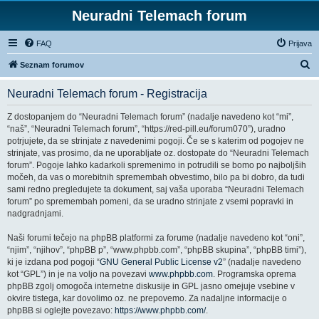
Neuradni Telemach forum
FAQ
Prijava
I
Seznam forumov
s
Neuradni Telemach forum - Registracija
k
a
Z dostopanjem do “Neuradni Telemach forum” (nadalje navedeno kot “mi”,
“naš”, “Neuradni Telemach forum”, “https://red-pill.eu/forum070”), uradno
n
potrjujete, da se strinjate z navedenimi pogoji. Če se s katerim od pogojev ne
j
strinjate, vas prosimo, da ne uporabljate oz. dostopate do “Neuradni Telemach
forum”. Pogoje lahko kadarkoli spremenimo in potrudili se bomo po najboljših
e
močeh, da vas o morebitnih spremembah obvestimo, bilo pa bi dobro, da tudi
sami redno pregledujete ta dokument, saj vaša uporaba “Neuradni Telemach
forum” po spremembah pomeni, da se uradno strinjate z vsemi popravki in
nadgradnjami.
Naši forumi tečejo na phpBB platformi za forume (nadalje navedeno kot “oni”,
“njim”, “njihov”, “phpBB p”, “www.phpbb.com”, “phpBB skupina”, “phpBB timi”),
ki je izdana pod pogoji “
GNU General Public License v2
” (nadalje navedeno
kot “GPL”) in je na voljo na povezavi
www.phpbb.com
. Programska oprema
phpBB zgolj omogoča internetne diskusije in GPL jasno omejuje vsebine v
okvire tistega, kar dovolimo oz. ne prepovemo. Za nadaljne informacije o
phpBB si oglejte povezavo:
https://www.phpbb.com/
.