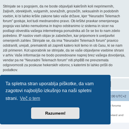
Strinjate se s pogojem, da ne boste objavljali kakršnih koli neprimernih,
žaljivih, obrekljivih, vulgarnih, sovražnih, grozečih, seksualnih in podobnih
vsebin, ki bi lahko kršile zakone tako vaše države, kjer “Neuradni Telemach
forum” gostuje, kot tudi mednarodno pravo. Ob kršitvi pravkar omenjenega
pogoja vas lahko nemudoma in trajno odstranimo iz sistema in sicer na
podlagi obvestila vašega internetnega ponudnika ali če se bo to nam zdelo
potrebno. IP naslov vseh objav je zabeležen, kar pripomore k uveljavitvi
omenjenih zahtev. Strinjate se, da ima “Neuradni Telemach forum” pravico
odstraniti, urejati, premakniti ali zapreti katero koli temo in ob času, ki se nam
zdi primeren. Kot uporabnik se strinjate, da se vaše objavljene vsebine shrani
v arhiv. Vaše informacije ne bodo posredovane naprej brez vašega dovoljenja,
vendar pa ne “Neuradni Telemach forum” niti phpBB ne prevzemata
odgovornosti za poskuse hekerskih vdorov, s katerimi bi lahko prišli do
podatkov.
Ta spletna stran uporablja piškotke, da vam
zagotovi najboljšo izkušnjo na naši spletni
Seznam forumov
Izbriši vse piškotke
Vsi časi so UTC+02:00 UTC+2
strani.
Več o tem
Forum070 je neuradni forum uporabnikov operaterja Telemach. Administratorji foruma
nimamo nobene povezave s podjetjem Telemach d.o.o.
Za vse objavljene prispevke odgovarjajo izključno njihovi avtorji.
Razumem!
https://red-pill.eu/forum070 -- forum070@red-pill.eu -- Powered by phpBB3 -- revised and
changed by lithium