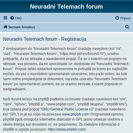
Neuradni Telemach forum
FAQ
Prijava
I
Seznam forumov
s
Neuradni Telemach forum - Registracija
k
a
Z dostopanjem do “Neuradni Telemach forum” (nadalje navedeno kot “mi”,
“naš”, “Neuradni Telemach forum”, “https://red-pill.eu/forum070”), uradno
n
potrjujete, da se strinjate z navedenimi pogoji. Če se s katerim od pogojev ne
j
strinjate, vas prosimo, da ne uporabljate oz. dostopate do “Neuradni Telemach
forum”. Pogoje lahko kadarkoli spremenimo in potrudili se bomo po najboljših
e
močeh, da vas o morebitnih spremembah obvestimo, bilo pa bi dobro, da tudi
sami redno pregledujete ta dokument, saj vaša uporaba “Neuradni Telemach
forum” po spremembah pomeni, da se uradno strinjate z vsemi popravki in
nadgradnjami.
Naši forumi tečejo na phpBB platformi za forume (nadalje navedeno kot “oni”,
“njim”, “njihov”, “phpBB p”, “www.phpbb.com”, “phpBB skupina”, “phpBB timi”),
ki je izdana pod pogoji “
GNU General Public License v2
” (nadalje navedeno
kot “GPL”) in je na voljo na povezavi
www.phpbb.com
. Programska oprema
phpBB zgolj omogoča internetne diskusije in GPL jasno omejuje vsebine v
okvire tistega, kar dovolimo oz. ne prepovemo. Za nadaljne informacije o
phpBB si oglejte povezavo:
https://www.phpbb.com/
.