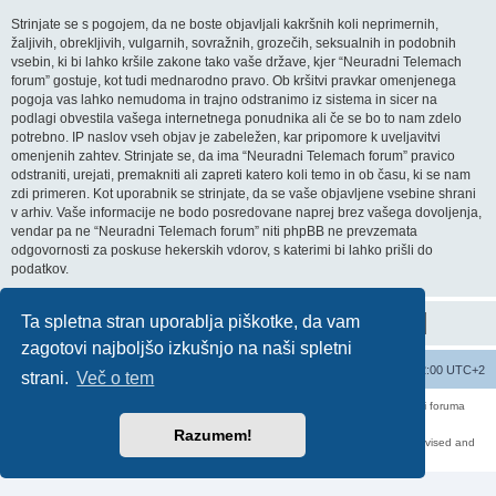
Strinjate se s pogojem, da ne boste objavljali kakršnih koli neprimernih,
žaljivih, obrekljivih, vulgarnih, sovražnih, grozečih, seksualnih in podobnih
vsebin, ki bi lahko kršile zakone tako vaše države, kjer “Neuradni Telemach
forum” gostuje, kot tudi mednarodno pravo. Ob kršitvi pravkar omenjenega
pogoja vas lahko nemudoma in trajno odstranimo iz sistema in sicer na
podlagi obvestila vašega internetnega ponudnika ali če se bo to nam zdelo
potrebno. IP naslov vseh objav je zabeležen, kar pripomore k uveljavitvi
omenjenih zahtev. Strinjate se, da ima “Neuradni Telemach forum” pravico
odstraniti, urejati, premakniti ali zapreti katero koli temo in ob času, ki se nam
zdi primeren. Kot uporabnik se strinjate, da se vaše objavljene vsebine shrani
v arhiv. Vaše informacije ne bodo posredovane naprej brez vašega dovoljenja,
vendar pa ne “Neuradni Telemach forum” niti phpBB ne prevzemata
odgovornosti za poskuse hekerskih vdorov, s katerimi bi lahko prišli do
podatkov.
Ta spletna stran uporablja piškotke, da vam
zagotovi najboljšo izkušnjo na naši spletni
Seznam forumov
Izbriši vse piškotke
Vsi časi so UTC+02:00 UTC+2
strani.
Več o tem
Forum070 je neuradni forum uporabnikov operaterja Telemach. Administratorji foruma
nimamo nobene povezave s podjetjem Telemach d.o.o.
Za vse objavljene prispevke odgovarjajo izključno njihovi avtorji.
Razumem!
https://red-pill.eu/forum070 -- forum070@red-pill.eu -- Powered by phpBB3 -- revised and
changed by lithium