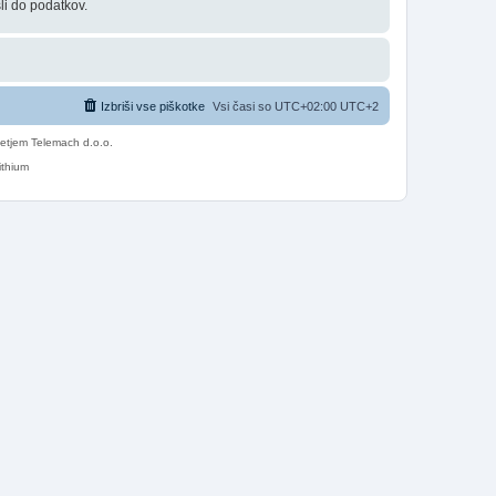
li do podatkov.
Izbriši vse piškotke
Vsi časi so UTC+02:00 UTC+2
etjem Telemach d.o.o.
ithium