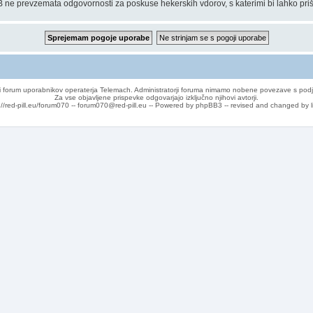
 ne prevzemata odgovornosti za poskuse hekerskih vdorov, s katerimi bi lahko priš
 forum uporabnikov operaterja Telemach. Administratorji foruma nimamo nobene povezave s podj
Za vse objavljene prispevke odgovarjajo izključno njihovi avtorji.
://red-pill.eu/forum070 -- forum070@red-pill.eu -- Powered by phpBB3 -- revised and changed by l