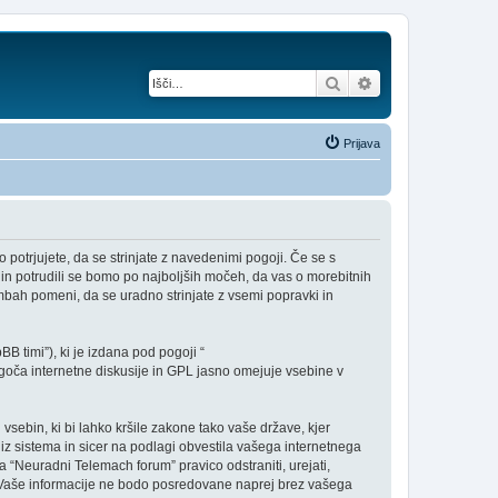
Iskanje
Napredno iskanje
Prijava
potrjujete, da se strinjate z navedenimi pogoji. Če se s
in potrudili se bomo po najboljših močeh, da vas o morebitnih
ah pomeni, da se uradno strinjate z vsemi popravki in
B timi”), ki je izdana pod pogoji “
ča internetne diskusije in GPL jasno omejuje vsebine v
 vsebin, ki bi lahko kršile zakone tako vaše države, kjer
z sistema in sicer na podlagi obvestila vašega internetnega
a “Neuradni Telemach forum” pravico odstraniti, urejati,
iv. Vaše informacije ne bodo posredovane naprej brez vašega