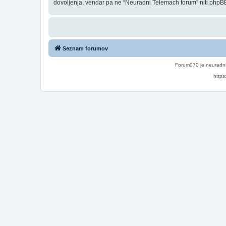
dovoljenja, vendar pa ne “Neuradni Telemach forum” niti phpBB
Seznam forumov
Forum070 je neuradni
https