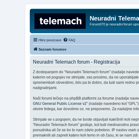
Neuradni Telem
Forum070 je neuradni forum up
Hitre povezave
FAQ
Seznam forumov
Neuradni Telemach forum - Registracija
Z dostopanjem do “Neuradni Telemach forum” (nadalje navedeno k
katerim od pogojev ne strinjate, vas prosimo, da ne uporablja
spremembah obvestimo, bilo pa bi dobro, da tudi sami redno p
nadgradnjami.
Naši forumi tečejo na phpBB platformi za forume (nadalje navede
GNU General Public License v2
” (nadalje navedeno kot “GPL”)
okvire tistega, kar dovolimo oz. ne prepovemo. Za nadaljne in
Strinjate se s pogojem, da ne boste objavljali kakršnih koli nepr
“Neuradni Telemach forum” gostuje, kot tudi mednarodno pravo.
ponudnika ali če se bo to nam zdelo potrebno. IP naslov vseh ob
premakniti ali zapreti katero koli temo in ob času, ki se nam z