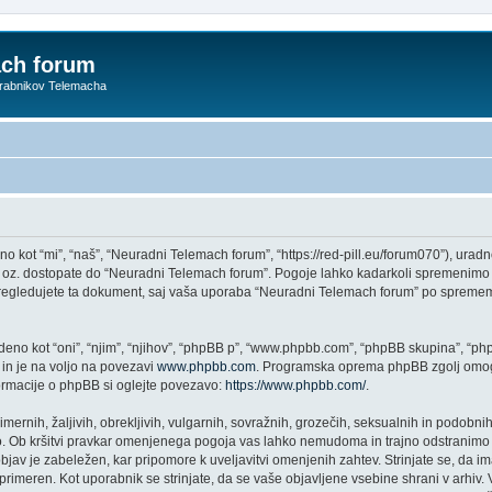
ach forum
orabnikov Telemacha
ot “mi”, “naš”, “Neuradni Telemach forum”, “https://red-pill.eu/forum070”), uradno 
te oz. dostopate do “Neuradni Telemach forum”. Pogoje lahko kadarkoli spremenimo 
regledujete ta dokument, saj vaša uporaba “Neuradni Telemach forum” po sprememb
no kot “oni”, “njim”, “njihov”, “phpBB p”, “www.phpbb.com”, “phpBB skupina”, “phpB
 in je na voljo na povezavi
www.phpbb.com
. Programska oprema phpBB zgolj omogo
formacije o phpBB si oglejte povezavo:
https://www.phpbb.com/
.
imernih, žaljivih, obrekljivih, vulgarnih, sovražnih, grozečih, seksualnih in podobnih
 Ob kršitvi pravkar omenjenega pogoja vas lahko nemudoma in trajno odstranimo i
jav je zabeležen, kar pripomore k uveljavitvi omenjenih zahtev. Strinjate se, da im
di primeren. Kot uporabnik se strinjate, da se vaše objavljene vsebine shrani v arh