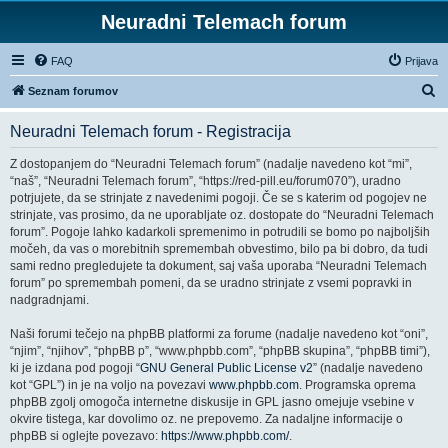
Neuradni Telemach forum
FAQ
Prijava
I
Seznam forumov
s
Neuradni Telemach forum - Registracija
k
a
Z dostopanjem do “Neuradni Telemach forum” (nadalje navedeno kot “mi”,
“naš”, “Neuradni Telemach forum”, “https://red-pill.eu/forum070”), uradno
n
potrjujete, da se strinjate z navedenimi pogoji. Če se s katerim od pogojev ne
j
strinjate, vas prosimo, da ne uporabljate oz. dostopate do “Neuradni Telemach
forum”. Pogoje lahko kadarkoli spremenimo in potrudili se bomo po najboljših
e
močeh, da vas o morebitnih spremembah obvestimo, bilo pa bi dobro, da tudi
sami redno pregledujete ta dokument, saj vaša uporaba “Neuradni Telemach
forum” po spremembah pomeni, da se uradno strinjate z vsemi popravki in
nadgradnjami.
Naši forumi tečejo na phpBB platformi za forume (nadalje navedeno kot “oni”,
“njim”, “njihov”, “phpBB p”, “www.phpbb.com”, “phpBB skupina”, “phpBB timi”),
ki je izdana pod pogoji “
GNU General Public License v2
” (nadalje navedeno
kot “GPL”) in je na voljo na povezavi
www.phpbb.com
. Programska oprema
phpBB zgolj omogoča internetne diskusije in GPL jasno omejuje vsebine v
okvire tistega, kar dovolimo oz. ne prepovemo. Za nadaljne informacije o
phpBB si oglejte povezavo:
https://www.phpbb.com/
.