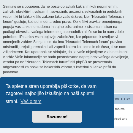
Strinjate se s pogojem, da ne boste objavljali kakršnih koli neprimernih,
žaljivih, obrekljivih, vulgarnih, sovražnih, grozečih, seksualnih in podobnih
vsebin, ki bi lahko kršile zakone tako vaše države, kjer “Neuradni Telemach
forum” gostuje, kot tudi mednarodno pravo. Ob kršitvi pravkar omenjenega
pogoja vas lahko nemudoma in trajno odstranimo iz sistema in sicer na
podlagi obvestila vašega internetnega ponudnika ali če se bo to nam zdelo
potrebno. IP naslov vseh objav je zabeležen, kar pripomore k uveljavitvi
omenjenih zahtev. Strinjate se, da ima “Neuradni Telemach forum” pravico
odstraniti, urejati, premakniti ali zapreti katero koli temo in ob času, ki se nam
zdi primeren. Kot uporabnik se strinjate, da se vaše objavljene vsebine shrani
v arhiv. Vaše informacije ne bodo posredovane naprej brez vašega dovoljenja,
vendar pa ne “Neuradni Telemach forum” niti phpBB ne prevzemata
odgovornosti za poskuse hekerskih vdorov, s katerimi bi lahko prišli do
podatkov.
Ta spletna stran uporablja piškotke, da vam
zagotovi najboljšo izkušnjo na naši spletni
Seznam forumov
Izbriši vse piškotke
Vsi časi so UTC+02:00 UTC+2
strani.
Več o tem
Forum070 je neuradni forum uporabnikov operaterja Telemach. Administratorji foruma
nimamo nobene povezave s podjetjem Telemach d.o.o.
Za vse objavljene prispevke odgovarjajo izključno njihovi avtorji.
Razumem!
https://red-pill.eu/forum070 -- forum070@red-pill.eu -- Powered by phpBB3 -- revised and
changed by lithium