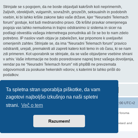
Strinjate se s pogojem, da ne boste objavljali kakršnih koli neprimernih,
žaljivih, obrekljivih, vulgarnih, sovražnih, grozečih, seksualnih in podobnih
vsebin, ki bi lahko kršile zakone tako vaše države, kjer “Neuradni Telemach
forum” gostuje, kot tudi mednarodno pravo. Ob kršitvi pravkar omenjenega
pogoja vas lahko nemudoma in trajno odstranimo iz sistema in sicer na
podlagi obvestila vašega internetnega ponudnika ali če se bo to nam zdelo
potrebno. IP naslov vseh objav je zabeležen, kar pripomore k uveljavitvi
omenjenih zahtev. Strinjate se, da ima “Neuradni Telemach forum” pravico
odstraniti, urejati, premakniti ali zapreti katero koli temo in ob času, ki se nam
zdi primeren. Kot uporabnik se strinjate, da se vaše objavljene vsebine shrani
v arhiv. Vaše informacije ne bodo posredovane naprej brez vašega dovoljenja,
vendar pa ne “Neuradni Telemach forum” niti phpBB ne prevzemata
odgovornosti za poskuse hekerskih vdorov, s katerimi bi lahko prišli do
podatkov.
Ta spletna stran uporablja piškotke, da vam
zagotovi najboljšo izkušnjo na naši spletni
Seznam forumov
Izbriši vse piškotke
Vsi časi so UTC+02:00 UTC+2
strani.
Več o tem
Forum070 je neuradni forum uporabnikov operaterja Telemach. Administratorji foruma
nimamo nobene povezave s podjetjem Telemach d.o.o.
Za vse objavljene prispevke odgovarjajo izključno njihovi avtorji.
Razumem!
https://red-pill.eu/forum070 -- forum070@red-pill.eu -- Powered by phpBB3 -- revised and
changed by lithium