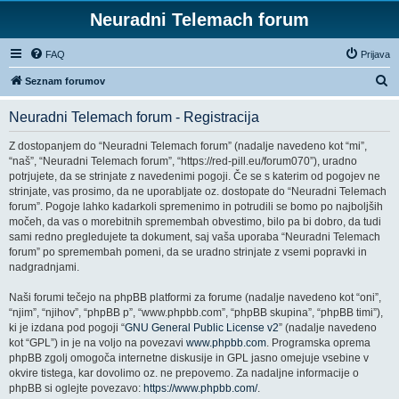
Neuradni Telemach forum
FAQ
Prijava
I
Seznam forumov
s
Neuradni Telemach forum - Registracija
k
a
Z dostopanjem do “Neuradni Telemach forum” (nadalje navedeno kot “mi”,
“naš”, “Neuradni Telemach forum”, “https://red-pill.eu/forum070”), uradno
n
potrjujete, da se strinjate z navedenimi pogoji. Če se s katerim od pogojev ne
j
strinjate, vas prosimo, da ne uporabljate oz. dostopate do “Neuradni Telemach
forum”. Pogoje lahko kadarkoli spremenimo in potrudili se bomo po najboljših
e
močeh, da vas o morebitnih spremembah obvestimo, bilo pa bi dobro, da tudi
sami redno pregledujete ta dokument, saj vaša uporaba “Neuradni Telemach
forum” po spremembah pomeni, da se uradno strinjate z vsemi popravki in
nadgradnjami.
Naši forumi tečejo na phpBB platformi za forume (nadalje navedeno kot “oni”,
“njim”, “njihov”, “phpBB p”, “www.phpbb.com”, “phpBB skupina”, “phpBB timi”),
ki je izdana pod pogoji “
GNU General Public License v2
” (nadalje navedeno
kot “GPL”) in je na voljo na povezavi
www.phpbb.com
. Programska oprema
phpBB zgolj omogoča internetne diskusije in GPL jasno omejuje vsebine v
okvire tistega, kar dovolimo oz. ne prepovemo. Za nadaljne informacije o
phpBB si oglejte povezavo:
https://www.phpbb.com/
.