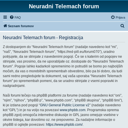
Neuradni Telemach forum
FAQ
Prijava
I
Seznam forumov
s
Neuradni Telemach forum - Registracija
k
a
Z dostopanjem do “Neuradni Telemach forum” (nadalje navedeno kot “mi”,
“naš”, “Neuradni Telemach forum”, “https://red-pill.eu/forum070”), uradno
n
potrjujete, da se strinjate z navedenimi pogoji. Če se s katerim od pogojev ne
j
strinjate, vas prosimo, da ne uporabljate oz. dostopate do “Neuradni Telemach
forum”. Pogoje lahko kadarkoli spremenimo in potrudili se bomo po najboljših
e
močeh, da vas o morebitnih spremembah obvestimo, bilo pa bi dobro, da tudi
sami redno pregledujete ta dokument, saj vaša uporaba “Neuradni Telemach
forum” po spremembah pomeni, da se uradno strinjate z vsemi popravki in
nadgradnjami.
Naši forumi tečejo na phpBB platformi za forume (nadalje navedeno kot “oni”,
“njim”, “njihov”, “phpBB p”, “www.phpbb.com”, “phpBB skupina”, “phpBB timi”),
ki je izdana pod pogoji “
GNU General Public License v2
” (nadalje navedeno
kot “GPL”) in je na voljo na povezavi
www.phpbb.com
. Programska oprema
phpBB zgolj omogoča internetne diskusije in GPL jasno omejuje vsebine v
okvire tistega, kar dovolimo oz. ne prepovemo. Za nadaljne informacije o
phpBB si oglejte povezavo:
https://www.phpbb.com/
.