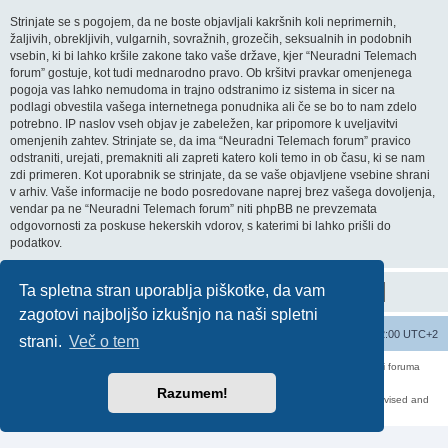
Strinjate se s pogojem, da ne boste objavljali kakršnih koli neprimernih,
žaljivih, obrekljivih, vulgarnih, sovražnih, grozečih, seksualnih in podobnih
vsebin, ki bi lahko kršile zakone tako vaše države, kjer “Neuradni Telemach
forum” gostuje, kot tudi mednarodno pravo. Ob kršitvi pravkar omenjenega
pogoja vas lahko nemudoma in trajno odstranimo iz sistema in sicer na
podlagi obvestila vašega internetnega ponudnika ali če se bo to nam zdelo
potrebno. IP naslov vseh objav je zabeležen, kar pripomore k uveljavitvi
omenjenih zahtev. Strinjate se, da ima “Neuradni Telemach forum” pravico
odstraniti, urejati, premakniti ali zapreti katero koli temo in ob času, ki se nam
zdi primeren. Kot uporabnik se strinjate, da se vaše objavljene vsebine shrani
v arhiv. Vaše informacije ne bodo posredovane naprej brez vašega dovoljenja,
vendar pa ne “Neuradni Telemach forum” niti phpBB ne prevzemata
odgovornosti za poskuse hekerskih vdorov, s katerimi bi lahko prišli do
podatkov.
Ta spletna stran uporablja piškotke, da vam
zagotovi najboljšo izkušnjo na naši spletni
Seznam forumov
Izbriši vse piškotke
Vsi časi so UTC+02:00 UTC+2
strani.
Več o tem
Forum070 je neuradni forum uporabnikov operaterja Telemach. Administratorji foruma
nimamo nobene povezave s podjetjem Telemach d.o.o.
Za vse objavljene prispevke odgovarjajo izključno njihovi avtorji.
Razumem!
https://red-pill.eu/forum070 -- forum070@red-pill.eu -- Powered by phpBB3 -- revised and
changed by lithium