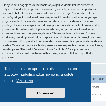
Strinjate se s pogojem, da ne boste objavljali kakršnih koli neprimernih,
žaljivih, obrekljivih, vulgarnih, sovražnih, grozečih, seksualnih in podobnih
vsebin, ki bi lahko kršile zakone tako vaše države, kjer “Neuradni Telemach
forum” gostuje, kot tudi mednarodno pravo. Ob kršitvi pravkar omenjenega
pogoja vas lahko nemudoma in trajno odstranimo iz sistema in sicer na
podlagi obvestila vašega internetnega ponudnika ali če se bo to nam zdelo
potrebno. IP naslov vseh objav je zabeležen, kar pripomore k uveljavitvi
omenjenih zahtev. Strinjate se, da ima “Neuradni Telemach forum” pravico
odstraniti, urejati, premakniti ali zapreti katero koli temo in ob času, ki se nam
zdi primeren. Kot uporabnik se strinjate, da se vaše objavljene vsebine shrani
v arhiv. Vaše informacije ne bodo posredovane naprej brez vašega dovoljenja,
vendar pa ne “Neuradni Telemach forum” niti phpBB ne prevzemata
odgovornosti za poskuse hekerskih vdorov, s katerimi bi lahko prišli do
podatkov.
Ta spletna stran uporablja piškotke, da vam
zagotovi najboljšo izkušnjo na naši spletni
Seznam forumov
Izbriši vse piškotke
Vsi časi so UTC+02:00 UTC+2
strani.
Več o tem
Forum070 je neuradni forum uporabnikov operaterja Telemach. Administratorji foruma
nimamo nobene povezave s podjetjem Telemach d.o.o.
Za vse objavljene prispevke odgovarjajo izključno njihovi avtorji.
Razumem!
https://red-pill.eu/forum070 -- forum070@red-pill.eu -- Powered by phpBB3 -- revised and
changed by lithium