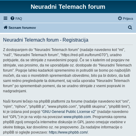
Neuradni Telemach forum
FAQ
Prijava
I
Seznam forumov
s
Neuradni Telemach forum - Registracija
k
a
Z dostopanjem do “Neuradni Telemach forum” (nadalje navedeno kot “mi”,
“naš”, “Neuradni Telemach forum”, “https://red-pill.eu/forum070”), uradno
n
potrjujete, da se strinjate z navedenimi pogoji. Če se s katerim od pogojev ne
j
strinjate, vas prosimo, da ne uporabljate oz. dostopate do “Neuradni Telemach
forum”. Pogoje lahko kadarkoli spremenimo in potrudili se bomo po najboljših
e
močeh, da vas o morebitnih spremembah obvestimo, bilo pa bi dobro, da tudi
sami redno pregledujete ta dokument, saj vaša uporaba “Neuradni Telemach
forum” po spremembah pomeni, da se uradno strinjate z vsemi popravki in
nadgradnjami.
Naši forumi tečejo na phpBB platformi za forume (nadalje navedeno kot “oni”,
“njim”, “njihov”, “phpBB p”, “www.phpbb.com”, “phpBB skupina”, “phpBB timi”),
ki je izdana pod pogoji “
GNU General Public License v2
” (nadalje navedeno
kot “GPL”) in je na voljo na povezavi
www.phpbb.com
. Programska oprema
phpBB zgolj omogoča internetne diskusije in GPL jasno omejuje vsebine v
okvire tistega, kar dovolimo oz. ne prepovemo. Za nadaljne informacije o
phpBB si oglejte povezavo:
https://www.phpbb.com/
.