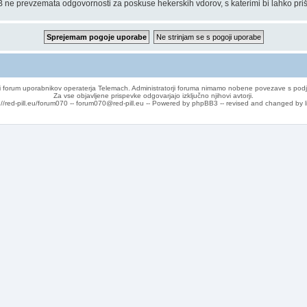
 ne prevzemata odgovornosti za poskuse hekerskih vdorov, s katerimi bi lahko priš
 forum uporabnikov operaterja Telemach. Administratorji foruma nimamo nobene povezave s podj
Za vse objavljene prispevke odgovarjajo izključno njihovi avtorji.
://red-pill.eu/forum070 -- forum070@red-pill.eu -- Powered by phpBB3 -- revised and changed by l