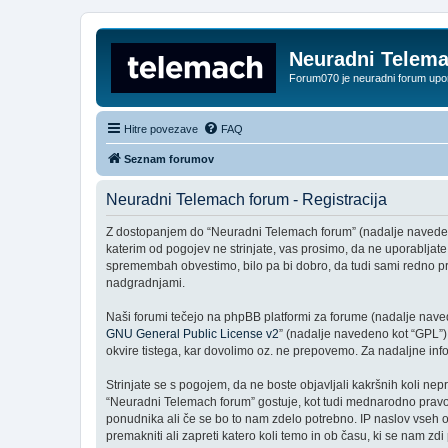
Neuradni Telem
Forum070 je neuradni forum up
Hitre povezave
FAQ
Seznam forumov
Neuradni Telemach forum - Registracija
Z dostopanjem do “Neuradni Telemach forum” (nadalje navedeno k
katerim od pogojev ne strinjate, vas prosimo, da ne uporablja
spremembah obvestimo, bilo pa bi dobro, da tudi sami redno p
nadgradnjami.
Naši forumi tečejo na phpBB platformi za forume (nadalje navede
GNU General Public License v2
” (nadalje navedeno kot “GPL”)
okvire tistega, kar dovolimo oz. ne prepovemo. Za nadaljne in
Strinjate se s pogojem, da ne boste objavljali kakršnih koli nepr
“Neuradni Telemach forum” gostuje, kot tudi mednarodno pravo.
ponudnika ali če se bo to nam zdelo potrebno. IP naslov vseh ob
premakniti ali zapreti katero koli temo in ob času, ki se nam z