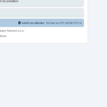
li do podatkov.
Izbriši vse piškotke
Vsi časi so UTC+02:00 UTC+2
etjem Telemach d.o.o.
ithium