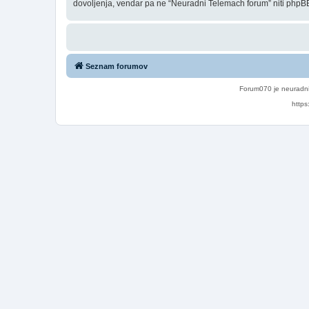
dovoljenja, vendar pa ne “Neuradni Telemach forum” niti phpBB
Seznam forumov
Forum070 je neuradni
https