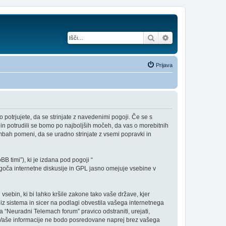
Iskanje
Napredno iskanje
Prijava
potrjujete, da se strinjate z navedenimi pogoji. Če se s
in potrudili se bomo po najboljših močeh, da vas o morebitnih
ah pomeni, da se uradno strinjate z vsemi popravki in
B timi”), ki je izdana pod pogoji “
ča internetne diskusije in GPL jasno omejuje vsebine v
 vsebin, ki bi lahko kršile zakone tako vaše države, kjer
z sistema in sicer na podlagi obvestila vašega internetnega
a “Neuradni Telemach forum” pravico odstraniti, urejati,
iv. Vaše informacije ne bodo posredovane naprej brez vašega