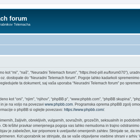
ach forum
orabnikov Telemacha
ot “mi”, “naš”, “Neuradni Telemach forum”, “https://red-pill.eu/forum070”), uradno 
te oz. dostopate do “Neuradni Telemach forum”. Pogoje lahko kadarkoli spremenimo 
regledujete ta dokument, saj vaša uporaba “Neuradni Telemach forum” po sprememb
no kot “oni”, “njim”, “njihov”, “phpBB p”, “www.phpbb.com”, “phpBB skupina”, “phpB
 in je na voljo na povezavi
www.phpbb.com
. Programska oprema phpBB zgolj omogo
formacije o phpBB si oglejte povezavo:
https://www.phpbb.com/
.
imernih, žaljivih, obrekljivih, vulgarnih, sovražnih, grozečih, seksualnih in podobnih
 Ob kršitvi pravkar omenjenega pogoja vas lahko nemudoma in trajno odstranimo i
jav je zabeležen, kar pripomore k uveljavitvi omenjenih zahtev. Strinjate se, da im
di primeren. Kot uporabnik se strinjate, da se vaše objavljene vsebine shrani v arh