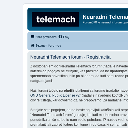
Neuradni Telem
Forum070 je neuradni forum up
Hitre povezave
FAQ
Seznam forumov
Neuradni Telemach forum - Registracija
Z dostopanjem do “Neuradni Telemach forum” (nadalje navedeno k
katerim od pogojev ne strinjate, vas prosimo, da ne uporablja
spremembah obvestimo, bilo pa bi dobro, da tudi sami redno p
nadgradnjami.
Naši forumi tečejo na phpBB platformi za forume (nadalje navede
GNU General Public License v2
” (nadalje navedeno kot “GPL”)
okvire tistega, kar dovolimo oz. ne prepovemo. Za nadaljne in
Strinjate se s pogojem, da ne boste objavljali kakršnih koli nepr
“Neuradni Telemach forum” gostuje, kot tudi mednarodno pravo.
ponudnika ali če se bo to nam zdelo potrebno. IP naslov vseh ob
premakniti ali zapreti katero koli temo in ob času, ki se nam z