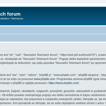
ach forum
orabnikov Telemacha
ot “mi”, “naš”, “Neuradni Telemach forum”, “https://red-pill.eu/forum070”), uradno 
te oz. dostopate do “Neuradni Telemach forum”. Pogoje lahko kadarkoli spremenimo 
regledujete ta dokument, saj vaša uporaba “Neuradni Telemach forum” po sprememb
no kot “oni”, “njim”, “njihov”, “phpBB p”, “www.phpbb.com”, “phpBB skupina”, “phpB
 in je na voljo na povezavi
www.phpbb.com
. Programska oprema phpBB zgolj omogo
formacije o phpBB si oglejte povezavo:
https://www.phpbb.com/
.
imernih, žaljivih, obrekljivih, vulgarnih, sovražnih, grozečih, seksualnih in podobnih
 Ob kršitvi pravkar omenjenega pogoja vas lahko nemudoma in trajno odstranimo i
jav je zabeležen, kar pripomore k uveljavitvi omenjenih zahtev. Strinjate se, da im
di primeren. Kot uporabnik se strinjate, da se vaše objavljene vsebine shrani v arh