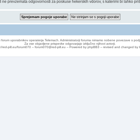
 ne prevzemata odgovornosti za poskuse hekerskih vdorov, s katerimi bi lahko priš
 forum uporabnikov operaterja Telemach. Administratorji foruma nimamo nobene povezave s podj
Za vse objavljene prispevke odgovarjajo izključno njihovi avtorji.
://red-pill.eu/forum070 -- forum070@red-pill.eu -- Powered by phpBB3 -- revised and changed by l