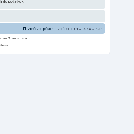
li do podatkov.
Izbriši vse piškotke
Vsi časi so UTC+02:00 UTC+2
etjem Telemach d.o.o.
ithium