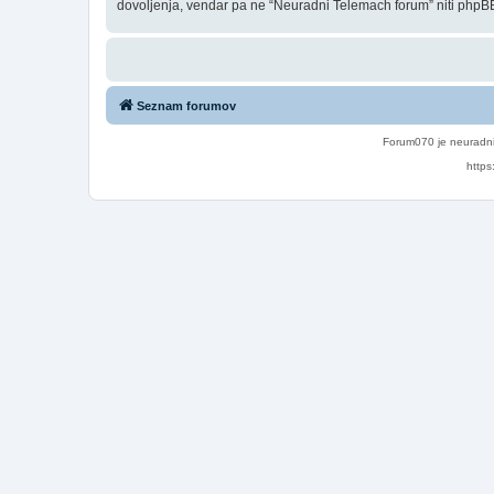
dovoljenja, vendar pa ne “Neuradni Telemach forum” niti phpBB
Seznam forumov
Forum070 je neuradni
https