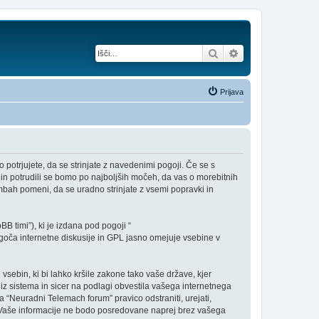
Iskanje
Napredno iskanje
Prijava
potrjujete, da se strinjate z navedenimi pogoji. Če se s
in potrudili se bomo po najboljših močeh, da vas o morebitnih
ah pomeni, da se uradno strinjate z vsemi popravki in
B timi”), ki je izdana pod pogoji “
ča internetne diskusije in GPL jasno omejuje vsebine v
 vsebin, ki bi lahko kršile zakone tako vaše države, kjer
z sistema in sicer na podlagi obvestila vašega internetnega
a “Neuradni Telemach forum” pravico odstraniti, urejati,
iv. Vaše informacije ne bodo posredovane naprej brez vašega