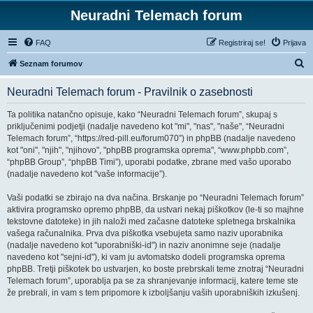
Neuradni Telemach forum
FAQ
Registriraj se!
Prijava
I
Seznam forumov
s
Neuradni Telemach forum - Pravilnik o zasebnosti
k
a
Ta politika natančno opisuje, kako “Neuradni Telemach forum”, skupaj s
priključenimi podjetji (nadalje navedeno kot "mi", "nas", "naše", “Neuradni
n
Telemach forum”, “https://red-pill.eu/forum070”) in phpBB (nadalje navedeno
j
kot "oni", "njih", "njihovo", "phpBB programska oprema", “www.phpbb.com”,
“phpBB Group”, “phpBB Timi”), uporabi podatke, zbrane med vašo uporabo
e
(nadalje navedeno kot "vaše informacije”).
Vaši podatki se zbirajo na dva načina. Brskanje po “Neuradni Telemach forum”
aktivira programsko opremo phpBB, da ustvari nekaj piškotkov (le-ti so majhne
tekstovne datoteke) in jih naloži med začasne datoteke spletnega brskalnika
vašega računalnika. Prva dva piškotka vsebujeta samo naziv uporabnika
(nadalje navedeno kot "uporabniški-id") in naziv anonimne seje (nadalje
navedeno kot "sejni-id"), ki vam ju avtomatsko dodeli programska oprema
phpBB. Tretji piškotek bo ustvarjen, ko boste prebrskali teme znotraj “Neuradni
Telemach forum”, uporablja pa se za shranjevanje informacij, katere teme ste
že prebrali, in vam s tem pripomore k izboljšanju vaših uporabniških izkušenj.