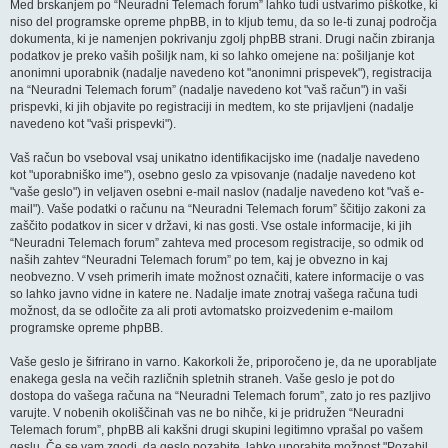
Med brskanjem po “Neuradni Telemach forum” lahko tudi ustvarimo piškotke, ki
niso del programske opreme phpBB, in to kljub temu, da so le-ti zunaj področja
dokumenta, ki je namenjen pokrivanju zgolj phpBB strani. Drugi način zbiranja
podatkov je preko vaših pošiljk nam, ki so lahko omejene na: pošiljanje kot
anonimni uporabnik (nadalje navedeno kot "anonimni prispevek"), registracija
na “Neuradni Telemach forum” (nadalje navedeno kot "vaš račun") in vaši
prispevki, ki jih objavite po registraciji in medtem, ko ste prijavljeni (nadalje
navedeno kot "vaši prispevki").
Vaš račun bo vseboval vsaj unikatno identifikacijsko ime (nadalje navedeno
kot "uporabniško ime"), osebno geslo za vpisovanje (nadalje navedeno kot
"vaše geslo") in veljaven osebni e-mail naslov (nadalje navedeno kot "vaš e-
mail"). Vaše podatki o računu na “Neuradni Telemach forum” ščitijo zakoni za
zaščito podatkov in sicer v državi, ki nas gosti. Vse ostale informacije, ki jih
“Neuradni Telemach forum” zahteva med procesom registracije, so odmik od
naših zahtev “Neuradni Telemach forum” po tem, kaj je obvezno in kaj
neobvezno. V vseh primerih imate možnost označiti, katere informacije o vas
so lahko javno vidne in katere ne. Nadalje imate znotraj vašega računa tudi
možnost, da se odločite za ali proti avtomatsko proizvedenim e-mailom
programske opreme phpBB.
Vaše geslo je šifrirano in varno. Kakorkoli že, priporočeno je, da ne uporabljate
enakega gesla na večih različnih spletnih straneh. Vaše geslo je pot do
dostopa do vašega računa na “Neuradni Telemach forum”, zato jo res pazljivo
varujte. V nobenih okoliščinah vas ne bo nihče, ki je pridružen “Neuradni
Telemach forum”, phpBB ali kakšni drugi skupini legitimno vprašal po vašem
geslu. Če se vam zgodi, da geslo pozabite, lahko uporabite možnost "Pozabil