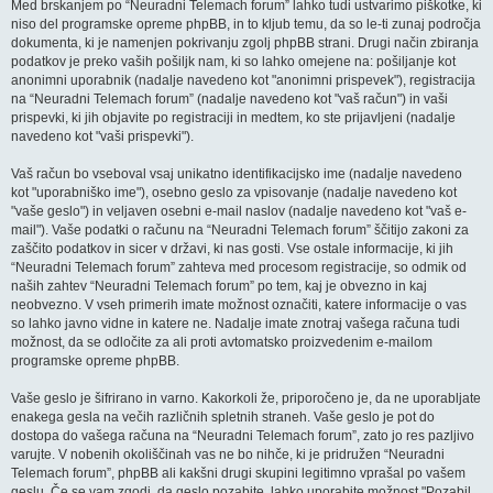
Med brskanjem po “Neuradni Telemach forum” lahko tudi ustvarimo piškotke, ki
niso del programske opreme phpBB, in to kljub temu, da so le-ti zunaj področja
dokumenta, ki je namenjen pokrivanju zgolj phpBB strani. Drugi način zbiranja
podatkov je preko vaših pošiljk nam, ki so lahko omejene na: pošiljanje kot
anonimni uporabnik (nadalje navedeno kot "anonimni prispevek"), registracija
na “Neuradni Telemach forum” (nadalje navedeno kot "vaš račun") in vaši
prispevki, ki jih objavite po registraciji in medtem, ko ste prijavljeni (nadalje
navedeno kot "vaši prispevki").
Vaš račun bo vseboval vsaj unikatno identifikacijsko ime (nadalje navedeno
kot "uporabniško ime"), osebno geslo za vpisovanje (nadalje navedeno kot
"vaše geslo") in veljaven osebni e-mail naslov (nadalje navedeno kot "vaš e-
mail"). Vaše podatki o računu na “Neuradni Telemach forum” ščitijo zakoni za
zaščito podatkov in sicer v državi, ki nas gosti. Vse ostale informacije, ki jih
“Neuradni Telemach forum” zahteva med procesom registracije, so odmik od
naših zahtev “Neuradni Telemach forum” po tem, kaj je obvezno in kaj
neobvezno. V vseh primerih imate možnost označiti, katere informacije o vas
so lahko javno vidne in katere ne. Nadalje imate znotraj vašega računa tudi
možnost, da se odločite za ali proti avtomatsko proizvedenim e-mailom
programske opreme phpBB.
Vaše geslo je šifrirano in varno. Kakorkoli že, priporočeno je, da ne uporabljate
enakega gesla na večih različnih spletnih straneh. Vaše geslo je pot do
dostopa do vašega računa na “Neuradni Telemach forum”, zato jo res pazljivo
varujte. V nobenih okoliščinah vas ne bo nihče, ki je pridružen “Neuradni
Telemach forum”, phpBB ali kakšni drugi skupini legitimno vprašal po vašem
geslu. Če se vam zgodi, da geslo pozabite, lahko uporabite možnost "Pozabil