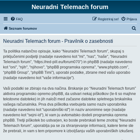
Neuradni Telemach forum
FAQ
Registriraj se!
Prijava
I
Seznam forumov
s
Neuradni Telemach forum - Pravilnik o zasebnosti
k
a
Ta politika natančno opisuje, kako “Neuradni Telemach forum”, skupaj s
priključenimi podjetji (nadalje navedeno kot "mi", "nas", "naše", “Neuradni
n
Telemach forum”, “https://red-pill.eu/forum070”) in phpBB (nadalje navedeno
j
kot "oni", "njih", "njihovo", "phpBB programska oprema", “www.phpbb.com”,
“phpBB Group”, “phpBB Timi”), uporabi podatke, zbrane med vašo uporabo
e
(nadalje navedeno kot "vaše informacije”).
Vaši podatki se zbirajo na dva načina. Brskanje po “Neuradni Telemach forum”
aktivira programsko opremo phpBB, da ustvari nekaj piškotkov (le-ti so majhne
tekstovne datoteke) in jih naloži med začasne datoteke spletnega brskalnika
vašega računalnika. Prva dva piškotka vsebujeta samo naziv uporabnika
(nadalje navedeno kot "uporabniški-id") in naziv anonimne seje (nadalje
navedeno kot "sejni-id"), ki vam ju avtomatsko dodeli programska oprema
phpBB. Tretji piškotek bo ustvarjen, ko boste prebrskali teme znotraj “Neuradni
Telemach forum”, uporablja pa se za shranjevanje informacij, katere teme ste
že prebrali, in vam s tem pripomore k izboljšanju vaših uporabniških izkušenj.