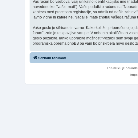
Vaš račun bo vseboval vsaj unikatno identifikacijsko ime (nada
navedeno kot "vaš e-mail"). Vaše podatki o računu na “Neuradni 
zahteva med procesom registracije, so odmik od naših zahtev “
javno vidne in katere ne. Nadalje imate znotraj vašega računa
Vaše geslo je šifrirano in varno. Kakorkoli že, priporočeno je
forum”, zato jo res pazljivo varujte. V nobenih okoliščinah vas
geslo pozabite, lahko uporabite možnost "Pozabil sem svoje g
programska oprema phpBB pa vam bo priskrbela novo geslo za
Seznam forumov
Forum070 je neuradni
https