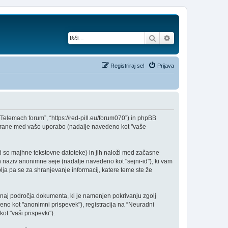
Iskanje
Napredno iskanje
Registriraj se!
Prijava
 Telemach forum”, “https://red-pill.eu/forum070”) in phpBB
zbrane med vašo uporabo (nadalje navedeno kot "vaše
i so majhne tekstovne datoteke) in jih naloži med začasne
 naziv anonimne seje (nadalje navedeno kot "sejni-id"), ki vam
ja pa se za shranjevanje informacij, katere teme ste že
unaj področja dokumenta, ki je namenjen pokrivanju zgolj
eno kot "anonimni prispevek"), registracija na “Neuradni
ot "vaši prispevki").