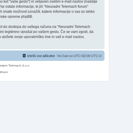
 kot "vaše geslo") in veljaven osebni e-mail naslov (nadalje
Vse ostale informacije, ki jih “Neuradni Telemach forum”
 imate možnost označiti, katere informacije o vas so lahko
ramske opreme phpBB.
je pot do dostopa do vašega računa na “Neuradni Telemach
upini legitimno vprašal po vašem geslu. Če se vam zgodi, da
vpišete svoje uporabniško ime in vaš e-mail naslov,
Izbriši vse piškotke
Vsi časi so UTC+02:00 UTC+2
etjem Telemach d.o.o.
ithium