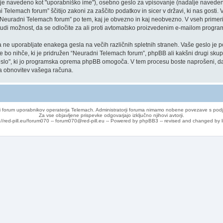
lje navedeno kot "uporabniško ime"), osebno geslo za vpisovanje (nadalje navedeno
Telemach forum” ščitijo zakoni za zaščito podatkov in sicer v državi, ki nas gosti. 
Neuradni Telemach forum” po tem, kaj je obvezno in kaj neobvezno. V vseh primerih
 tudi možnost, da se odločite za ali proti avtomatsko proizvedenim e-mailom prog
, da ne uporabljate enakega gesla na večih različnih spletnih straneh. Vaše geslo 
 ne bo nihče, ki je pridružen “Neuradni Telemach forum”, phpBB ali kakšni drugi sk
eslo", ki jo programska oprema phpBB omogoča. V tem procesu boste naprošeni, da 
 obnovitev vašega računa.
 forum uporabnikov operaterja Telemach. Administratorji foruma nimamo nobene povezave s podj
Za vse objavljene prispevke odgovarjajo izključno njihovi avtorji.
://red-pill.eu/forum070 -- forum070@red-pill.eu -- Powered by phpBB3 -- revised and changed by l