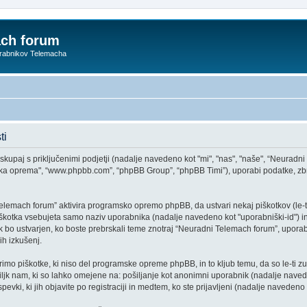
ach forum
orabnikov Telemacha
ti
kupaj s priključenimi podjetji (nadalje navedeno kot "mi", "nas", "naše", “Neuradni
amska oprema", “www.phpbb.com”, “phpBB Group”, “phpBB Timi”), uporabi podatke, 
elemach forum” aktivira programsko opremo phpBB, da ustvari nekaj piškotkov (le-t
škotka vsebujeta samo naziv uporabnika (nadalje navedeno kot "uporabniški-id") in
bo ustvarjen, ko boste prebrskali teme znotraj “Neuradni Telemach forum”, uporabl
ih izkušenj.
mo piškotke, ki niso del programske opreme phpBB, in to kljub temu, da so le-ti z
iljk nam, ki so lahko omejene na: pošiljanje kot anonimni uporabnik (nadalje naved
vki, ki jih objavite po registraciji in medtem, ko ste prijavljeni (nadalje navedeno k