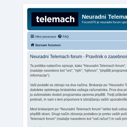
Neuradni Telem
Forum070 je neuradni forum up
Hitre povezave
FAQ
Seznam forumov
Neuradni Telemach forum - Pravilnik o zasebnos
Ta politika natančno opisuje, kako “Neuradni Telemach forum”, s
(nadalje navedeno kot "oni", "njih", "njihovo", "phpBB progr
informacije”).
Vaši podatki se zbirajo na dva načina. Brskanje po “Neuradni T
datoteke spletnega brskalnika vašega računalnika. Prva dva pi
ju avtomatsko dodeli programska oprema phpBB. Tretji piškotek 
prebrali, in vam s tem pripomore k izboljšanju vaših uporabnišk
Med brskanjem po “Neuradni Telemach forum” lahko tudi ustvari
phpBB strani. Drugi način zbiranja podatkov je preko vaših poš
Telemach forum” (nadalje navedeno kot "vaš račun") in vaši prispe