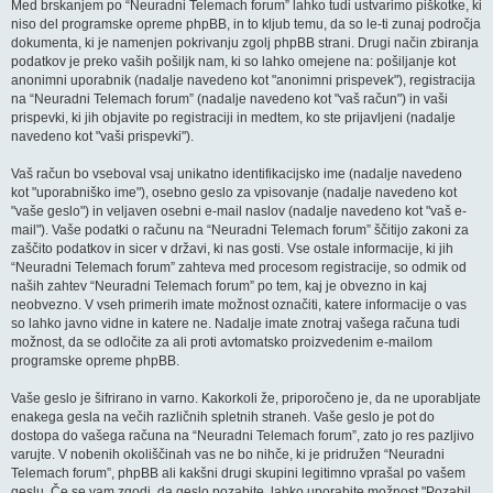
Med brskanjem po “Neuradni Telemach forum” lahko tudi ustvarimo piškotke, ki
niso del programske opreme phpBB, in to kljub temu, da so le-ti zunaj področja
dokumenta, ki je namenjen pokrivanju zgolj phpBB strani. Drugi način zbiranja
podatkov je preko vaših pošiljk nam, ki so lahko omejene na: pošiljanje kot
anonimni uporabnik (nadalje navedeno kot "anonimni prispevek"), registracija
na “Neuradni Telemach forum” (nadalje navedeno kot "vaš račun") in vaši
prispevki, ki jih objavite po registraciji in medtem, ko ste prijavljeni (nadalje
navedeno kot "vaši prispevki").
Vaš račun bo vseboval vsaj unikatno identifikacijsko ime (nadalje navedeno
kot "uporabniško ime"), osebno geslo za vpisovanje (nadalje navedeno kot
"vaše geslo") in veljaven osebni e-mail naslov (nadalje navedeno kot "vaš e-
mail"). Vaše podatki o računu na “Neuradni Telemach forum” ščitijo zakoni za
zaščito podatkov in sicer v državi, ki nas gosti. Vse ostale informacije, ki jih
“Neuradni Telemach forum” zahteva med procesom registracije, so odmik od
naših zahtev “Neuradni Telemach forum” po tem, kaj je obvezno in kaj
neobvezno. V vseh primerih imate možnost označiti, katere informacije o vas
so lahko javno vidne in katere ne. Nadalje imate znotraj vašega računa tudi
možnost, da se odločite za ali proti avtomatsko proizvedenim e-mailom
programske opreme phpBB.
Vaše geslo je šifrirano in varno. Kakorkoli že, priporočeno je, da ne uporabljate
enakega gesla na večih različnih spletnih straneh. Vaše geslo je pot do
dostopa do vašega računa na “Neuradni Telemach forum”, zato jo res pazljivo
varujte. V nobenih okoliščinah vas ne bo nihče, ki je pridružen “Neuradni
Telemach forum”, phpBB ali kakšni drugi skupini legitimno vprašal po vašem
geslu. Če se vam zgodi, da geslo pozabite, lahko uporabite možnost "Pozabil