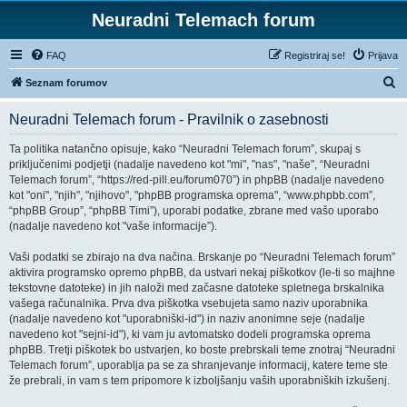
Neuradni Telemach forum
FAQ
Registriraj se!
Prijava
I
Seznam forumov
s
Neuradni Telemach forum - Pravilnik o zasebnosti
k
a
Ta politika natančno opisuje, kako “Neuradni Telemach forum”, skupaj s
priključenimi podjetji (nadalje navedeno kot "mi", "nas", "naše", “Neuradni
n
Telemach forum”, “https://red-pill.eu/forum070”) in phpBB (nadalje navedeno
j
kot "oni", "njih", "njihovo", "phpBB programska oprema", “www.phpbb.com”,
“phpBB Group”, “phpBB Timi”), uporabi podatke, zbrane med vašo uporabo
e
(nadalje navedeno kot "vaše informacije”).
Vaši podatki se zbirajo na dva načina. Brskanje po “Neuradni Telemach forum”
aktivira programsko opremo phpBB, da ustvari nekaj piškotkov (le-ti so majhne
tekstovne datoteke) in jih naloži med začasne datoteke spletnega brskalnika
vašega računalnika. Prva dva piškotka vsebujeta samo naziv uporabnika
(nadalje navedeno kot "uporabniški-id") in naziv anonimne seje (nadalje
navedeno kot "sejni-id"), ki vam ju avtomatsko dodeli programska oprema
phpBB. Tretji piškotek bo ustvarjen, ko boste prebrskali teme znotraj “Neuradni
Telemach forum”, uporablja pa se za shranjevanje informacij, katere teme ste
že prebrali, in vam s tem pripomore k izboljšanju vaših uporabniških izkušenj.