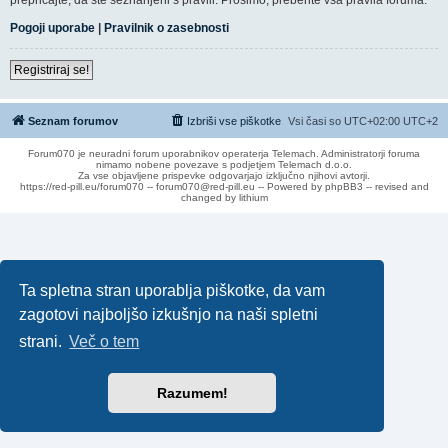
Pogoji uporabe
|
Pravilnik o zasebnosti
Registriraj se!
Seznam forumov
Izbriši vse piškotke
Vsi časi so UTC+02:00 UTC+2
Forum070 je neuradni forum uporabnikov operaterja Telemach. Administratorji foruma
nimamo nobene povezave s podjetjem Telemach d.o.o.
Za vse objavljene prispevke odgovarjajo izključno njihovi avtorji.
https://red-pill.eu/forum070 -- forum070@red-pill.eu -- Powered by phpBB3 -- revised and
changed by lithium
Ta spletna stran uporablja piškotke, da vam
zagotovi najboljšo izkušnjo na naši spletni
strani.
Več o tem
Razumem!