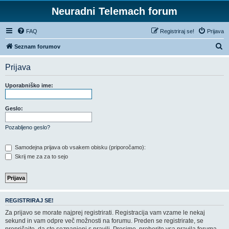
Neuradni Telemach forum
FAQ
Registriraj se!
Prijava
I
Seznam forumov
s
Prijava
k
a
Uporabniško ime:
n
j
Geslo:
e
Pozabljeno geslo?
Samodejna prijava ob vsakem obisku (priporočamo):
Skrij me za za to sejo
REGISTRIRAJ SE!
Za prijavo se morate najprej registrirati. Registracija vam vzame le nekaj
sekund in vam odpre več možnosti na forumu. Preden se registrirate, se
prepričajte, da ste seznanjeni s pravili. Prosimo, preberite vsa pravila foruma.