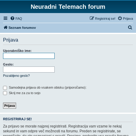
Neuradni Telemach forum
FAQ
Registriraj se!
Prijava
I
Seznam forumov
s
Prijava
k
a
Uporabniško ime:
n
j
Geslo:
e
Pozabljeno geslo?
Samodejna prijava ob vsakem obisku (priporočamo):
Skrij me za za to sejo
REGISTRIRAJ SE!
Za prijavo se morate najprej registrirati. Registracija vam vzame le nekaj
sekund in vam odpre več možnosti na forumu. Preden se registrirate, se
prepričajte, da ste seznanjeni s pravili. Prosimo, preberite vsa pravila foruma.