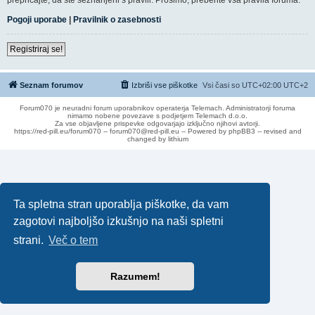
Pogoji uporabe
|
Pravilnik o zasebnosti
Registriraj se!
Seznam forumov
Izbriši vse piškotke
Vsi časi so UTC+02:00 UTC+2
Forum070 je neuradni forum uporabnikov operaterja Telemach. Administratorji foruma
nimamo nobene povezave s podjetjem Telemach d.o.o.
Za vse objavljene prispevke odgovarjajo izključno njihovi avtorji.
https://red-pill.eu/forum070 -- forum070@red-pill.eu -- Powered by phpBB3 -- revised and
changed by lithium
Ta spletna stran uporablja piškotke, da vam
zagotovi najboljšo izkušnjo na naši spletni
strani.
Več o tem
Razumem!