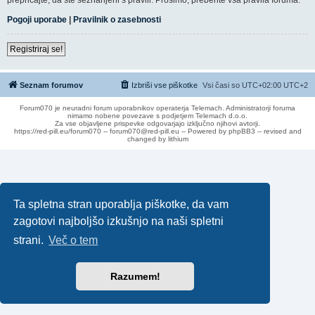
Pogoji uporabe
|
Pravilnik o zasebnosti
Registriraj se!
Seznam forumov
Izbriši vse piškotke
Vsi časi so UTC+02:00 UTC+2
Forum070 je neuradni forum uporabnikov operaterja Telemach. Administratorji foruma
nimamo nobene povezave s podjetjem Telemach d.o.o.
Za vse objavljene prispevke odgovarjajo izključno njihovi avtorji.
https://red-pill.eu/forum070 -- forum070@red-pill.eu -- Powered by phpBB3 -- revised and
changed by lithium
Ta spletna stran uporablja piškotke, da vam
zagotovi najboljšo izkušnjo na naši spletni
strani.
Več o tem
Razumem!