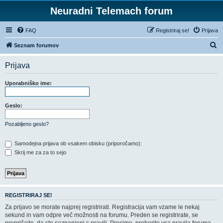
Neuradni Telemach forum
FAQ
Registriraj se!
Prijava
I
Seznam forumov
s
Prijava
k
a
Uporabniško ime:
n
j
Geslo:
e
Pozabljeno geslo?
Samodejna prijava ob vsakem obisku (priporočamo):
Skrij me za za to sejo
REGISTRIRAJ SE!
Za prijavo se morate najprej registrirati. Registracija vam vzame le nekaj
sekund in vam odpre več možnosti na forumu. Preden se registrirate, se
prepričajte, da ste seznanjeni s pravili. Prosimo, preberite vsa pravila foruma.