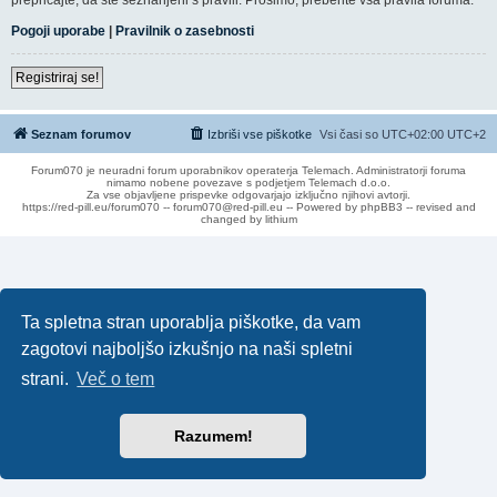
Pogoji uporabe
|
Pravilnik o zasebnosti
Registriraj se!
Seznam forumov
Izbriši vse piškotke
Vsi časi so UTC+02:00 UTC+2
Forum070 je neuradni forum uporabnikov operaterja Telemach. Administratorji foruma
nimamo nobene povezave s podjetjem Telemach d.o.o.
Za vse objavljene prispevke odgovarjajo izključno njihovi avtorji.
https://red-pill.eu/forum070 -- forum070@red-pill.eu -- Powered by phpBB3 -- revised and
changed by lithium
Ta spletna stran uporablja piškotke, da vam
zagotovi najboljšo izkušnjo na naši spletni
strani.
Več o tem
Razumem!