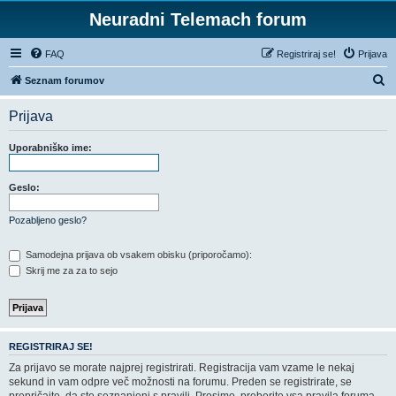
Neuradni Telemach forum
FAQ
Registriraj se!
Prijava
I
Seznam forumov
s
Prijava
k
a
Uporabniško ime:
n
j
Geslo:
e
Pozabljeno geslo?
Samodejna prijava ob vsakem obisku (priporočamo):
Skrij me za za to sejo
REGISTRIRAJ SE!
Za prijavo se morate najprej registrirati. Registracija vam vzame le nekaj
sekund in vam odpre več možnosti na forumu. Preden se registrirate, se
prepričajte, da ste seznanjeni s pravili. Prosimo, preberite vsa pravila foruma.