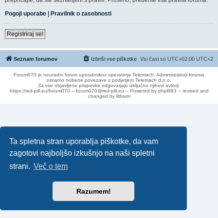
Pogoji uporabe
|
Pravilnik o zasebnosti
Registriraj se!
Seznam forumov
Izbriši vse piškotke
Vsi časi so UTC+02:00 UTC+2
Forum070 je neuradni forum uporabnikov operaterja Telemach. Administratorji foruma
nimamo nobene povezave s podjetjem Telemach d.o.o.
Za vse objavljene prispevke odgovarjajo izključno njihovi avtorji.
https://red-pill.eu/forum070 -- forum070@red-pill.eu -- Powered by phpBB3 -- revised and
changed by lithium
Ta spletna stran uporablja piškotke, da vam
zagotovi najboljšo izkušnjo na naši spletni
strani.
Več o tem
Razumem!