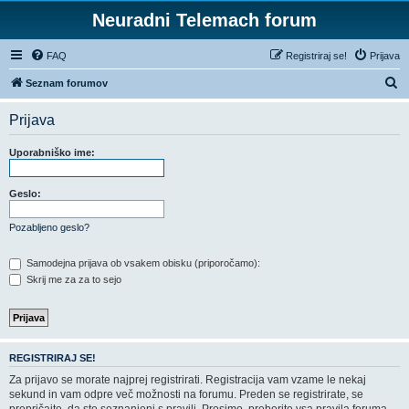
Neuradni Telemach forum
FAQ
Registriraj se!
Prijava
I
Seznam forumov
s
Prijava
k
a
Uporabniško ime:
n
j
Geslo:
e
Pozabljeno geslo?
Samodejna prijava ob vsakem obisku (priporočamo):
Skrij me za za to sejo
REGISTRIRAJ SE!
Za prijavo se morate najprej registrirati. Registracija vam vzame le nekaj
sekund in vam odpre več možnosti na forumu. Preden se registrirate, se
prepričajte, da ste seznanjeni s pravili. Prosimo, preberite vsa pravila foruma.