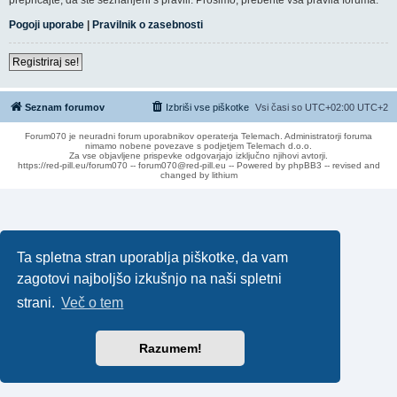
Pogoji uporabe
|
Pravilnik o zasebnosti
Registriraj se!
Seznam forumov
Izbriši vse piškotke
Vsi časi so UTC+02:00 UTC+2
Forum070 je neuradni forum uporabnikov operaterja Telemach. Administratorji foruma
nimamo nobene povezave s podjetjem Telemach d.o.o.
Za vse objavljene prispevke odgovarjajo izključno njihovi avtorji.
https://red-pill.eu/forum070 -- forum070@red-pill.eu -- Powered by phpBB3 -- revised and
changed by lithium
Ta spletna stran uporablja piškotke, da vam
zagotovi najboljšo izkušnjo na naši spletni
strani.
Več o tem
Razumem!