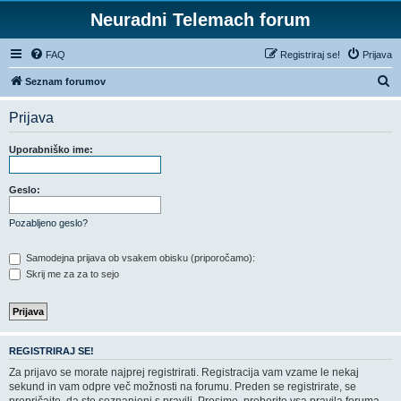
Neuradni Telemach forum
FAQ
Registriraj se!
Prijava
I
Seznam forumov
s
Prijava
k
a
Uporabniško ime:
n
j
Geslo:
e
Pozabljeno geslo?
Samodejna prijava ob vsakem obisku (priporočamo):
Skrij me za za to sejo
REGISTRIRAJ SE!
Za prijavo se morate najprej registrirati. Registracija vam vzame le nekaj
sekund in vam odpre več možnosti na forumu. Preden se registrirate, se
prepričajte, da ste seznanjeni s pravili. Prosimo, preberite vsa pravila foruma.