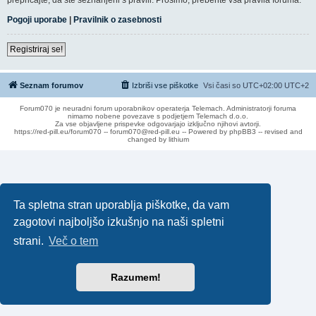
Pogoji uporabe
|
Pravilnik o zasebnosti
Registriraj se!
Seznam forumov
Izbriši vse piškotke
Vsi časi so UTC+02:00 UTC+2
Forum070 je neuradni forum uporabnikov operaterja Telemach. Administratorji foruma
nimamo nobene povezave s podjetjem Telemach d.o.o.
Za vse objavljene prispevke odgovarjajo izključno njihovi avtorji.
https://red-pill.eu/forum070 -- forum070@red-pill.eu -- Powered by phpBB3 -- revised and
changed by lithium
Ta spletna stran uporablja piškotke, da vam
zagotovi najboljšo izkušnjo na naši spletni
strani.
Več o tem
Razumem!