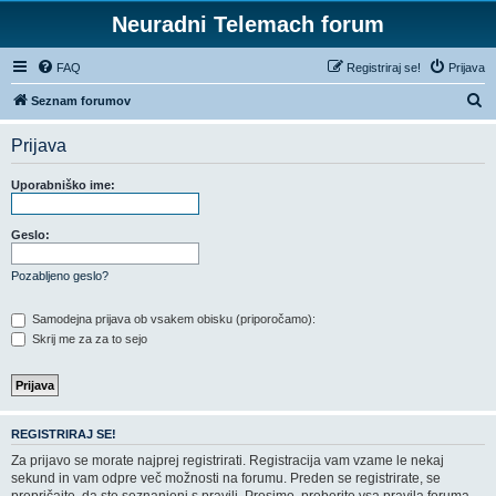
Neuradni Telemach forum
FAQ
Registriraj se!
Prijava
I
Seznam forumov
s
Prijava
k
a
Uporabniško ime:
n
j
Geslo:
e
Pozabljeno geslo?
Samodejna prijava ob vsakem obisku (priporočamo):
Skrij me za za to sejo
REGISTRIRAJ SE!
Za prijavo se morate najprej registrirati. Registracija vam vzame le nekaj
sekund in vam odpre več možnosti na forumu. Preden se registrirate, se
prepričajte, da ste seznanjeni s pravili. Prosimo, preberite vsa pravila foruma.